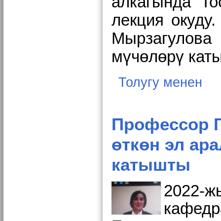
алкагында
“То
лекция окуду
Мырзагулова 
мүчөлөрү кат
Толугу менен
Профессор 
өткөн эл ар
катышты
2022
кафед