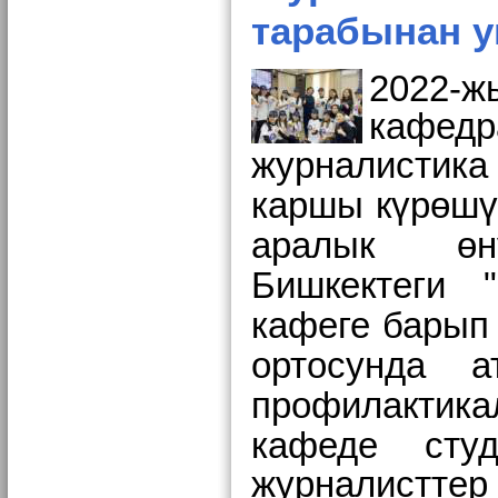
тарабынан у
2022-
кафед
журналистика
каршы күрөш
аралык өн
Бишкектеги
кафеге барып
ортосунда 
профилактик
кафеде
сту
журналистте