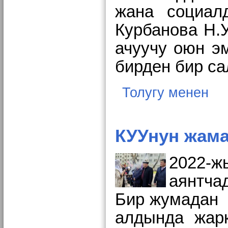
жана социал
Курбанова Н.У
ачуучу оюн э
бирден бир са
Толугу менен
КУУнун жам
2022-
аянтча
Бир жумадан 
алдында жарк