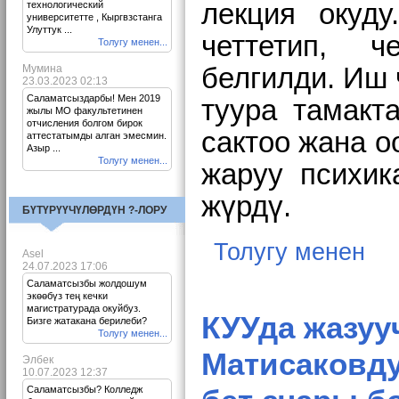
лекция окуд
технологический
университетте , Кыргвзстанга
Улуттук ...
четтетип, ч
Толугу менен...
Мумина
белгилди.
Иш 
23.03.2023 02:13
Саламатсыздарбы! Мен 2019
туура тамакт
жылы МО факультетинен
отчисления болгом бирок
сактоо жана о
аттестатымды алган эмесмин.
Азыр ...
Толугу менен...
жаруу психик
жүрдү.
БҮТҮРҮҮЧҮЛӨРДҮН ?-ЛОРУ
Толугу менен
Asel
24.07.2023 17:06
Саламатсызбы жолдошум
экөөбүз тең кечки
магистратурада окуйбуз.
КУУда жазуу
Бизге жатакана берилеби?
Толугу менен...
Матисаковду
Элбек
10.07.2023 12:37
Саламатсызбы? Колледж