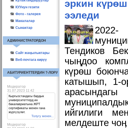
эркин күрөш
Башка жаңылыктар
Кулактандыруулар
Маанилүү
КУУнун гезити
ээледи
Декан шайлоо-2011
2010
Фото - галерея
Декан шайлоо--2017
2011
Макалалар
2022
2012
Окутуучулар
Сынактар
2023
Студенттер
муници
АДМИНИСТРАТОРДОН
ППС Истфака
Тендиков Бе
Ч.Айтматов
Сайт жаңылыктары
Памятники
чыңдоо комп
Веб-почтага кирүү
күрөш боюн
АБИТУРИЕНТТЕРДИН ?-ЛОРУ
катышып
,
1-
Модератор
арасындагы 
31.07.2023 11:42
Кыргызстандагы бардык
муниципалдык
университеттерд ин
бакалавриатына ЖРТ
сертификаты менен гана
ийгилиги ме
жүргүзүлөт.
Толугу менен...
мелдеште чоӊ 
Модератор