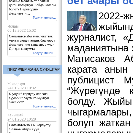
бет ачары б
боюнча маалымат алайын
деген болчумун. Кайдан алсам
болот? Переводчик
2022-
факультети ...
Толугу менен...
жыйын
Ислам
05.12.2022 15:02
журналист,
«
Саламатсызбы мамлекеттик
жана муниципалдык башкаруу
факультетине тапшыруу үчүн
маданиятына 
Ортдан кошумча ...
Толугу менен...
Матисаков А
карата анын 
ПИКИРЛЕР ЖАНА СУНУШТАР
публицист М
Жыпаркул
“Жүрөгүндө 
24.01.2023 10:32
Кнунун 6 корпусу ото эле
суук???? окуганга мумкун
болду.
Жыйын
эмес????
Толугу менен...
чыгармалары
Канышай
24.01.2023 10:28
болуп жаткан
Саламатсызбы.6- корпустун
1-этажы абдан суук