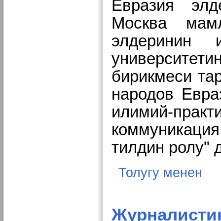
Евразия элд
Москва мамл
элдеринин и
университет
бирикмеси та
народов Евра
илимий-прак
коммуникаци
тилдин ролу" 
Толугу менен
Журналистик