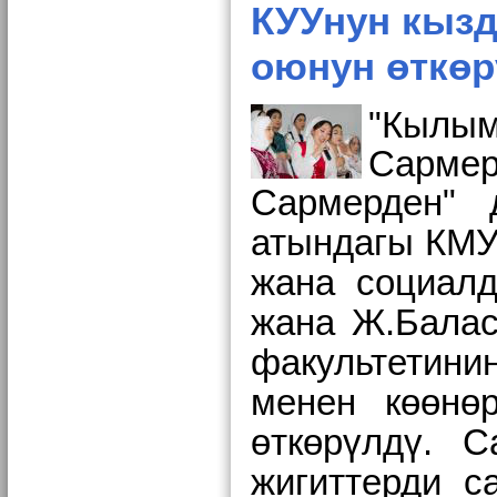
КУУнун кызд
оюнун өткө
"Кыл
Сарме
Сармерден" 
атындагы КМУ
жана социалд
жана Ж.Балас
факультети
менен
көөнө
өткөрүлдү.
С
жигиттерди с