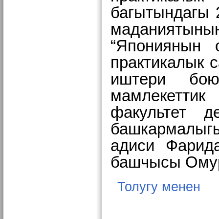
багытындагы 
маданиятын
“Япониянын 
практикалык с
иштери бо
мамлекеттик
факультет д
башкармалыг
адиси Фарид
башчысы Омур
Толугу менен