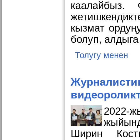
каалайбыз. 
жетишкендикт
кызмат ордуң
болуп, алдыга
Толугу менен
Журналистик
видеоролик
2022-
жыйынд
Ширин Кост