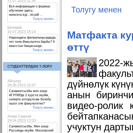
31.07.2023 11:38
Вся информация о формах
Толугу менен
обучения здесь:
www.knu.kg/.../et.pdf ...
Толугу менен...
Бегимай
Матфакта ку
10.07.2023 18:14
Нарындагы филиалыңыздарда
чет тили Факультета барбы? 9
өттү
көасстын бащасында
Толугу менен...
2022-ж
СТУДЕНТТЕРДИН ?-ЛОРУ
факуль
Айсулуу
дүйнөлүк күнүн
29.06.2023 22:07
Саламатсызбы мен азыр
анын биринчи
АГУПКРде 2 курста окуйм,
силерге которулсам болобу
видео-ролик 
ошол эле факультетке?
Толугу менен...
бейтапканас
Аскар Сманов
29.04.2023 13:33
учуктун дарты
Саламатсызбы. Мен азыр
Россияда окуйм. Московский