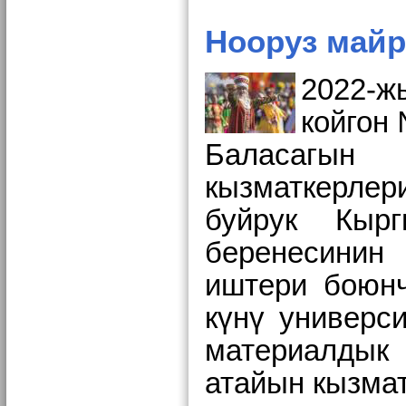
Нооруз майр
2022-
койгон
Баласагын 
кызматкерлер
буйрук
Кыр
беренесинин
иштери боюнч
күнү универс
материалдык
атайын кызма