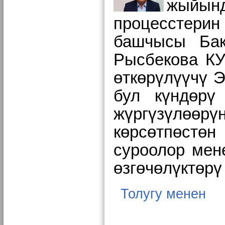
жыйынд
процесстери
башчысы Бак
Рысбекова КУ
өткөрүлүүчү 
бул күндөр
жүргүзүлөө
көрсөтпөстө
суроолор ме
өзгөчөлүктөрү
Толугу менен