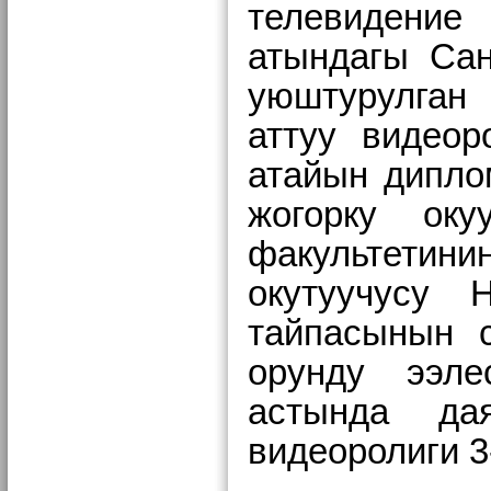
телевидение
атындагы Сан
уюштурулга
аттуу видеор
атайын дипло
жогорку оку
факультети
окутуучусу 
тайпасынын с
орунду ээле
астында дая
видеоролиги 3