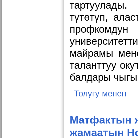
тартуулады
түтөтүп,
_
алас
профкомд
университетт
майрамы мен
таланттуу оку
балдары чыгы
Толугу менен
Матфактын ж
жамаатын Но