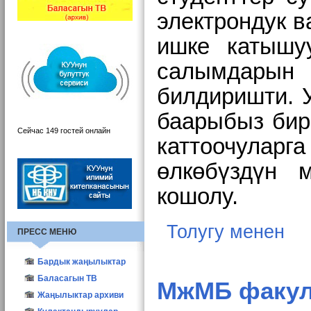
электрондук в
ишке катышу
салымдары
билдиришти.
баарыбыз бир
Сейчас 149 гостей онлайн
каттоочулар
өлкөбүздүн
кошолу.
Толугу менен
ПРЕСС МЕНЮ
Бардык жаңылыктар
КУУнун жаңылыктары
Баласагын ТВ
МжМБ факуль
Түзүм жаңылыктары
Жаңылыктар архиви