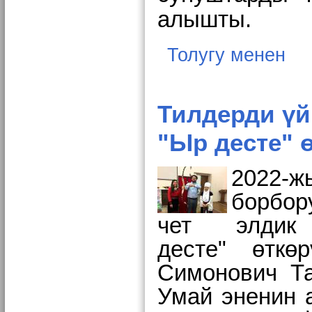
алышты.
Толугу менен
Тилдерди үй
"Ыр десте" 
2022-
борбор
чет элдик
десте" өткө
Симонович Та
Умай эненин а