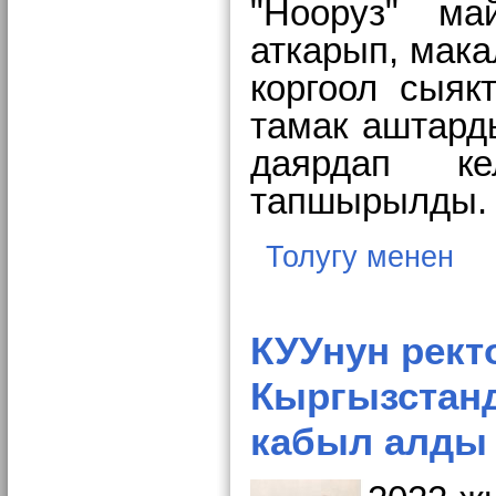
"Нооруз" м
аткарып, мака
коргоол сыя
тамак аштард
даярдап к
тапшырылды
Толугу менен
КУУнун рект
Кыргызстанд
кабыл алды