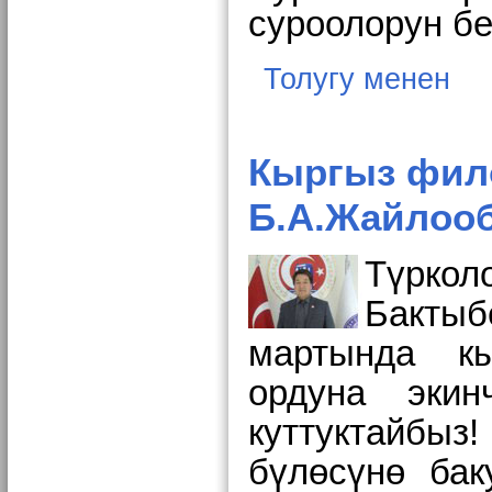
суроолорун б
Толугу менен
Кыргыз фил
Б.А.Жайлооб
Түркол
Бактыб
мартында кы
ордуна эки
куттуктайбыз
бүлөсүнө бак