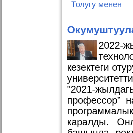
Толугу менен
Окумуштуула
2022-ж
техно
кезектеги отур
университетт
"
2021-жылда
профессор” н
программалык
каралды.
Он
башында рект