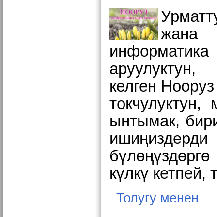
Урмат
жана 
информатика
аруулуктун
келген Нооруз
токчулуктун,
ынтымак, бири
ишиңиздерди
бүлөңүздөргө
күлкү кетпей,
Толугу менен