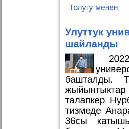
Толугу менен
Улуттук уни
шайланды
202
универ
башталды. Т
жыйынтыктар 
талапкер Нур
тизмеде Анар
36сы катыш