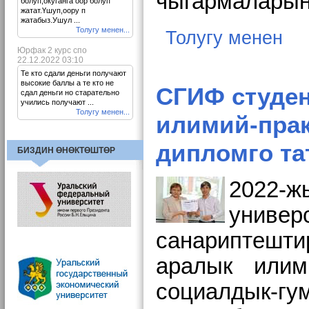
чыгармаларын
болуп,окуганга оор болуп
жатат.Үшуп,оору п
жатабыз.Ушул ...
Толугу менен...
Толугу менен
Юрфак 2 курс спо
22.12.2022 03:10
Те кто сдали деньги получают
высокие баллы а те кто не
СГИФ студен
сдал деньги но старательно
учились получают ...
Толугу менен...
илимий-пра
дипломго та
БИЗДИН ӨНӨКТӨШТӨР
2022-
униве
санариптешт
аралык илим
социалдык-г