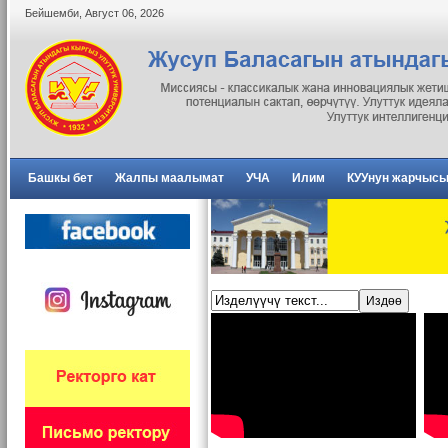
Бейшемби
,
Август
06
,
2026
Башкы бет
Жалпы маалымат
УЧА
Илим
КУУнун жарчыс