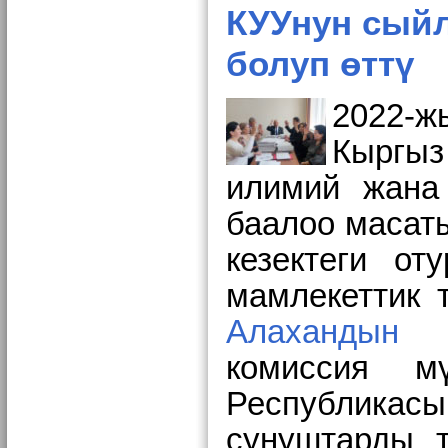
КУУнун сыйл
болуп өттү
2022-ж
Кыргыз
илимий жана
баалоо масат
кезектеги от
мамлекеттик 
Алахандын
т
комиссия
м
Республикас
сунуштарды 