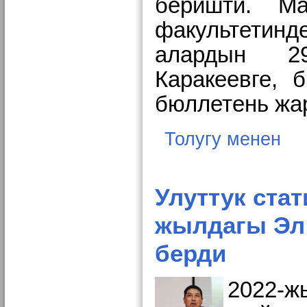
беришти. Ма
факультетин
алардын 2
Каракеевге,
б
бюллетень жа
Толугу менен
Улуттук ста
жылдагы Эл 
берди
2022-