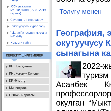
бөлүк
КУУнун жалпы
Толугу менен
мүнөздөмөсү (29.03.2016
карата)
Студенттин суроолору
Бүтүрүүчүнүн суроолору
География, 
"Манас" эпосунун кыскача
мазмуну
окутуучусу 
Новости сайта
сынагына к
КЕРЕКТҮҮ ШИЛТЕМЕЛЕР
2022-ж
КР Президенти
туризм
КР Жогорку Кенеши
КР Өкмөтү
Асанбек К
Министрлик
профессорлор
Бишкек мэриясы
окулган “Мык