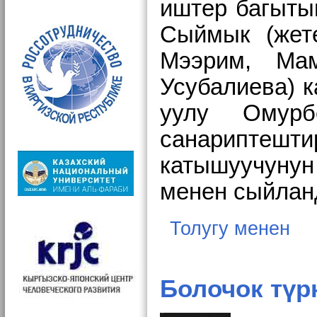
иштер багыты
Сыймык (жет
Мээрим, Мам
Усубалиева) 
уулу Омурб
санариптешти
катышуучунун
менен сыйлан
Толугу менен
Болочок түр