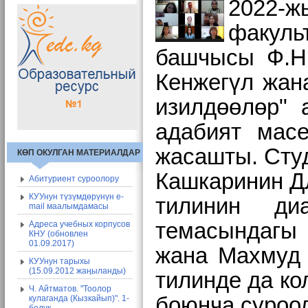
2022-
факуль
башчысы Ф.Н.
Кенжегүл жан
изилдөөлөр" 
адабият мас
жасашты.
Сту
КӨП ОКУЛГАН МАТЕРИАЛДАР
Кашкаринин ДЛ
Абитуриент суроолору
КУУнун түзүмдөрүнүн e-
тилинин диа
mail маалымдамасы
темасындагы 
Адреса учебных корпусов
КНУ (обновлен
01.09.2017)
жана Махмуд 
КУУнун тарыхы
(15.09.2012 жаңыланды)
тилинде да ко
Ч. Айтматов. "Тоолор
боюнча суроо
кулаганда (Кызкайып)". 1-