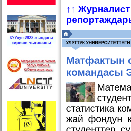
↑↑ Журналист
репортаждар
УЛУТТУК УНИВЕРСИТЕТТЕГ
Матфактын с
командасы Э
Матем
студен
статистика ко
жай фондун к
студенттер с