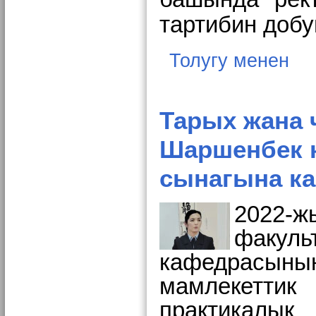
тартибин добу
Толугу менен
Тарых жана 
Шаршенбек 
сынагына к
2022-ж
факул
кафедрасын
мамлекеттик
практикалык