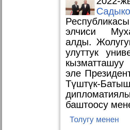
2022-
Садыко
Республик
элчиси
Му
алды. Жолугу
улуттук унив
кызматташуу
эле
Президен
Түштүк-Бат
дипломатиял
баштоосу мене
Толугу менен