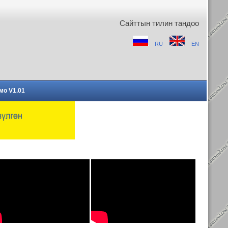
Сайттын тилин тандоо
RU
EN
мо V1.01