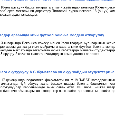
10-январь күнү башкы имараттагы кичи жыйындар залында КУУнун рек
өбө” орто мектебинин директору Тиллебай Курбанбековго 13 (он үч) ко
аражаттарды тапшырды.
алдар арасында кичи футбол боюнча мелдеш өткөрүлдү
 3-январында
Бөкөнбев көчөсү менен Жаш гвардия бульварынын кеси
дар арасында
ж
аңы жыл майрамына карата
кичи футбол боюнча мелде
кемдөө максатында өткөрүлгөн о
юнга кабаттарда жашаган студенттерде
и 3-орунду 2-кабатта жашаган балдардын командалары ээлешти.
 ага окутуучусу А.С.Жуматаева үч окуу жайдын студенттерине
 17-декабрында педагогика факультетинин МЧМПжББТ кафедрасынын
 алкагында Чүй облусу жана Бишкек шаары боюнча башталгыч кл
жолугушуулар кербенининде ачык сабак өттү. Иш чара Бишкек ша
н бир нече аймактарынан эксперттер ачык сабактарга катышып, сабактар