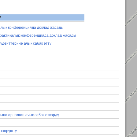
Р
алык конференцияда доклад жасады
практикалык конференцияда доклад жасады
туденттерине ачык сабак өттү
тына арналган ачык сабак өткөрдү
өткөрүштү