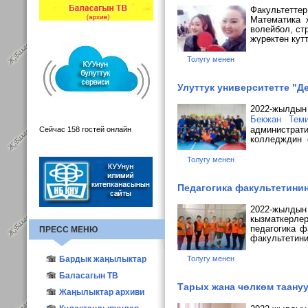
Факультеттер
М
атематика
волейбол, ст
жүрөктөн кут
Толугу менен
Улуттук университетте "
2022-жылдын
Бекжан
Тем
администрат
Сейчас 158 гостей онлайн
колледждин 
Толугу менен
Педагогика факультетини
2022-жылды
кызматкерлер
педагогика ф
ПРЕСС МЕНЮ
факультетин
Бардык жаңылыктар
Толугу менен
КУУнун жаңылыктары
Баласагын ТВ
Тарых жана чөлкөм таану
Түзүм жаңылыктары
Жаңылыктар архиви