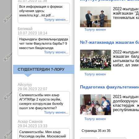
31.07.2023 11:38
Вся информация о формах
2022-жылдын 
обучения здесь:
жайгашкан “Д
www.knu.kg/.../et.pdf ...
техникалык к
Толугу менен...
Бегимай
Толугу менен
10.07.2023 18:14
Нарындагы филиалыңыздарда
№7-жатаканада жашаган б
чет тили Факультета барбы? 9
көасстын бащасында
2022-жылдын
Толугу менен...
жашаган
бал
ынтымакты бе
кабат, ал эм
СТУДЕНТТЕРДИН ?-ЛОРУ
Толугу менен
Айсулуу
Педагогика факультетинин
29.06.2023 22:07
Саламатсызбы мен азыр
2021-жылдын
АГУПКРде 2 курста окуйм,
долбоорунун
силерге которулсам болобу
кластердик 
ошол эле факультетке?
республиканы
Толугу менен...
Толугу менен
Аскар Сманов
29.04.2023 13:33
Страница 35 из 35
Саламатсызбы. Мен азыр
Россияда окуйм. Московский