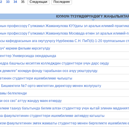
32
33
34
35
Следующая
Последняя
КУУНУН ТҮЗҮМДӨРҮНДӨГҮ ЖАҢЫЛЫКТА
нын профессору Гүлжамал Жаманкулова КУУдагы эл аралык илимий-практик
нын профессору Гүлжамал Жаманкулова Москвада өткөн эл аралык илимий-
асы кафедрасынын ага окутуучусу Нурбекова С.Н. ПиП(б)-1-20 группасынын с
үч” көркөм фильми көрсөтүлдү
денттер Универсиада оюндарында
едра башчысы кесиптик колледждин студенттери үчүн дарс окуду
к демилге" коомдук фонду тарабынан ооз ачуу уюштурулду.
етинин студенттери ишембиликке чыгышты
 Бишкектеги №7-орто мектептин директору менен жолугушту
амы белгиленди
и ооз сөз” аттуу жандуу маек өткөрдү
чөлкөм таануу багытында билим алган студенттер үчүн кытай элинин мадания
а факультетинин студенттери ишембиликке активдүү катышты
ризм факультетинин эмгек жамааты студенттер менен биргеликте ишембилик 