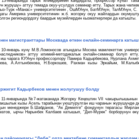
 13-январында тарых илимдеринин кандидаты, профессор Кубат
Таб
н жүрүшү» аттуу темада окуу-усулдук семинар өттү. Тарых жана чөлкө
ыз-Түрк «Манас» университетинин , ОшМУнун, БатМУнун, ТалМУнун, С
агы Америка университетинин ж.б. жогорку окуу жайлардын окумуштуу
олгон региондордогу баардык музейлердин кызматкерлери да катышты.
нен магистранттары Москвада өткөн онлайн-семинарга каты
10-январь күнү М.В.Ломоносов атындагы Москва мамлекеттик универс
наследников» аттуу илимий-методикалык
онлайн-
семинар болуп өтт
 и
ш чарага
КУУнун профессорлору Памира Кадырбекова, Нурлана Ахмет
ева, А.Алтынбекова, Н.Боркошев, Рахман кызы Эркайым, М.Калыб
уржигит Кадырбеков менен жолугушуу болду
 11-январында №7-жатаканада Жогорку Кеңештин
VII чакырылышынын
акшылык кызы Асель тарабынан уюштурулган иш чаранын жүрүшүндө д
дын менеджери Б.Шабданов, "Ак Демилге" фондунун төрагасы Мирлан
матов
, ырчы Нарынбек Калбаев катышып,
"Дил-Мүрөк" борборунун өк
ен районундагы “Дөбө” орто мектебине гуманитардык жардам 