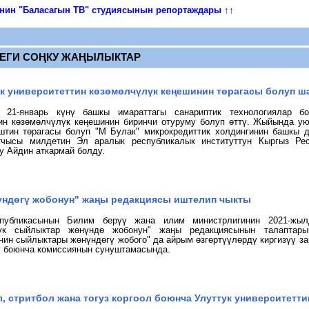
инин "Баласагын ТВ" студиясынын репортаждары ↑↑
ТЕГИ СОҢКУ ЖАҢЫЛЫКТАР
к университеттин көзөмөлчүлүк кеңешинин төрагасы болуп 
н 21-январь күнү башкы имараттагы
санариптик технологиялар б
ин көзөмөлчүлүк кеңешинин биринчи отуруму болуп өттү.
Ж
ыйында у
ю
ештин төрагасы болуп "М Булак" микрокредиттик холдингинин башкы 
тчысы милдетин Эл аралык республикалык институттун Кыргыз Рес
лу
Айдин аткармай болду.
үндөгү жобонун" жаңы редакциясы иштелип чыкты
публикасынын Билим берүү жана илим министрлигинин 2021-жыл
лук сыйлыктар жөнүндө жобонун" жаңы редакциясынын талаптар
нин сыйлыктары жөнүндөгү жобого" да айрым өзгөртүүлөрдү киргизүү з
ү боюнча комиссиянын сунуштамасында.
л, стритбол жана тогуз коргоол боюнча Улуттук университетти