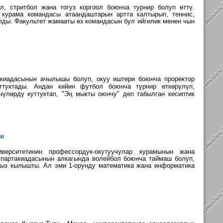
л, стритбол жана тогуз коргоол боюнча турнир болуп өттү.
а
курама командасы атаандаштарын артта калтырып, теннис,
алды. Факультет жамааты өз командасын бул ийгилик менен чын
такиадасынын ачылышы болуп, окуу иштери боюнча проректор
туктады. Андан кийин
футбол боюнча турнир өткөрүлүп,
үлөрдү куттуктап, "Эң мыкты оюнчу" деп табылган кесиптик
ди
ерситетинин профессордук-окутуучулар курамынын жана
спартакиадасынын алкагында волейбол боюнча таймаш болуп,
сыз кылышты. Ал эми 1-орунду м
атематика жана информатика