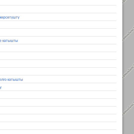
 көрсөтүштү
ке катышты
олго катышты
ү