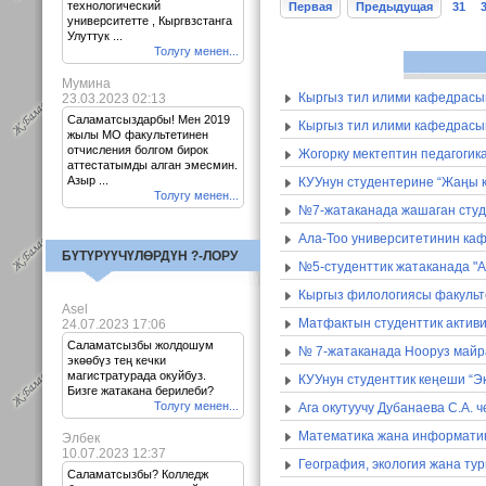
технологический
Первая
Предыдущая
31
университетте , Кыргвзстанга
Улуттук ...
Толугу менен...
Мумина
Кыргыз тил илими кафедрасы
23.03.2023 02:13
Саламатсыздарбы! Мен 2019
Кыргыз тил илими кафедрасы
жылы МО факультетинен
отчисления болгом бирок
Жогорку мектептин педагогик
аттестатымды алган эмесмин.
Азыр ...
КУУнун студентерине “Жаңы к
Толугу менен...
№7-жатаканада жашаган сту
Ала-Тоо университетинин каф
БҮТҮРҮҮЧҮЛӨРДҮН ?-ЛОРУ
№5-студенттик жатаканада "А
Кыргыз филологиясы факульт
Asel
Матфактын студенттик активи
24.07.2023 17:06
Саламатсызбы жолдошум
№ 7-жатаканада Нооруз майр
экөөбүз тең кечки
магистратурада окуйбуз.
КУУнун студенттик кеңеши “Эк
Бизге жатакана берилеби?
Толугу менен...
Ага окутуучу Дубанаева С.А. 
Математика жана информатик
Элбек
10.07.2023 12:37
География, экология жана ту
Саламатсызбы? Колледж