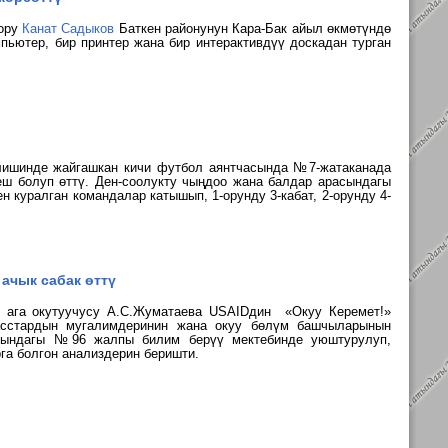
тору
Канат Садыков
Баткен районунун Кара-Бак айыл өкмөтүндө
мпьютер, бир принтер жана бир интерактивдүү доскадан турган
лишинде жайгашкан кичи футбол аянтчасында
№7-жатаканада
ш болуп өттү. Д
ен-соолукту чыңдоо жана балдар арасындагы
н куралган командалар катышып, 1-орунду 3-кабат, 2-орунду 4-
 ачык сабак өттү
 ага окутуучусу А.С.Жуматаева USAIDдин «Окуу Керемет!»
асстардын мугалимдеринин жана окуу бөлүм башчыларынын
арындагы №96 жалпы билим берүү мектебинде уюштурулуп,
га болгон анализдерин беришти.