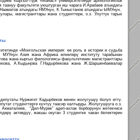
алдиев
Кыргыз-Түрк «Манас» университетинде археологиялык
м таануу факультети уюштурган иш чарага
И.Арабаев атындагы
. Нааматов атындагы НМУнун, К.Тыныстанов атындагы ЫМУнун,
лары, магистранттары жана студенттери, о.э. Улуттук тарых
шты
итетинде «Монгольская империя: ее роль в истории и судьба
ү. МУУнун
Азия жана Африка өлкөлөрү институту тарабынан
ова жана кыргыз филологиясы факультетинин магистранттары
екова, А.Кыдыңова Г.Надырбекова жана Ж.Шаршенбаевалар
 депутаты
Нуржигит
Кадырбеков
менен жолугушуу болуп өттү.
епутат
студенттерге күчтүү таасир калтырды. Жолугушууга о.э.
 Акматалиев, "Дил-Мүрөк" адеп-ахлак борборунун жетекчиси
үлдөрү
активдүү, жакшы окуган 3 студентке
чакан белектерин
көрсөттү