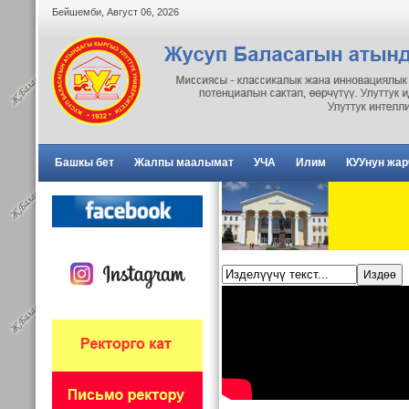
Бейшемби
,
Август
06
,
2026
Башкы бет
Жалпы маалымат
УЧА
Илим
КУУнун жа