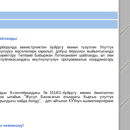
шайланды
орборунда министрликтин буйругу менен түзүлгөн
Улуттук
штуруу маселелери каралып, добуш берүүнүн жыйынтыгында
директору
Төлбаев Бабыржан Лотиханович шайланды, ал эми
публикасындагы өкулчүлүгүнүн программалык координатору
дын 8-сентябрындагы №1514/1–буйругу менен бекитилген
ына ылайык "Жусуп Баласагын атындагы Кыргыз улуттук
арылдыгы пайда болду", - деп айтылат
КУУнун кызматкерлерине
н чемпиону!