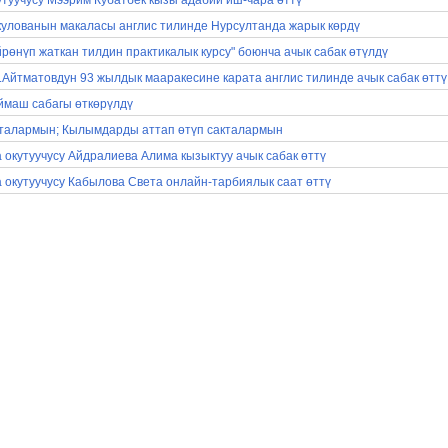
утуучусу Мээрим Кубатбек кызы адабий иш-чара өттү
лованын макаласы англис тилинде Нурсултанда жарык көрдү
рөнүп жаткан тилдин практикалык курсу" боюнча ачык сабак өтүлдү
Айтматовдун 93 жылдык мааракесине карата англис тилинде ачык сабак өттү
ймаш сабагы өткөрүлдү
ркталармын; Кылымдарды аттап өтүп сакталармын
 окутуучусу Айдралиева Алима кызыктуу ачык сабак өттү
а окутуучусу Кабылова Света онлайн-тарбиялык саат өттү