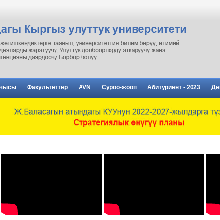
рчысы
Факультеттер
AVN
Суроо-жооп
Абитуриент - 2023
Де