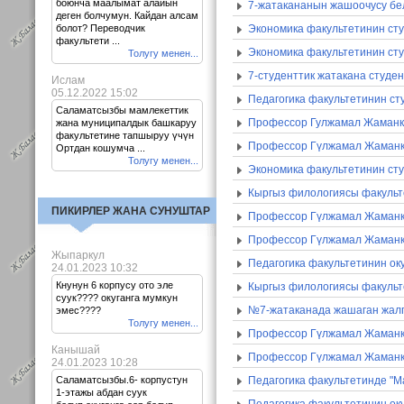
боюнча маалымат алайын
7-жатакананын жашоочусу бе
деген болчумун. Кайдан алсам
болот? Переводчик
Экономика факультетинин ст
факультети ...
Экономика факультетинин сту
Толугу менен...
7-студенттик жатакана студе
Ислам
05.12.2022 15:02
Педагогика факультетинин с
Саламатсызбы мамлекеттик
Профессор Гулжамал Жаманку
жана муниципалдык башкаруу
факультетине тапшыруу үчүн
Профессор Гүлжамал Жаманк
Ортдан кошумча ...
Толугу менен...
Экономика факультетинин ст
Кыргыз филологиясы факульт
ПИКИРЛЕР ЖАНА СУНУШТАР
Профессор Гүлжамал Жаманку
Профессор Гүлжамал Жаманку
Жыпаркул
Педагогика факультетинин ок
24.01.2023 10:32
Кнунун 6 корпусу ото эле
Кыргыз филологиясы факульт
суук???? окуганга мумкун
№7-жатаканада жашаган жал
эмес????
Толугу менен...
Профессор Гүлжамал Жаманк
Канышай
Профессор Гүлжамал Жаманку
24.01.2023 10:28
Саламатсызбы.6- корпустун
Педагогика факультетинде "М
1-этажы абдан суук