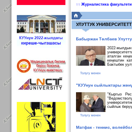
↑↑ Журналистика факультет
УЛУТТУК УНИВЕРСИТЕТ
Бабыржан Төлбаев Улутту
2022-жылды
университетт
аталган кең
кеңештин ка
Бактыбек уу
Толугу менен
"КУУнун сыйлыктары жөн
"Кыргыз Рес
"Ведомство
университети
сыйлык берү
Толугу менен
Матфак - теннис, волейбо