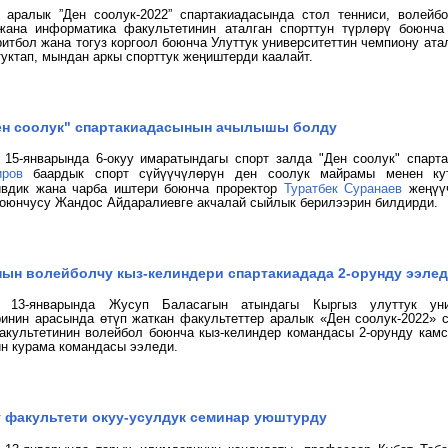
 аралык ”Ден cоолук-2022” спартакиадасында стол тенниси, волейбо
 жана информатика факультетинин
аталган спорттун түрлөрү боюнч
ритбол жана тогуз коргоол боюнча Улуттук университеттин чемпиону ат
туктап, мындан аркы спорттук жеңиштерди каалайт.
Ден соолук" спартакиадасынын ачылышы болду
 15-январында 6-окуу имаратындагы спорт залда "Ден соолук" спар
иров
баардык спорт сүйүүчүлөрүн ден соолук
майрамы менен
кут
ивдик жана чарба иштери боюнча проректор
Туратбек Суранаев
жеңүүч
оюнчусу Жандос Айдаралиевге акчалай сыйлык берилээрин билдирди.
нын волейболчу кыз-келиндери спартакиадада 2-орунду ээле
н 13-январында Жусуп Баласагын атындагы Кыргыз улуттук унив
инин арасында өтүп жаткан факультеттер аралык «Ден соолук-2022» 
акультетинин волейбол боюнча кыз-келиндер командасы 2-орунду кам
ин
курама командасы ээледи.
у факультети окуу-усулдук семинар уюштурду