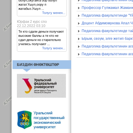
Педагогика факультетинин ок
болуп,окуганга оор болуп
жатат.Үшуп,оору п
Профессор Гүлжамал Жаманку
жатабыз.Ушул ...
Толугу менен...
Педагогика факультетинде "Үй
Юрфак 2 курс спо
Доцент Абдимомунова Апал Ч.
22.12.2022 03:10
Педагогика факультетинде та
Те кто сдали деньги получают
высокие баллы а те кто не
Ырым, сөзүм, элге жетип ба
сдал деньги но старательно
учились получают ...
Педагогика факультетинин ага
Толугу менен...
Педагогика факультетинин аг
БИЗДИН ӨНӨКТӨШТӨР