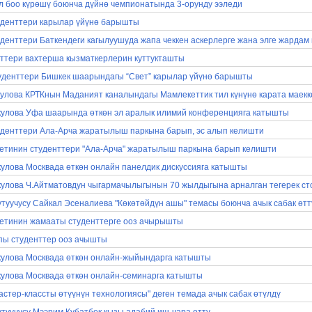
л боо күрөшү боюнча дүйнө чемпионатында 3-орунду ээледи
уденттери карылар үйүнө барышты
денттери Баткендеги кагылуушуда жапа чеккен аскерлерге жана элге жардам
нттери вахтерша кызматкерлерин куттукташты
туденттери Бишкек шаарындагы “Свет” карылар үйүнө барышты
лова КРТКнын Маданият каналындагы Мамлекеттик тил күнүнө карата маек
улова Уфа шаарында өткөн эл аралык илимий конференцияга катышты
уденттери Ала-Арча жаратылыш паркына барып, эс алып келишти
етинин студенттери "Ала-Арча" жаратылыш паркына барып келишти
лова Москвада өткөн онлайн панелдик дискуссияга катышты
лова Ч.Айтматовдун чыгармачылыгынын 70 жылдыгына арналган тегерек ст
утуучусу Сайкал Эсеналиева "Көкөтөйдүн ашы" темасы боюнча ачык сабак өтт
етинин жамааты студенттерге ооз ачырышты
пы студенттер ооз ачышты
улова Москвада өткөн онлайн-жыйындарга катышты
лова Москвада өткөн онлайн-семинарга катышты
астер-классты өтүүнүн технологиясы" деген темада ачык сабак өтүлдү