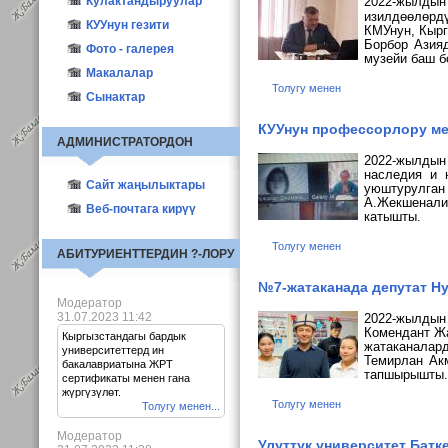
Башка жаңылыктар
Кулактандыруулар
2022-жылдын
изилдөөлөрдү
Маанилүү
КУУнун гезити
КМУнун, Кырг
Борбор Азияд
Декан шайлоо-2011
2010
Фото - галерея
музейи баш б
Декан шайлоо--2017
2011
Макалалар
Толугу менен
2012
Окутуучулар
Сынактар
2023
Студенттер
КУУнун профессорлору ме
АДМИНИСТРАТОРДОН
ППС Истфака
2022-жылдын 
Ч.Айтматов
наследия и 
Сайт жаңылыктары
уюштурулган
Памятники
А.Жекшенали
Веб-почтага кирүү
катышты.
Толугу менен
АБИТУРИЕНТТЕРДИН ?-ЛОРУ
№7-жатаканада депутат Н
Модератор
31.07.2023 11:42
2022-жылдын
Комендант Ж
Кыргызстандагы бардык
жатаканалар
университеттерд ин
Темирлан
Ак
бакалавриатына ЖРТ
тапшырышты.
сертификаты менен гана
жүргүзүлөт.
Толугу менен
Толугу менен...
Модератор
Улуттук университет Батк