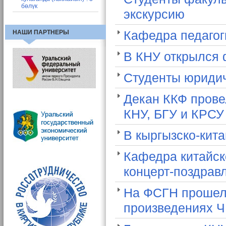
бөлүк
экскурсию
НАШИ ПАРТНЕРЫ
Кафедра педагог
В КНУ открылся 
Студенты юридич
Декан ККФ прове
КНУ, БГУ и КРСУ
В кыргызско-кит
Кафедра китайск
концерт-поздрав
На ФСГН прошел 
произведениях Ч