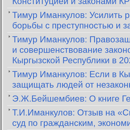
Конституцией и законами КР
Тимур Иманкулов: Усилить 
борьбы с преступностью и з
Тимур Иманкулов: Правозащ
и совершенствование закон
Кыргызской Республики в 20
Тимур Иманкулов: Если в Кы
защищать людей от незакон
Э.Ж.Бейшембиев: О книге Г
Т.И.Иманкулов: Отзыв на «С
суд по гражданским, эконо