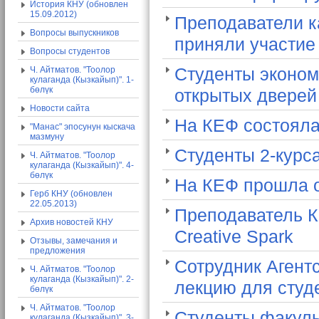
История КНУ (обновлен
15.09.2012)
Преподаватели к
Вопросы выпускников
приняли участие
Вопросы студентов
Ч. Айтматов. "Тоолор
Студенты эконом
кулаганда (Кызкайып)". 1-
бөлүк
открытых двере
Новости сайта
На КЕФ состояла
"Манас" эпосунун кыскача
мазмуну
Студенты 2-курса
Ч. Айтматов. "Тоолор
кулаганда (Кызкайып)". 4-
бөлүк
На КЕФ прошла о
Герб КНУ (обновлен
22.05.2013)
Преподаватель К
Архив новостей КНУ
Creative Spark
Отзывы, замечания и
предложения
Сотрудник Агент
Ч. Айтматов. "Тоолор
кулаганда (Кызкайып)". 2-
лекцию для студе
бөлүк
Ч. Айтматов. "Тоолор
Студенты факуль
кулаганда (Кызкайып)". 3-