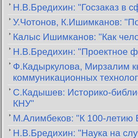
Н.В.Бредихин: "Госзаказ в 
У.Чотонов, К.Ишимканов: "П
Калыс Ишимканов: "Как чел
Н.В.Бредихин: "Проектное ф
Ф.Кадыркулова, Мирзалим к
коммуникационных технолог
С.Кадышев: Историко-библи
КНУ"
М.Алимбеков: "К 100-летию
Н.В.Бредихин: "Наука на сл