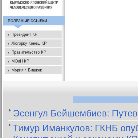
ПОЛЕЗНЫЕ ССЫЛКИ
Президент КР
Жогорку Кенеш КР
Правительство КР
МОиН КР
Мэрия г. Бишкек
Эсенгул Бейшембиев: Путев
Тимур Иманкулов: ГКНБ опуб