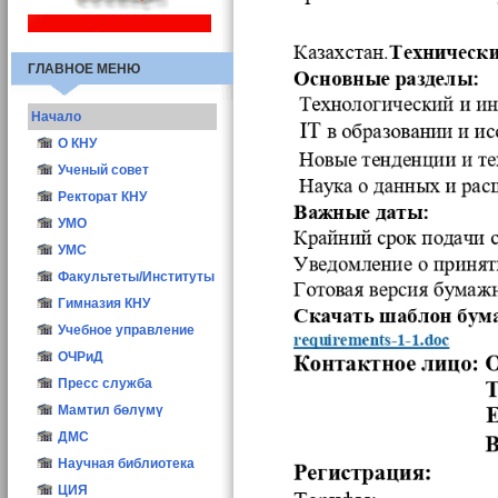
ГЛАВНОЕ МЕНЮ
Начало
О КНУ
Общие сведения
Ученый совет
Структура
Иш мерчеми
Ректорат КНУ
Атрибутика КНУ
Состав УС
УМО
Ректоры КНУ
Заседания УС
УМС
Опросы
Учёный секретарь
Факультеты/Институты
Конкурс ППС-2016
Материалы
Гимназия КНУ
Учебное управление
ОЧРиД
Пресс служба
Мамтил бөлүмү
ДМС
Научная библиотека
ЦИЯ