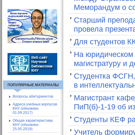
Вход в СЭП
Меморандум о со
Адресная книга СЭП
Общие сведения о СЭП
Старший препода
провела презент
Для студентов К
На юридическом 
магистратуру и 
Студентка ФСГН,
в интеллектуаль
ПОПУЛЯРНЫЕ МАТЕРИАЛЫ
Магистрант кафе
Вопросы абитуриентов
Адреса учебных корпусов
ПиП(б)-1-19 об 
КНУ (обновлен
01.09.2017)
Студенты КЕФ ра
Общая характеристика
КНУ (обновлен
25.05.2019)
Учитель формиру