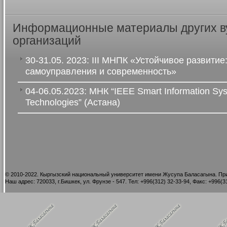
Информационные материалы других в
организаций
30-31.05. 2023: III МНПК «Устойчивое развитие
самоуправления и современность»
04-06.05.2023: МНК “IEEE Smart Information Sy
Technologies” (Астана)
©
2010-2022. Кыргызский национальный университет имени Жусупа Баласагына. При
Наш адрес: 720033, г.Бишкек, ул. Фрунзе - 547. Тел: +996(312) 32-33-94, Факс: +996(31