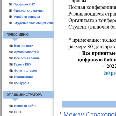
Профком КНУ
Фин.хоз. структуры
Учебные корпуса
Студенческие общежития
ПРЕСС МЕНЮ
Все новости
Новости КНУ
Архив новостей
Абитуриент-2021
Все объявления
Новости структур
Газета КНУ
Другие новости
2010
Фото - галерея
Актуальные
2011
Публикации
Выборы деканов-2011
2012
ППС
Конкурсы
Выборы деканов-2017
Студенты
ОТ АДМИНИСТРАТОРА
Новости сайта
СЭП
Между Страхово