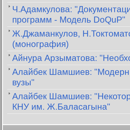
Ч.Адамкулова: "Документац
программ - Модель DoQuP"
Ж.Джаманкулов, Н.Токтомато
(монография)
Айнура Арзыматова: "Необх
Алайбек Шамшиев: "Модерни
вузы"
Алайбек Шамшиев: "Некото
КНУ им. Ж.Баласагына"