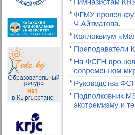
Гимназистам КН
ФГМУ провел фут
Ч.Айтматова.
Коллоквиум «Маг
Преподаватели К
На ФСГН прошел
современном ми
Руководства ФСГ
Подполковник МВ
экстремизму и т