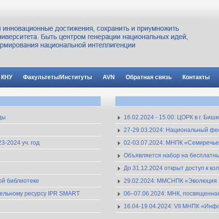
 КНУ
Факультеты/Институты
AVN
Обратная связь
Контакты
ды
16.02.2024 - 15.00: ЦОРК в г. Би
27-29.03.2024: Национальный ф
-2024 уч. год
02-03.07.2024: МНПК «Семиречье в
Объявляется набор на бесплатные
До 31.12.2024 открыт доступ к к
ной библиотеке
29.02.2024: ММСНПК «Эволюция з
ательному ресурсу IPR SMART
06–07.06.2024: МНК, посвященна
16.04-19.04.2024: VII МНПК «И