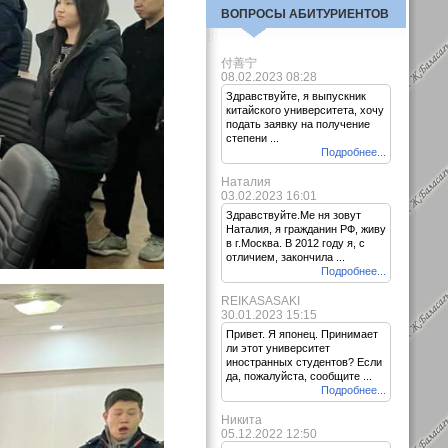
ВОПРОСЫ АБИТУРИЕНТОВ
付善宁
08.02.2023 08:28
Здравствуйте, я выпускник
китайского университета, хочу
подать заявку на получение
степени ...
Подробнее...
Наталия
03.02.2023 16:01
Здравствуйте.Ме ня зовут
Наталия, я гражданин РФ, живу
в г.Москва. В 2012 году я, с
отличием, закончила ...
Подробнее...
REIKASASAKI
30.01.2023 15:15
Привет. Я японец. Принимает
ли этот университет
иностранных студентов? Если
да, пожалуйста, сообщите ...
Подробнее...
Никита
05.12.2022 12:50