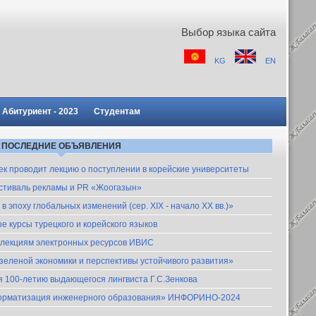
Выбор языка сайта
KG
EN
Абитуриент - 2023
Студентам
ПОСЛЕДНИЕ ОБЪЯВЛЕНИЯ
шкек проводит лекцию о поступлении в корейские университеты
естиваль рекламы и PR «Жоогазын»
 эпоху глобальных изменений (сер. XIX - начало XX вв.)»
 курсы турецкого и корейского языков
оллекциям электронных ресурсов ИВИС
еленой экономики и перспективы устойчивого развития»
я 100-летию выдающегося лингвиста Г.С.Зенкова
нформатизация инженерного образования» ИНФОРИНО-2024