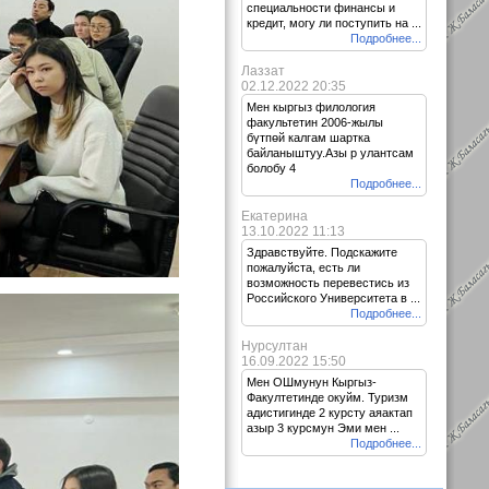
специальности финансы и
кредит, могу ли поступить на ...
Подробнее...
Лаззат
02.12.2022 20:35
Мен кыргыз филология
факультетин 2006-жылы
бүтпөй калгам шартка
байланыштуу.Азы р улантсам
болобу 4
Подробнее...
Екатерина
13.10.2022 11:13
Здравствуйте. Подскажите
пожалуйста, есть ли
возможность перевестись из
Российского Университета в ...
Подробнее...
Нурсултан
16.09.2022 15:50
Мен ОШмунун Кыргыз-
Факултетинде окуйм. Туризм
адистигинде 2 курсту аяактап
азыр 3 курсмун Эми мен ...
Подробнее...