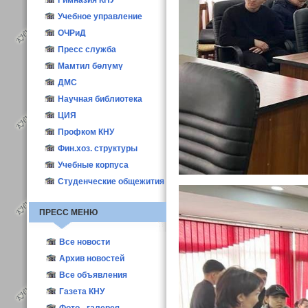
Конкурс ППС-2016
Материалы
Гимназия КНУ
Учебное управление
ОЧРиД
Пресс служба
Мамтил бөлүмү
ДМС
Научная библиотека
ЦИЯ
Профком КНУ
Фин.хоз. структуры
Учебные корпуса
Студенческие общежития
ПРЕСС МЕНЮ
Все новости
Новости КНУ
Архив новостей
Абитуриент-2021
Все объявления
Новости структур
Газета КНУ