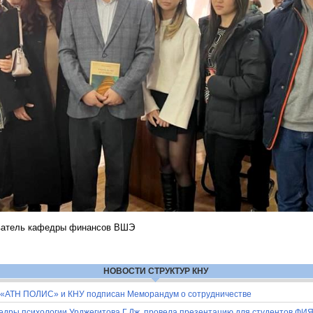
ватель кафедры финансов ВШЭ
НОВОСТИ СТРУКТУР КНУ
 «АТН ПОЛИС» и КНУ подписан Меморандум о сотрудничестве
дры психологии Урджегитова Г.Дж. провела презентацию для студентов ФИ