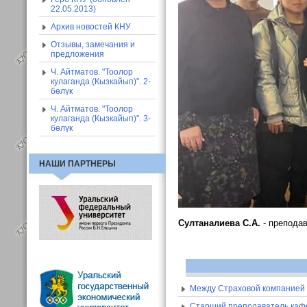
22.05.2013)
Архив новостей КНУ
Отзывы, замечания и
предложения
Ч. Айтматов. "Тоолор
кулаганда (Кызкайып)". 2-
бөлүк
Ч. Айтматов. "Тоолор
кулаганда (Кызкайып)". 3-
бөлүк
НАШИ ПАРТНЕРЫ
Султаналиева С.А.
- препода
Между Страховой компанией
Старший преподаватель кафе