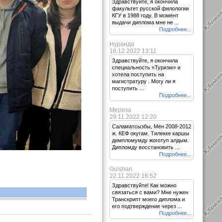
Здравствуйте, я окончила
факультет русской филологии
КГУ в 1988 году. В момент
выдачи диплома мне не ...
Подробнее...
Нураида
16.12.2022 13:11
Здравствуйте, я окончила
специальность «Туризм» и
хотела поступить на
магистратуру . Могу ли я
поступить ...
Подробнее...
Мериза
29.11.2022 12:20
Саламатсызбы, Мен 2008-2012
ж. КЕФ окугам. Тилекке каршы
димпломумду жоготуп алдым.
Дипломду восстановить ...
Подробнее...
Gulshan
22.11.2022 16:52
Здравствуйте! Как можно
связаться с вами? Мне нужен
Транскрипт моего диплома и
его подтверждение через ...
Подробнее...
Я