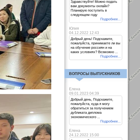
Здравствуйте! Можно подать
вам документы онлайн?
Планирую поступить в
следующем году
Подробнее...
Юлия
04.12.2022 12:43
Добрый день! Подскажите,
пожалуйста, принимаете ли вы
на обучение россиян и на
каких условиях? Возможно ...
Подробнее...
ВОПРОСЫ ВЫПУСКНИКОВ
Елена
09.01.2023 04:39
Добрый день, Подскажите,
пожалуйста, куда я могу
обратиться за получением
дубликата диплома
экономического ...
Подробнее...
Елена
24.12.2022 15:00