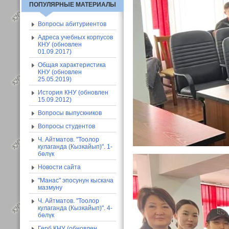
ПОПУЛЯРНЫЕ МАТЕРИАЛЫ
Вопросы абитуриентов
Адреса учебных корпусов
КНУ (обновлен
01.09.2017)
Общая характеристика
КНУ (обновлен
25.05.2019)
История КНУ (обновлен
15.09.2012)
Вопросы выпускников
Вопросы студентов
Ч. Айтматов. "Тоолор
кулаганда (Кызкайып)". 1-
бөлүк
Новости сайта
"Манас" эпосунун кыскача
мазмуну
Ч. Айтматов. "Тоолор
кулаганда (Кызкайып)". 4-
бөлүк
Герб КНУ (обновлен