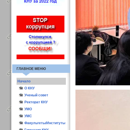
ГЛАВНОЕ МЕНЮ
Начало
О КНУ
Общие сведения
Ученый совет
Структура
Иш мерчеми
Ректорат КНУ
Атрибутика КНУ
Состав УС
УМО
Ректоры КНУ
Заседания УС
УМС
Опросы
Учёный секретарь
Факультеты/Институты