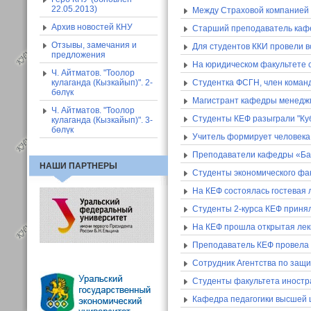
22.05.2013)
Между Страховой компанией
Архив новостей КНУ
Старший преподаватель кафе
Отзывы, замечания и
Для студентов ККИ провели 
предложения
На юридическом факультете с
Ч. Айтматов. "Тоолор
кулаганда (Кызкайып)". 2-
Студентка ФСГН, член команд
бөлүк
Магистрант кафедры менеджм
Ч. Айтматов. "Тоолор
Студенты КЕФ разыграли "Ку
кулаганда (Кызкайып)". 3-
бөлүк
Учитель формирует человека
Преподаватели кафедры «Бан
НАШИ ПАРТНЕРЫ
Студенты экономического фа
На КЕФ состоялась гостевая 
Студенты 2-курса КЕФ принял
На КЕФ прошла открытая ле
Преподаватель КЕФ провела о
Сотрудник Агентства по защи
Студенты факультета иностр
Кафедра педагогики высшей