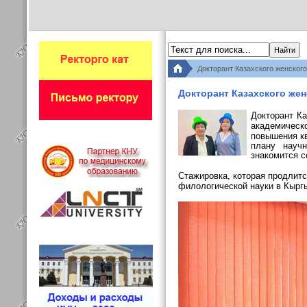
Докторант Казахского женског
Докторант Казахского же
Докторант Ка
академическ
повышения к
плану научн
знакомится с
Стажировка, которая продлит
филологической науки в Кырг