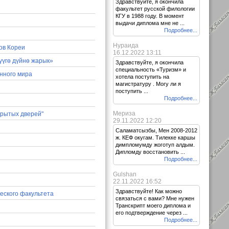
Здравствуйте, я окончила
факультет русской филологии
КГУ в 1988 году. В момент
Я
выдачи диплома мне не ...
Подробнее...
Нураида
ов Кореи
16.12.2022 13:11
үүгө дүйнө жарык»
Здравствуйте, я окончила
специальность «Туризм» и
нного мира
хотела поступить на
магистратуру . Могу ли я
поступить ...
Подробнее...
Мериза
крытых дверей"
29.11.2022 12:20
Саламатсызбы, Мен 2008-2012
ж. КЕФ окугам. Тилекке каршы
димпломумду жоготуп алдым.
Дипломду восстановить ...
Подробнее...
Gulshan
22.11.2022 16:52
Здравствуйте! Как можно
ческого факультета
связаться с вами? Мне нужен
Транскрипт моего диплома и
его подтверждение через ...
Подробнее...