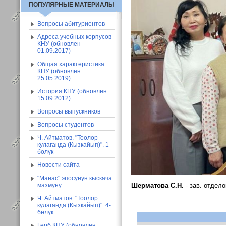
ПОПУЛЯРНЫЕ МАТЕРИАЛЫ
Вопросы абитуриентов
Адреса учебных корпусов
КНУ (обновлен
01.09.2017)
Общая характеристика
КНУ (обновлен
25.05.2019)
История КНУ (обновлен
15.09.2012)
Вопросы выпускников
Вопросы студентов
Ч. Айтматов. "Тоолор
кулаганда (Кызкайып)". 1-
бөлүк
Новости сайта
"Манас" эпосунун кыскача
мазмуну
Шерматова С.Н.
-
зав. отдел
Ч. Айтматов. "Тоолор
кулаганда (Кызкайып)". 4-
бөлүк
Герб КНУ (обновлен