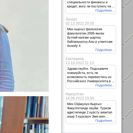
специальности финансы и
кредит, могу ли поступить на ...
Подробнее...
Лаззат
02.12.2022 20:35
Мен кыргыз филология
факультетин 2006-жылы
бүтпөй калгам шартка
байланыштуу.Азы р улантсам
болобу 4
Подробнее...
Екатерина
13.10.2022 11:13
Здравствуйте. Подскажите
пожалуйста, есть ли
возможность перевестись из
Российского Университета в ...
Подробнее...
Нурсултан
16.09.2022 15:50
Мен ОШмунун Кыргыз-
Факултетинде окуйм. Туризм
адистигинде 2 курсту аяактап
азыр 3 курсмун Эми мен ...
Подробнее...