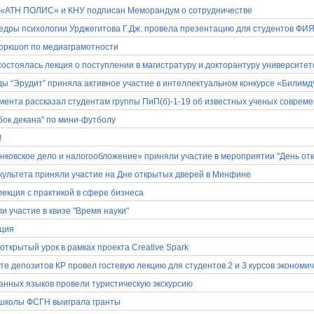
 «АТН ПОЛИС» и КНУ подписан Меморандум о сотрудничестве
дры психологии Урджегитова Г.Дж. провела презентацию для студентов ФИ
воркшоп по медиаграмотности
остоялась лекция о поступлении в магистратуру и докторантуру университет
ы “Эрудит” приняла активное участие в интеллектуальном конкурсе «Билимд
ента рассказал студентам группы ПиП(б)-1-19 об известных ученых совреме
бок декана" по мини-футболу
!
ковское дело и налогообложение» приняли участие в мероприятии "День от
культета приняли участие на Дне открытых дверей в Минфине
лекция с практикой в сфере бизнеса
и участие в квизе "Время науки"
кция
ткрытый урок в рамках проекта Creative Spark
те депозитов КР провел гостевую лекцию для студентов 2 и 3 курсов экономи
анных языков провели туристическую экскурсию
 школы ФСГН выиграла гранты