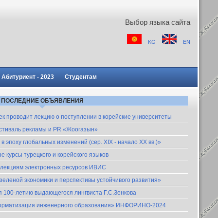
Выбор языка сайта
KG
EN
Абитуриент - 2023
Студентам
ПОСЛЕДНИЕ ОБЪЯВЛЕНИЯ
шкек проводит лекцию о поступлении в корейские университеты
естиваль рекламы и PR «Жоогазын»
 эпоху глобальных изменений (сер. XIX - начало XX вв.)»
 курсы турецкого и корейского языков
оллекциям электронных ресурсов ИВИС
еленой экономики и перспективы устойчивого развития»
я 100-летию выдающегося лингвиста Г.С.Зенкова
нформатизация инженерного образования» ИНФОРИНО-2024