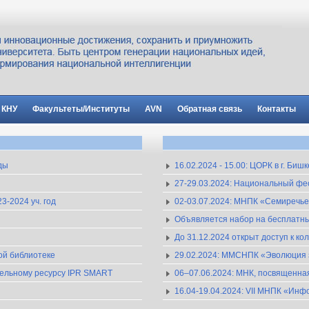
 КНУ
Факультеты/Институты
AVN
Обратная связь
Контакты
ды
16.02.2024 - 15.00: ЦОРК в г. Би
27-29.03.2024: Национальный ф
-2024 уч. год
02-03.07.2024: МНПК «Семиречье в
Объявляется набор на бесплатные
До 31.12.2024 открыт доступ к к
ной библиотеке
29.02.2024: ММСНПК «Эволюция з
ательному ресурсу IPR SMART
06–07.06.2024: МНК, посвященна
16.04-19.04.2024: VII МНПК «И