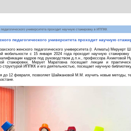
о педагогического университета проходит научную стажировку в ИППКК
нского педагогического университета проходит научную стаж
захского женского педагогического университета (г. Алматы) Меруерт
Ш
ой мобильности с
15 января 2024 года
проходит научную стажировку 
валификации кадров под руководством д.п.н., профессора Ахметовой 
ой стажировки, Мерует Маратовна посещает лекции и практическ
о структурой ИППКК и его деятельностью, посещает научную библиотеку
ся до
12 февраля,
позволяет
Шайжановой М.М.
изучить новые методы, т
ызстане.