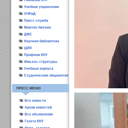
Конкурс ППС-2016
Материалы
Гимназия КНУ
Учебное управление
ОЧРиД
Пресс служба
Мамтил бөлүмү
ДМС
Научная библиотека
ЦИЯ
Профком КНУ
Фин.хоз. структуры
Учебные корпуса
Студенческие общежития
ПРЕСС МЕНЮ
Все новости
Новости КНУ
Архив новостей
Абитуриент-2021
Все объявления
Новости структур
Газета КНУ