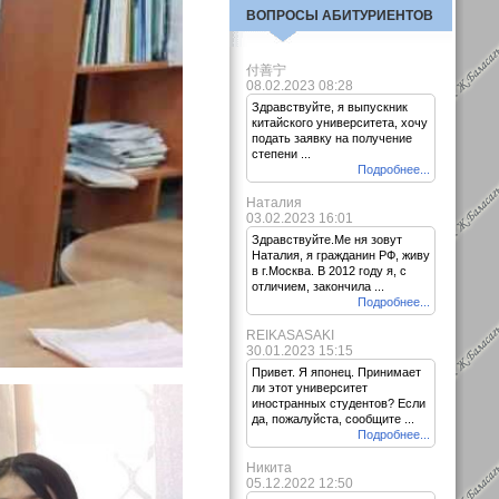
ВОПРОСЫ АБИТУРИЕНТОВ
付善宁
08.02.2023 08:28
Здравствуйте, я выпускник
китайского университета, хочу
подать заявку на получение
степени ...
Подробнее...
Наталия
03.02.2023 16:01
Здравствуйте.Ме ня зовут
Наталия, я гражданин РФ, живу
в г.Москва. В 2012 году я, с
отличием, закончила ...
Подробнее...
REIKASASAKI
30.01.2023 15:15
Привет. Я японец. Принимает
ли этот университет
иностранных студентов? Если
да, пожалуйста, сообщите ...
Подробнее...
Никита
05.12.2022 12:50