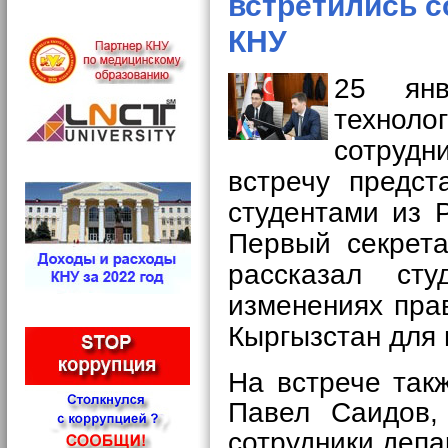
встретились с
КНУ
25 ян
техно
сотрудн
встречу предст
студентами из 
Первый секрета
рассказал ст
изменениях пра
Кыргызстан для 
На встрече так
Павел Саидов,
сотрудники депа