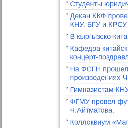
Студенты юридич
Декан ККФ прове
КНУ, БГУ и КРСУ
В кыргызско-кит
Кафедра китайск
концерт-поздрав
На ФСГН прошел 
произведениях Ч
Гимназистам КН
ФГМУ провел фут
Ч.Айтматова.
Коллоквиум «Маг