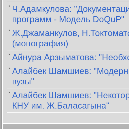
Ч.Адамкулова: "Документац
программ - Модель DoQuP"
Ж.Джаманкулов, Н.Токтомато
(монография)
Айнура Арзыматова: "Необх
Алайбек Шамшиев: "Модерни
вузы"
Алайбек Шамшиев: "Некото
КНУ им. Ж.Баласагына"