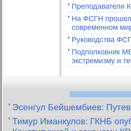
Преподаватели К
На ФСГН прошел
современном ми
Руководства ФСГ
Подполковник МВ
экстремизму и т
Эсенгул Бейшембиев: Путев
Тимур Иманкулов: ГКНБ опуб