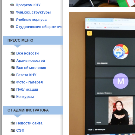
Профком КНУ
Фин.хоз. структуры
Учебные корпуса
Студенческие общежития
ПРЕСС МЕНЮ
Все новости
Новости КНУ
Архив новостей
Абитуриент-2021
Все объявления
Новости структур
Газета КНУ
Другие новости
2010
Фото - галерея
Актуальные
2011
Публикации
Выборы деканов-2011
2012
ППС
Конкурсы
Выборы деканов-2017
Студенты
ОТ АДМИНИСТРАТОРА
Новости сайта
СЭП