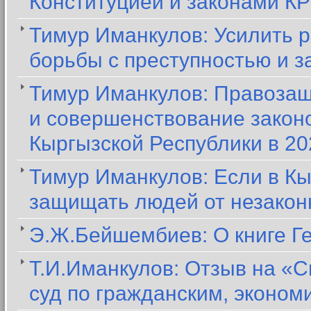
Конституцией и законами КР
Тимур Иманкулов: Усилить 
борьбы с преступностью и з
Тимур Иманкулов: Правозащ
и совершенствование закон
Кыргызской Республики в 20
Тимур Иманкулов: Если в Кы
защищать людей от незакон
Э.Ж.Бейшембиев: О книге Г
Т.И.Иманкулов: Отзыв на «С
суд по гражданским, эконо