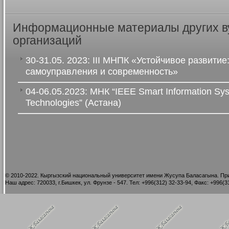
Информационные материалы других в
организаций
30-31.05. 2023: III МНПК «Устойчивое развитие
самоуправления и современность»
04-06.05.2023: МНК “IEEE Smart Information Sy
Technologies” (Астана)
©
2010-2022. Кыргызский национальный университет имени Жусупа Баласагына. При
Наш адрес: 720033, г.Бишкек, ул. Фрунзе - 547. Тел: +996(312) 32-33-94, Факс: +996(31