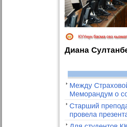
Диана Султанб
Между Страхово
Меморандум о со
Старший препода
провела презент
Для студентов К