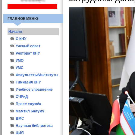
ГЛАВНОЕ МЕНЮ
Начало
О КНУ
Общие сведения
Ученый совет
Структура
Иш мерчеми
Ректорат КНУ
Атрибутика КНУ
Состав УС
УМО
Ректоры КНУ
Заседания УС
УМС
Опросы
Учёный секретарь
Факультеты/Институты
Конкурс ППС-2016
Материалы
Гимназия КНУ
Учебное управление
ОЧРиД
Пресс служба
Мамтил бөлүмү
ДМС
Научная библиотека
ЦИЯ