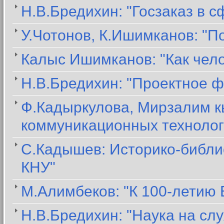
Н.В.Бредихин: "Госзаказ в 
У.Чотонов, К.Ишимканов: "П
Калыс Ишимканов: "Как чел
Н.В.Бредихин: "Проектное ф
Ф.Кадыркулова, Мирзалим к
коммуникационных технолог
С.Кадышев: Историко-библи
КНУ"
М.Алимбеков: "К 100-летию
Н.В.Бредихин: "Наука на сл