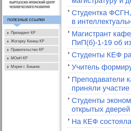
магистратуру и 
Студентка ФСГН,
в интеллектуаль
ПОЛЕЗНЫЕ ССЫЛКИ
Магистрант кафе
Президент КР
ПиП(б)-1-19 об 
Жогорку Кенеш КР
Правительство КР
Студенты КЕФ ра
МОиН КР
Учитель формиру
Мэрия г. Бишкек
Преподаватели к
приняли участие
Студенты эконом
открытых двере
На КЕФ состояла