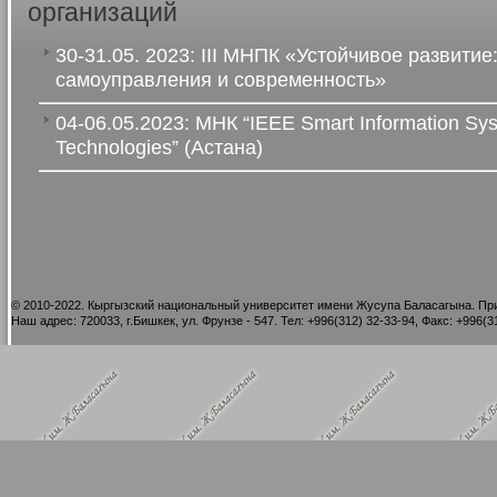
организаций
30-31.05. 2023: III МНПК «Устойчивое развитие
самоуправления и современность»
04-06.05.2023: МНК “IEEE Smart Information Sy
Technologies” (Астана)
©
2010-2022. Кыргызский национальный университет имени Жусупа Баласагына. При
Наш адрес: 720033, г.Бишкек, ул. Фрунзе - 547. Тел: +996(312) 32-33-94, Факс: +996(31