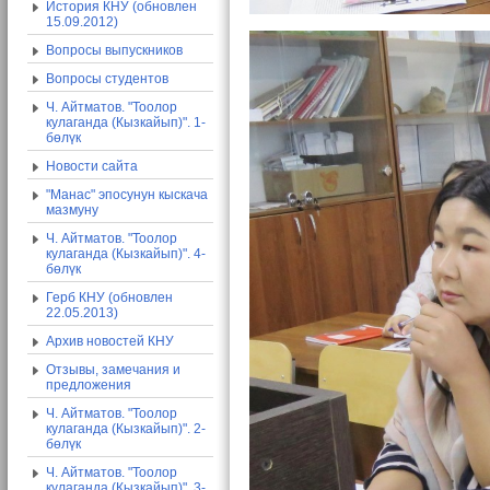
История КНУ (обновлен
15.09.2012)
Вопросы выпускников
Вопросы студентов
Ч. Айтматов. "Тоолор
кулаганда (Кызкайып)". 1-
бөлүк
Новости сайта
"Манас" эпосунун кыскача
мазмуну
Ч. Айтматов. "Тоолор
кулаганда (Кызкайып)". 4-
бөлүк
Герб КНУ (обновлен
22.05.2013)
Архив новостей КНУ
Отзывы, замечания и
предложения
Ч. Айтматов. "Тоолор
кулаганда (Кызкайып)". 2-
бөлүк
Ч. Айтматов. "Тоолор
кулаганда (Кызкайып)". 3-