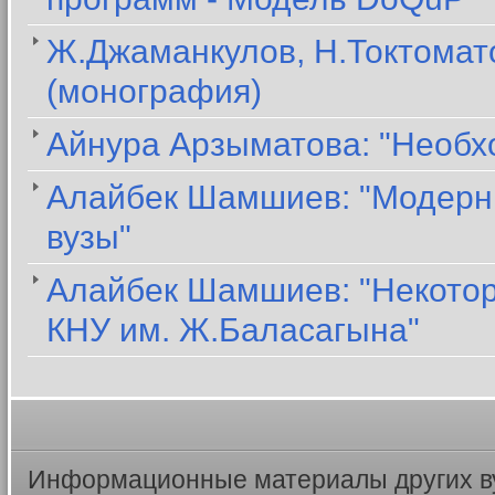
Ж.Джаманкулов, Н.Токтомато
(монография)
Айнура Арзыматова: "Необх
Алайбек Шамшиев: "Модерни
вузы"
Алайбек Шамшиев: "Некото
КНУ им. Ж.Баласагына"
Информационные материалы других в