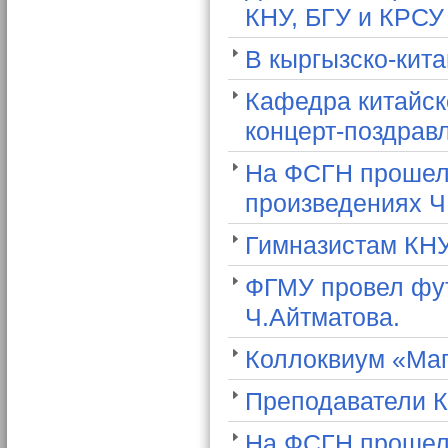
КНУ, БГУ и КРСУ
В кыргызско-кит
Кафедра китайск
концерт-поздрав
На ФСГН прошел 
произведениях Ч
Гимназистам КН
ФГМУ провел фут
Ч.Айтматова.
Коллоквиум «Маг
Преподаватели К
На ФСГН прошел