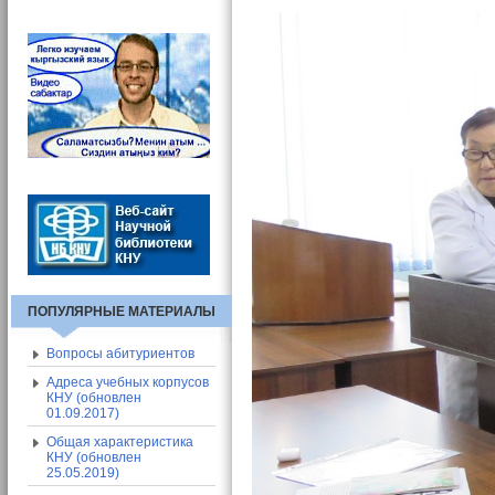
Вход в СЭП
Адресная книга СЭП
Общие сведения о СЭП
ПОПУЛЯРНЫЕ МАТЕРИАЛЫ
Вопросы абитуриентов
Адреса учебных корпусов
КНУ (обновлен
01.09.2017)
Общая характеристика
КНУ (обновлен
25.05.2019)