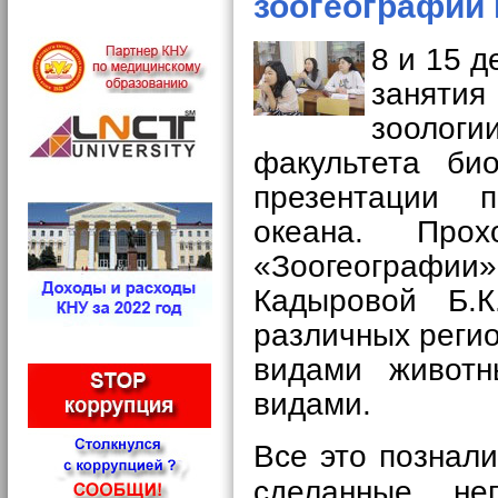
зоогеографии 
8 и 15 
заняти
зоолог
факультета би
презентации
океана.
Про
«Зоогеографи
Кадыровой Б.К
различных реги
видами животн
видами.
Все это познал
сделанные не