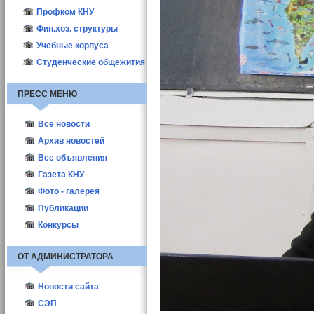
Профком КНУ
Фин.хоз. структуры
Учебные корпуса
Студенческие общежития
ПРЕСС МЕНЮ
Все новости
Новости КНУ
Архив новостей
Абитуриент-2021
Все объявления
Новости структур
Газета КНУ
Другие новости
2010
Фото - галерея
Актуальные
2011
Публикации
Выборы деканов-2011
2012
ППС
Конкурсы
Выборы деканов-2017
Студенты
ОТ АДМИНИСТРАТОРА
Новости сайта
СЭП