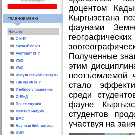
доцентом Кады
Кыргызстана по
ГЛАВНОЕ МЕНЮ
фаунами Земн
Начало
географически
О КНУ
зоогеографиче
Общие сведения
Ученый совет
Структура
Иш мерчеми
Ректорат КНУ
Полученные знан
Атрибутика КНУ
Состав УС
УМО
этим дисциплин
Ректоры КНУ
Заседания УС
УМС
неотъемлемой 
Опросы
Учёный секретарь
Факультеты/Институты
Конкурс ППС-2016
Материалы
Гимназия КНУ
стало эффекти
Учебное управление
среди студент
ОЧРиД
фауне Кыргызс
Пресс служба
Мамтил бөлүмү
студентов прод
ДМС
участвуя на заня
Научная библиотека
ЦИЯ