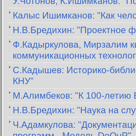
У.Чотонов, К.Ишимканов: "П
Калыс Ишимканов: "Как чел
Н.В.Бредихин: "Проектное ф
Ф.Кадыркулова, Мирзалим к
коммуникационных технолог
С.Кадышев: Историко-библи
КНУ"
М.Алимбеков: "К 100-летию
Н.В.Бредихин: "Наука на сл
Ч.Адамкулова: "Документац
программ - Модель DoQuP"