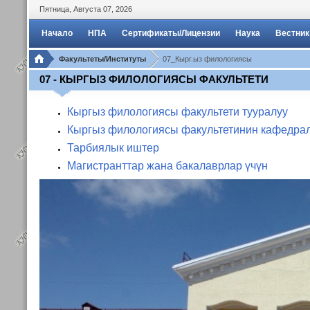
Пятница
,
Августа
07
,
2026
Начало
НПА
Сертификаты/Лицензии
Наука
Вестник
Факультеты/Институты
07_Кырг.ыз филологиясы
07 - КЫРГЫЗ ФИЛОЛОГИЯСЫ ФАКУЛЬТЕТИ
Кыргыз филологиясы факультети тууралуу
Кыргыз филологиясы факультетинин кафедра
Тарбиялык иштер
Магистранттар жана бакалаврлар үчүн