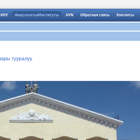
 КНУ
Факультеты/Институты
AVN
Обратная связь
Контакты
лары тууралуу