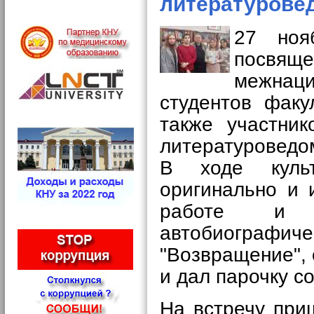
литературове
27 ноя
посвящ
межнац
студентов факу
также
участни
литературоведо
В ходе
кул
оригинально и 
работе и т
автобиографич
"Возвращение",
и дал парочку с
На встречу при