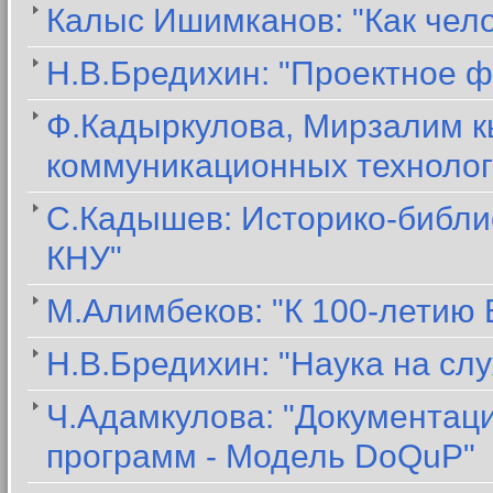
Калыс Ишимканов: "Как чел
Н.В.Бредихин: "Проектное ф
Ф.Кадыркулова, Мирзалим к
коммуникационных технолог
С.Кадышев: Историко-библи
КНУ"
М.Алимбеков: "К 100-летию
Н.В.Бредихин: "Наука на сл
Ч.Адамкулова: "Документац
программ - Модель DoQuP"