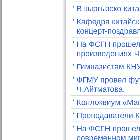
В кыргызско-кит
Кафедра китайск
концерт-поздрав
На ФСГН прошел 
произведениях Ч
Гимназистам КН
ФГМУ провел фут
Ч.Айтматова.
Коллоквиум «Маг
Преподаватели К
На ФСГН прошел
современном ми