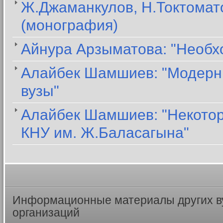
Ж.Джаманкулов, Н.Токтомато
(монография)
Айнура Арзыматова: "Необх
Алайбек Шамшиев: "Модерни
вузы"
Алайбек Шамшиев: "Некото
КНУ им. Ж.Баласагына"
Информационные материалы других в
организаций