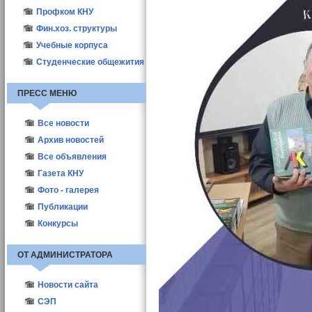
Профком КНУ
Фин.хоз. структуры
Учебные корпуса
Студенческие общежития
ПРЕСС МЕНЮ
Все новости
Новости КНУ
Архив новостей
Абитуриент-2021
Все объявления
Новости структур
Газета КНУ
Другие новости
2010
Фото - галерея
Актуальные
2011
Публикации
Выборы деканов-2011
2012
ППС
Конкурсы
Выборы деканов-2017
Студенты
ОТ АДМИНИСТРАТОРА
Новости сайта
СЭП