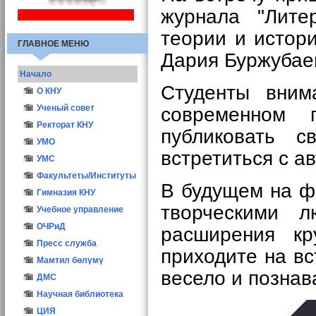
журнала "Лите
теории и истор
ГЛАВНОЕ МЕНЮ
Дария Буржубае
Начало
Студенты вним
О КНУ
Общие сведения
Ученый совет
современном 
Структура
Иш мерчеми
Ректорат КНУ
публиковать с
Атрибутика КНУ
Состав УС
УМО
встретиться с а
Ректоры КНУ
Заседания УС
УМС
Опросы
Учёный секретарь
Факультеты/Институты
В будущем на ф
Конкурс ППС-2016
Материалы
Гимназия КНУ
творческими 
Учебное управление
ОЧРиД
расширения кр
Пресс служба
приходите на вс
Мамтил бөлүмү
весело и познав
ДМС
Научная библиотека
ЦИЯ