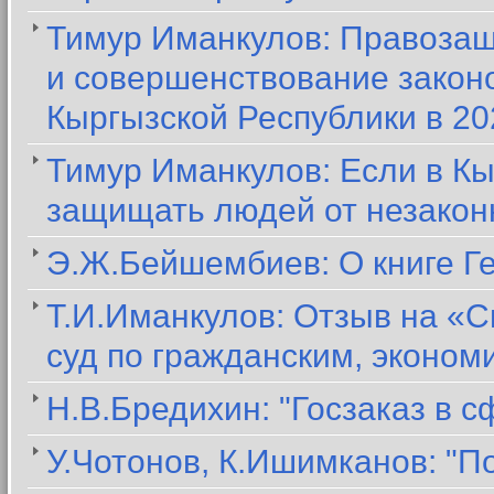
Тимур Иманкулов: Правозащ
и совершенствование закон
Кыргызской Республики в 20
Тимур Иманкулов: Если в Кы
защищать людей от незакон
Э.Ж.Бейшембиев: О книге Г
Т.И.Иманкулов: Отзыв на «С
суд по гражданским, эконо
Н.В.Бредихин: "Госзаказ в 
У.Чотонов, К.Ишимканов: "П