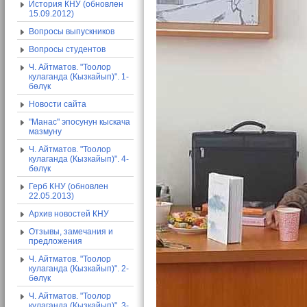
История КНУ (обновлен
15.09.2012)
Вопросы выпускников
Вопросы студентов
Ч. Айтматов. "Тоолор
кулаганда (Кызкайып)". 1-
бөлүк
Новости сайта
"Манас" эпосунун кыскача
мазмуну
Ч. Айтматов. "Тоолор
кулаганда (Кызкайып)". 4-
бөлүк
Герб КНУ (обновлен
22.05.2013)
Архив новостей КНУ
Отзывы, замечания и
предложения
Ч. Айтматов. "Тоолор
кулаганда (Кызкайып)". 2-
бөлүк
Ч. Айтматов. "Тоолор
кулаганда (Кызкайып)". 3-