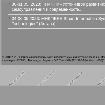
30-31.05. 2023: III МНПК «Устойчивое развитие
самоуправления и современность»
04-06.05.2023: МНК “IEEE Smart Information Sy
Technologies” (Астана)
©
2010-2022. Кыргызский национальный университет имени Жусупа Баласагына. При
Наш адрес: 720033, г.Бишкек, ул. Фрунзе - 547. Тел: +996(312) 32-33-94, Факс: +996(31