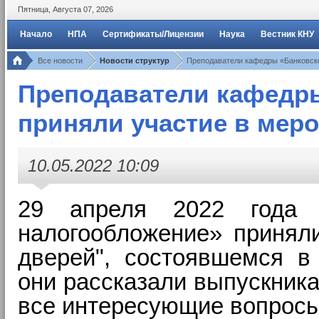
Пятница
,
Августа
07
,
2026
Начало
НПА
Сертификаты/Лицензии
Наука
Вестник КНУ
Все новости
Новости структур
Преподаватели кафедры «Банковско
Преподаватели кафедры
приняли участие в мер
10.05.2022 10:09
29 апреля 2022 года 
налогообложение» приня
дверей", состоявшемся в
о
ни
рассказали выпускника
все интересующие вопрос