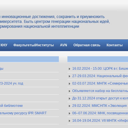
 КНУ
Факультеты/Институты
AVN
Обратная связь
Контакты
ды
16.02.2024 - 15.00: ЦОРК в г. Би
27-29.03.2024: Национальный ф
-2024 уч. год
02-03.07.2024: МНПК «Семиречье в
Объявляется набор на бесплатные
До 31.12.2024 открыт доступ к к
ной библиотеке
29.02.2024: ММСНПК «Эволюция з
ательному ресурсу IPR SMART
06–07.06.2024: МНК, посвященна
16.04-19.04.2024: VII МНПК «И