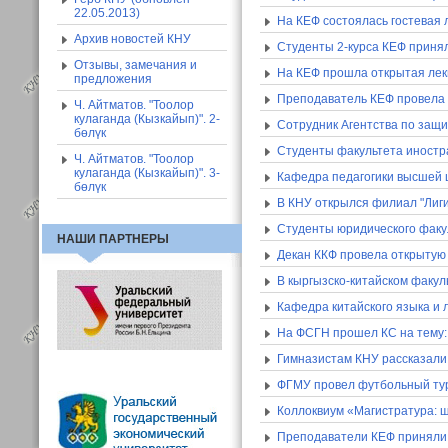
22.05.2013)
На КЕФ состоялась гостевая 
Архив новостей КНУ
Студенты 2-курса КЕФ принял
Отзывы, замечания и
На КЕФ прошла открытая ле
предложения
Преподаватель КЕФ провела о
Ч. Айтматов. "Тоолор
кулаганда (Кызкайып)". 2-
Сотрудник Агентства по защи
бөлүк
Студенты факультета иностр
Ч. Айтматов. "Тоолор
кулаганда (Кызкайып)". 3-
Кафедра педагогики высшей
бөлүк
В КНУ открылся филиал "Лиг
Студенты юридического факу
НАШИ ПАРТНЕРЫ
Декан ККФ провела открытую 
В кыргызско-китайском факул
Кафедра китайского языка и
На ФСГН прошел КС на тему:
Гимназистам КНУ рассказал
ФГМУ провел футбольный тур
Коллоквиум «Магистратура: ш
Преподаватели КЕФ приняли 