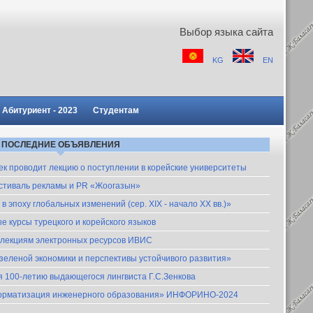
Выбор языка сайта
KG
EN
Абитуриент - 2023
Студентам
ПОСЛЕДНИЕ ОБЪЯВЛЕНИЯ
шкек проводит лекцию о поступлении в корейские университеты
естиваль рекламы и PR «Жоогазын»
 эпоху глобальных изменений (сер. XIX - начало XX вв.)»
 курсы турецкого и корейского языков
оллекциям электронных ресурсов ИВИС
еленой экономики и перспективы устойчивого развития»
я 100-летию выдающегося лингвиста Г.С.Зенкова
нформатизация инженерного образования» ИНФОРИНО-2024