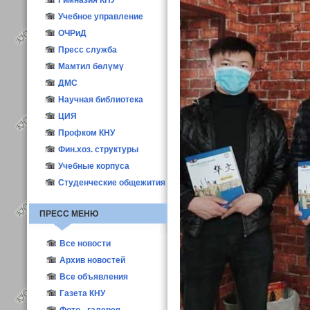
Конкурс ППС-2016
Материалы
Гимназия КНУ
Учебное управление
ОЧРиД
Пресс служба
Мамтил бөлүмү
ДМС
Научная библиотека
ЦИЯ
Профком КНУ
Фин.хоз. структуры
Учебные корпуса
Студенческие общежития
ПРЕСС МЕНЮ
Все новости
Новости КНУ
Архив новостей
Абитуриент-2021
Все объявления
Новости структур
Газета КНУ