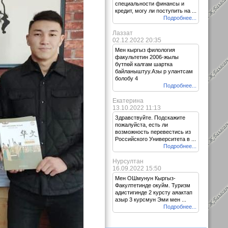
специальности финансы и
кредит, могу ли поступить на ...
Подробнее...
Лаззат
02.12.2022 20:35
Мен кыргыз филология
факультетин 2006-жылы
бүтпөй калгам шартка
байланыштуу.Азы р улантсам
болобу 4
Подробнее...
Екатерина
13.10.2022 11:13
Здравствуйте. Подскажите
пожалуйста, есть ли
возможность перевестись из
Российского Университета в ...
Подробнее...
Нурсултан
16.09.2022 15:50
Мен ОШмунун Кыргыз-
Факултетинде окуйм. Туризм
адистигинде 2 курсту аяактап
азыр 3 курсмун Эми мен ...
Подробнее...