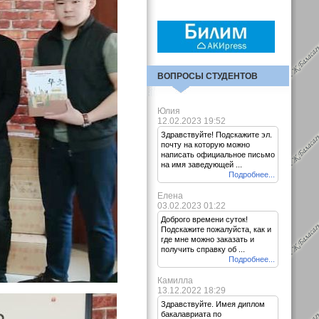
ВОПРОСЫ СТУДЕНТОВ
Юлия
12.02.2023 19:52
Здравствуйте! Подскажите эл.
почту на которую можно
написать официальное письмо
на имя заведующей ...
Подробнее...
Елена
03.02.2023 01:22
Доброго времени суток!
Подскажите пожалуйста, как и
где мне можно заказать и
получить справку об ...
Подробнее...
Камилла
13.12.2022 18:29
Здравствуйте. Имея диплом
бакалавриата по