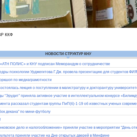
 ВР ККФ
НОВОСТИ СТРУКТУР КНУ
 «АТН ПОЛИС» и КНУ подписан Меморандум о сотрудничестве
дры психологии Урджегитова Г.Дж. провела презентацию для студентов ФИ
воркшоп по медиаграмотности
остоялась лекция о поступлении в магистратуру и докторантуру университет
ы “Эрудит” приняла активное участие в интеллектуальном конкурсе «Билимд
ента рассказал студентам группы ПиП(б)-1-19 об известных ученых совреме
бок декана" по мини-футболу
!
ковское дело и налогообложение» приняли участие в мероприятии "День от
культета приняли участие на Дне открытых дверей в Минфине