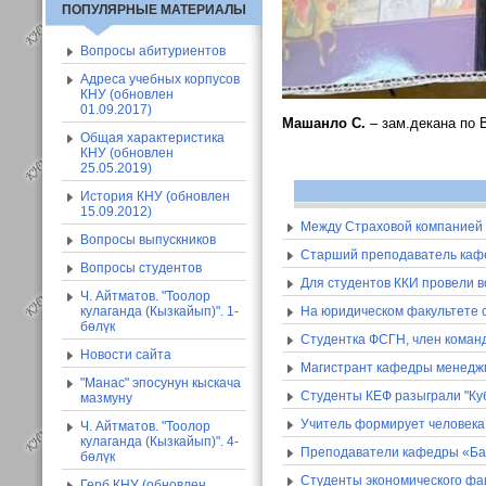
ПОПУЛЯРНЫЕ МАТЕРИАЛЫ
Вопросы абитуриентов
Адреса учебных корпусов
КНУ (обновлен
01.09.2017)
Машанло С.
– зам.декана по
Общая характеристика
КНУ (обновлен
25.05.2019)
История КНУ (обновлен
15.09.2012)
Между Страховой компанией
Вопросы выпускников
Старший преподаватель кафе
Вопросы студентов
Для студентов ККИ провели 
Ч. Айтматов. "Тоолор
кулаганда (Кызкайып)". 1-
На юридическом факультете с
бөлүк
Студентка ФСГН, член команд
Новости сайта
Магистрант кафедры менеджм
"Манас" эпосунун кыскача
Студенты КЕФ разыграли "Ку
мазмуну
Учитель формирует человека
Ч. Айтматов. "Тоолор
кулаганда (Кызкайып)". 4-
Преподаватели кафедры «Бан
бөлүк
Студенты экономического фа
Герб КНУ (обновлен