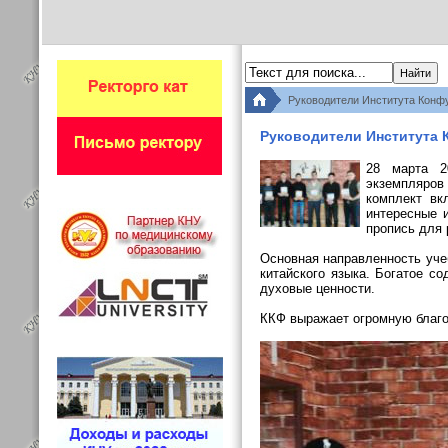
Руководители Института Конфу
Руководители Института 
28 марта 2
экземпляров
комплект вк
интересные 
пропись для 
Основная направленность уче
китайского языка. Богатое со
духовые ценности.
ККФ выражает огромную благо