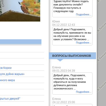
Здравствуйте! Можно подать
вам документы онлайн?
Планирую поступить в
следующем году
Подробнее...
Юлия
04.12.2022 12:43
Добрый день! Подскажите,
пожалуйста, принимаете ли вы
на обучение россиян и на
каких условиях? Возможно ...
Подробнее...
Я
ВОПРОСЫ ВЫПУСКНИКОВ
Елена
ов Кореи
09.01.2023 04:39
үүгө дүйнө жарык»
Добрый день, Подскажите,
пожалуйста, куда я могу
нного мира
обратиться за получением
дубликата диплома
экономического ...
Подробнее...
крытых дверей"
Елена
24.12.2022 15:00