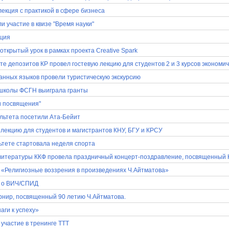
лекция с практикой в сфере бизнеса
и участие в квизе "Время науки"
кция
ткрытый урок в рамках проекта Creative Spark
те депозитов КР провел гостевую лекцию для студентов 2 и 3 курсов экономи
анных языков провели туристическую экскурсию
 школы ФСГН выиграла гранты
и посвящения"
льтета посетили Ата-Бейит
лекцию для студентов и магистрантов КНУ, БГУ и КРСУ
ьтете стартовала неделя спорта
 литературы ККФ провела праздничный концерт-поздравление, посвященный 
 «Религиозные воззрения в произведениях Ч.Айтматова»
и о ВИЧ/СПИД
нир, посвященный 90 летию Ч.Айтматова.
аги к успеху»
участие в тренинге ТТТ