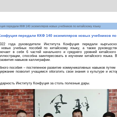
ция передали ККФ 140 экземпляров новых учебников по китайскому языку
Конфуция передали ККФ 140 экземпляров новых учебников по
022 года руководители И
нститута Конфуция
передали кыргызско
 новых учебных пособий по китайскому языку, а также руководств
лючает в себя 6 частей начального и среднего уровней китайского
иллюстрации, способна заинтересовать в изучении китайского языка.
развития навыков каллиграфии.
бного пособия – постепенное развитие коммуникативных навыков путем 
держание позволит учащимся обогатить свои знания о культуре и исто
дарность Институту Конфуция за столь полезные дары.