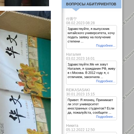
ВОПРОСЫ АБИТУРИЕНТОВ
付善宁
08.02.2023 08:28
Здравствуйте, я выпускник
китайского университета, хочу
подать заявку на получение
степени ...
Подробнее...
Наталия
03.02.2023 16:01
Здравствуйте.Ме ня зовут
Наталия, я гражданин РФ, живу
в г.Москва. В 2012 году я, с
отличием, закончила ...
Подробнее...
REIKASASAKI
30.01.2023 15:15
Привет. Я японец. Принимает
ли этот университет
иностранных студентов? Если
да, пожалуйста, сообщите ...
Подробнее...
Никита
05.12.2022 12:50