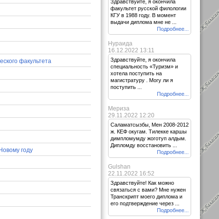
Здравствуйте, я окончила
факультет русской филологии
КГУ в 1988 году. В момент
выдачи диплома мне не ...
Подробнее...
Нураида
16.12.2022 13:11
Здравствуйте, я окончила
ческого факультета
специальность «Туризм» и
хотела поступить на
магистратуру . Могу ли я
поступить ...
Подробнее...
Мериза
29.11.2022 12:20
Саламатсызбы, Мен 2008-2012
ж. КЕФ окугам. Тилекке каршы
димпломумду жоготуп алдым.
Дипломду восстановить ...
Новому году
Подробнее...
Gulshan
22.11.2022 16:52
Здравствуйте! Как можно
связаться с вами? Мне нужен
Транскрипт моего диплома и
его подтверждение через ...
Подробнее...