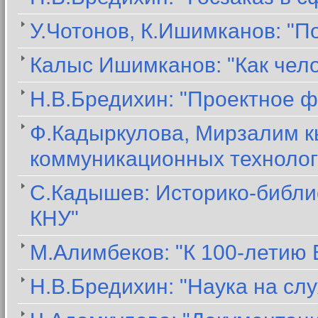
У.Чотонов, К.Ишимканов: "П
Калыс Ишимканов: "Как чел
Н.В.Бредихин: "Проектное ф
Ф.Кадыркулова, Мирзалим к
коммуникационных технолог
С.Кадышев: Историко-библи
КНУ"
М.Алимбеков: "К 100-летию
Н.В.Бредихин: "Наука на сл