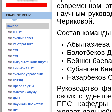
современном эт
научным руково
ГЛАВНОЕ МЕНЮ
Чериковой.
Начало
Состав команды
О КНУ
Общие сведения
Ученый совет
Абылгазиева С
Структура
Иш мерчеми
Ректорат КНУ
Атрибутика КНУ
Состав УС
УМО
Болотбеков Да
Ректоры КНУ
Заседания УС
УМС
Бейшенбаева 
Опросы
Учёный секретарь
Факультеты/Институты
Субанова Кан
Конкурс ППС-2016
Материалы
Гимназия КНУ
Учебное управление
Назарбеков С
ОЧРиД
Руководство фа
Пресс служба
Мамтил бөлүмү
своих студенто
ДМС
ППС кафедры 
Научная библиотека
желает дальнейш
ЦИЯ