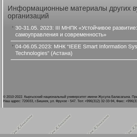
Информационные материалы других в
организаций
30-31.05. 2023: III МНПК «Устойчивое развитие
самоуправления и современность»
04-06.05.2023: МНК “IEEE Smart Information Sy
Technologies” (Астана)
©
2010-2022. Кыргызский национальный университет имени Жусупа Баласагына. При
Наш адрес: 720033, г.Бишкек, ул. Фрунзе - 547. Тел: +996(312) 32-33-94, Факс: +996(31