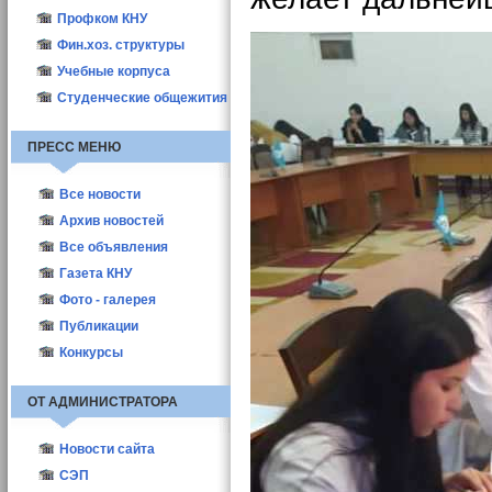
Профком КНУ
Фин.хоз. структуры
Учебные корпуса
Студенческие общежития
ПРЕСС МЕНЮ
Все новости
Новости КНУ
Архив новостей
Абитуриент-2021
Все объявления
Новости структур
Газета КНУ
Другие новости
2010
Фото - галерея
Актуальные
2011
Публикации
Выборы деканов-2011
2012
ППС
Конкурсы
Выборы деканов-2017
Студенты
ОТ АДМИНИСТРАТОРА
Новости сайта
СЭП