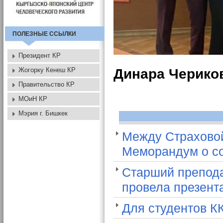
ПОЛЕЗНЫЕ ССЫЛКИ
Президент КР
Динара Черико
Жогорку Кенеш КР
Правительство КР
МОиН КР
Мэрия г. Бишкек
Между Страхово
Меморандум о со
Старший препода
провела презент
Для студентов К