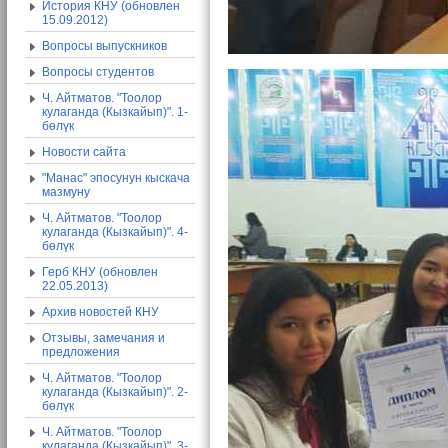
История КНУ (обновлен
15.09.2012)
Вопросы выпускников
Вопросы студентов
Ч. Айтматов. "Тоолор
кулаганда (Кызкайып)". 1-
бөлүк
Новости сайта
"Манас" эпосунун кыскача
мазмуну
Ч. Айтматов. "Тоолор
кулаганда (Кызкайып)". 4-
бөлүк
Герб КНУ (обновлен
22.05.2013)
Архив новостей КНУ
Отзывы, замечания и
предложения
Ч. Айтматов. "Тоолор
кулаганда (Кызкайып)". 2-
бөлүк
Ч. Айтматов. "Тоолор
кулаганда (Кызкайып)". 3-