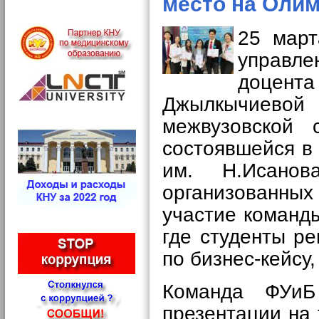
место на Оли
25 мар
управ
доцен
Джылкычиевой
межвузовской 
состоявшейся 
им. Н.Исано
организованных
участие команд
где студенты р
по бизнес-кейсу
Команда ФУиБ
презентации на 