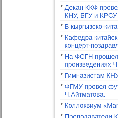
Декан ККФ прове
КНУ, БГУ и КРСУ
В кыргызско-кит
Кафедра китайск
концерт-поздрав
На ФСГН прошел 
произведениях Ч
Гимназистам КН
ФГМУ провел фут
Ч.Айтматова.
Коллоквиум «Маг
Преподаватели К