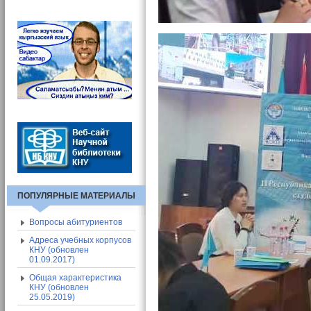
Вход в СЭП
Адресная книга СЭП
Общие сведения о СЭП
ПОПУЛЯРНЫЕ МАТЕРИАЛЫ
Вопросы абитуриентов
Адреса учебных корпусов
КНУ (обновлен
01.09.2017)
Общая характеристика
КНУ (обновлен
25.05.2019)