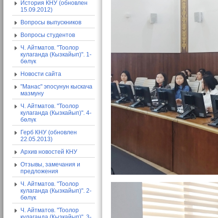
История КНУ (обновлен
15.09.2012)
Вопросы выпускников
Вопросы студентов
Ч. Айтматов. "Тоолор
кулаганда (Кызкайып)". 1-
бөлүк
Новости сайта
"Манас" эпосунун кыскача
мазмуну
Ч. Айтматов. "Тоолор
кулаганда (Кызкайып)". 4-
бөлүк
Герб КНУ (обновлен
22.05.2013)
Архив новостей КНУ
Отзывы, замечания и
предложения
Ч. Айтматов. "Тоолор
кулаганда (Кызкайып)". 2-
бөлүк
Ч. Айтматов. "Тоолор
кулаганда (Кызкайып)". 3-