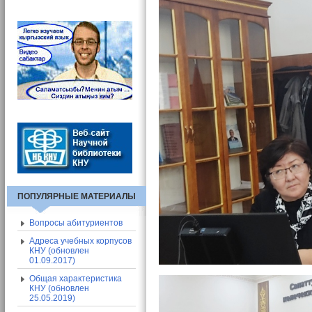
Вход в СЭП
Адресная книга СЭП
Общие сведения о СЭП
ПОПУЛЯРНЫЕ МАТЕРИАЛЫ
Вопросы абитуриентов
Адреса учебных корпусов
КНУ (обновлен
01.09.2017)
Общая характеристика
КНУ (обновлен
25.05.2019)