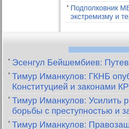
Подполковник МВ
экстремизму и т
Эсенгул Бейшембиев: Путев
Тимур Иманкулов: ГКНБ опуб
Конституцией и законами КР
Тимур Иманкулов: Усилить 
борьбы с преступностью и з
Тимур Иманкулов: Правозащ