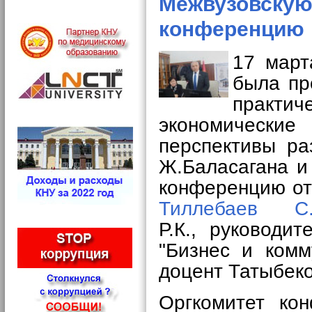
Межвузовскую
конференцию
17 март
была пр
практ
экономические
перспективы ра
Ж.Баласагана и
конференцию от
Тиллебаев С.
Р.К.,
руководит
"Бизнес и комм
доцент Татыбеко
Оргкомитет ко