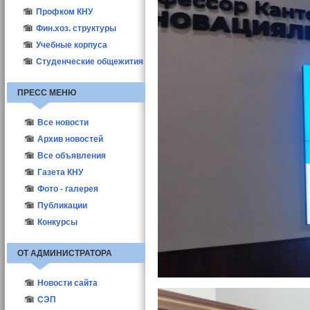
Профком КНУ
Фин.хоз. структуры
Учебные корпуса
Студенческие общежития
ПРЕСС МЕНЮ
Все новости
Новости КНУ
Архив новостей
Абитуриент-2021
Все объявления
Новости структур
Газета КНУ
Другие новости
2010
Фото - галерея
Актуальные
2011
Публикации
Выборы деканов-2011
2012
ППС
Конкурсы
Выборы деканов-2017
Студенты
ОТ АДМИНИСТРАТОРА
Новости сайта
СЭП