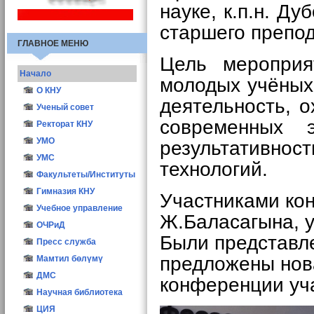
науке, к.п.н. Ду
старшего препо
ГЛАВНОЕ МЕНЮ
Цель мероприя
Начало
молодых учёных
О КНУ
деятельность, 
Общие сведения
Ученый совет
современных 
Структура
Иш мерчеми
Ректорат КНУ
Атрибутика КНУ
Состав УС
УМО
результативно
Ректоры КНУ
Заседания УС
УМС
технологий.
Опросы
Учёный секретарь
Факультеты/Институты
Конкурс ППС-2016
Материалы
Гимназия КНУ
Участниками ко
Учебное управление
Ж.Баласагына, у
ОЧРиД
Были представл
Пресс служба
предложены нова
Мамтил бөлүмү
ДМС
конференции уч
Научная библиотека
ЦИЯ