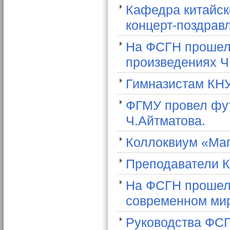
Кафедра китайск
концерт-поздрав
На ФСГН прошел 
произведениях Ч
Гимназистам КН
ФГМУ провел фут
Ч.Айтматова.
Коллоквиум «Маг
Преподаватели К
На ФСГН прошел
современном ми
Руководства ФСГ