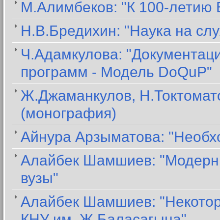
М.Алимбеков: "К 100-летию
Н.В.Бредихин: "Наука на сл
Ч.Адамкулова: "Документац
программ - Модель DoQuP"
Ж.Джаманкулов, Н.Токтомато
(монография)
Айнура Арзыматова: "Необх
Алайбек Шамшиев: "Модерни
вузы"
Алайбек Шамшиев: "Некото
КНУ им. Ж.Баласагына"