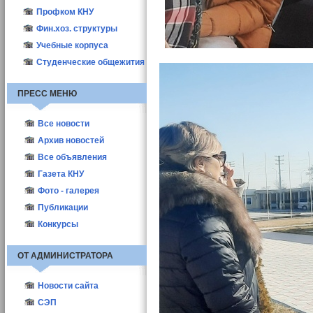
Профком КНУ
Фин.хоз. структуры
Учебные корпуса
Студенческие общежития
ПРЕСС МЕНЮ
Все новости
Новости КНУ
Архив новостей
Абитуриент-2021
Все объявления
Новости структур
Газета КНУ
Другие новости
2010
Фото - галерея
Актуальные
2011
Публикации
Выборы деканов-2011
2012
ППС
Конкурсы
Выборы деканов-2017
Студенты
ОТ АДМИНИСТРАТОРА
Новости сайта
СЭП