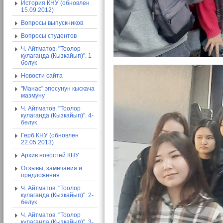
История КНУ (обновлен
15.09.2012)
Вопросы выпускников
Вопросы студентов
Ч. Айтматов. "Тоолор
кулаганда (Кызкайып)". 1-
бөлүк
Новости сайта
"Манас" эпосунун кыскача
мазмуну
Ч. Айтматов. "Тоолор
кулаганда (Кызкайып)". 4-
бөлүк
Герб КНУ (обновлен
22.05.2013)
Архив новостей КНУ
Отзывы, замечания и
предложения
Ч. Айтматов. "Тоолор
кулаганда (Кызкайып)". 2-
бөлүк
Ч. Айтматов. "Тоолор
кулаганда (Кызкайып)". 3-