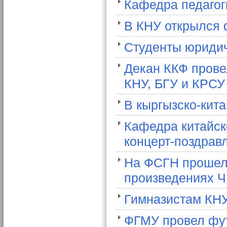
Кафедра педагог
В КНУ открылся 
Студенты юридич
Декан ККФ прове
КНУ, БГУ и КРСУ
В кыргызско-кит
Кафедра китайск
концерт-поздрав
На ФСГН прошел 
произведениях Ч
Гимназистам КН
ФГМУ провел фут