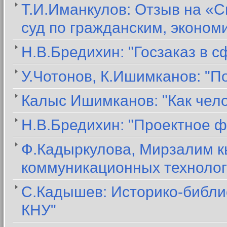
Т.И.Иманкулов: Отзыв на «С
суд по гражданским, эконо
Н.В.Бредихин: "Госзаказ в 
У.Чотонов, К.Ишимканов: "П
Калыс Ишимканов: "Как чел
Н.В.Бредихин: "Проектное ф
Ф.Кадыркулова, Мирзалим к
коммуникационных технолог
С.Кадышев: Историко-библи
КНУ"