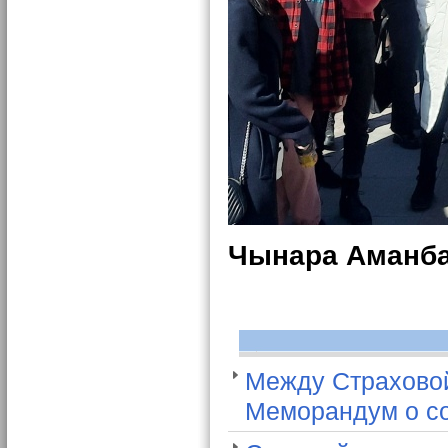
Чынара Аманб
Между Страхово
Меморандум о со