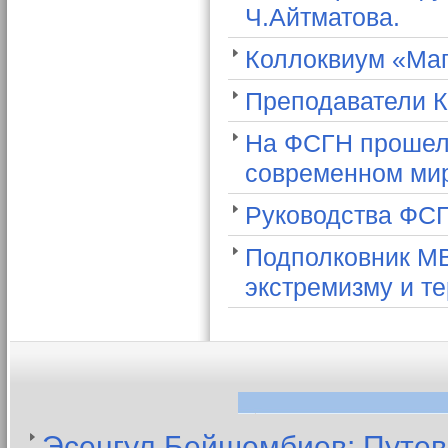
Ч.Айтматова.
Коллоквиум «Маг
Преподаватели К
На ФСГН прошел
современном ми
Руководства ФСГ
Подполковник МВ
экстремизму и т
Эсенгул Бейшембиев: Путев