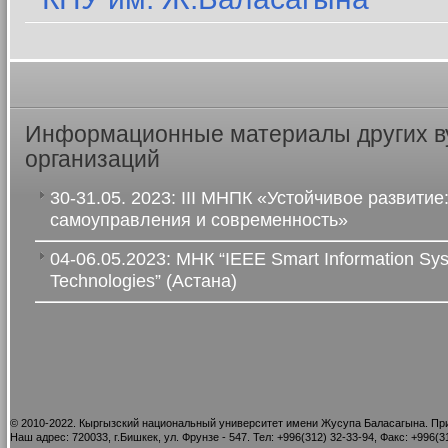
Информационные материалы других в
организаций
30-31.05. 2023: III МНПК «Устойчивое развитие
самоуправления и современность»
04-06.05.2023: МНК “IEEE Smart Information Sy
Technologies” (Астана)
©
2010-2022. Кыргызский национальный университет имени Жусупа Баласагына. При
Наш адрес: 720033, г.Бишкек, ул. Фрунзе - 547. Тел: +996(312) 32-33-94, Факс: +996(31