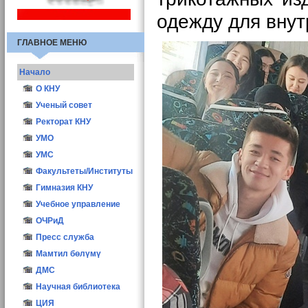
одежду для внут
ГЛАВНОЕ МЕНЮ
Начало
О КНУ
Общие сведения
Ученый совет
Структура
Иш мерчеми
Ректорат КНУ
Атрибутика КНУ
Состав УС
УМО
Ректоры КНУ
Заседания УС
УМС
Опросы
Учёный секретарь
Факультеты/Институты
Конкурс ППС-2016
Материалы
Гимназия КНУ
Учебное управление
ОЧРиД
Пресс служба
Мамтил бөлүмү
ДМС
Научная библиотека
ЦИЯ