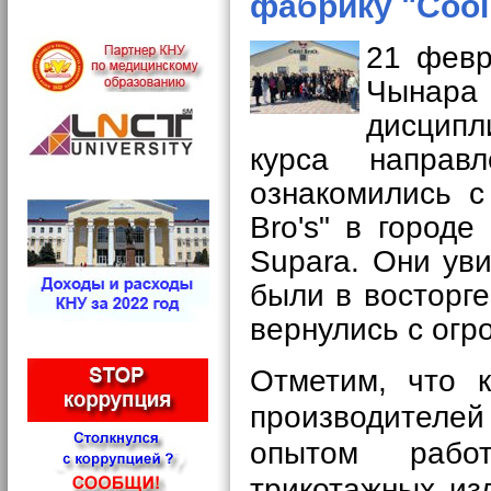
фабрику "Cool
21 февр
Чынара
дисципл
курса направ
ознакомились с
Bro's" в город
Supara. Они
ув
были в восторг
вернулись с ог
Отметим, что к
производителе
опытом работ
трикотажных из