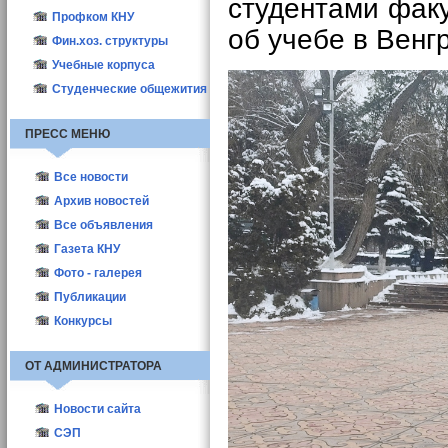
студентами факу
Профком КНУ
об учебе в Венг
Фин.хоз. структуры
Учебные корпуса
Студенческие общежития
ПРЕСС МЕНЮ
Все новости
Новости КНУ
Архив новостей
Абитуриент-2021
Все объявления
Новости структур
Газета КНУ
Другие новости
2010
Фото - галерея
Актуальные
2011
Публикации
Выборы деканов-2011
2012
ППС
Конкурсы
Выборы деканов-2017
Студенты
ОТ АДМИНИСТРАТОРА
Новости сайта
СЭП