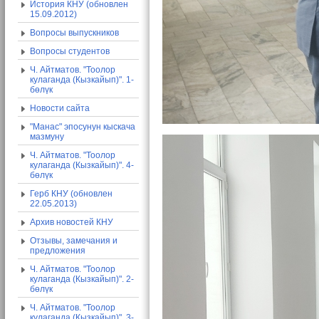
История КНУ (обновлен
15.09.2012)
Вопросы выпускников
Вопросы студентов
Ч. Айтматов. "Тоолор
кулаганда (Кызкайып)". 1-
бөлүк
Новости сайта
"Манас" эпосунун кыскача
мазмуну
Ч. Айтматов. "Тоолор
кулаганда (Кызкайып)". 4-
бөлүк
Герб КНУ (обновлен
22.05.2013)
Архив новостей КНУ
Отзывы, замечания и
предложения
Ч. Айтматов. "Тоолор
кулаганда (Кызкайып)". 2-
бөлүк
Ч. Айтматов. "Тоолор
кулаганда (Кызкайып)". 3-