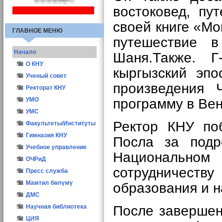
востоковед, пу
своей книге «М
ГЛАВНОЕ МЕНЮ
путешествие в
Начало
Шаня.Также. Г
О КНУ
кыргызский эпо
Общие сведения
Ученый совет
произведения 
Структура
Иш мерчеми
Ректорат КНУ
программу в Вен
Атрибутика КНУ
Состав УС
УМО
Ректоры КНУ
Заседания УС
УМС
Ректор КНУ по
Опросы
Учёный секретарь
Факультеты/Институты
Конкурс ППС-2016
Материалы
Гимназия КНУ
Посла
за подр
Учебное управление
Национальном
ОЧРиД
сотрудничеству
Пресс служба
Мамтил бөлүмү
образования и н
ДМС
После заверше
Научная библиотека
ЦИЯ