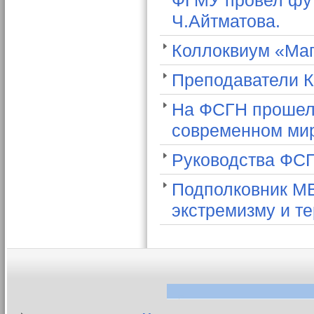
ФГМУ провел фут
Ч.Айтматова.
Коллоквиум «Маг
Преподаватели К
На ФСГН прошел
современном ми
Руководства ФСГ
Подполковник МВ
экстремизму и т