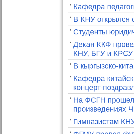
Кафедра педагог
В КНУ открылся 
Студенты юридич
Декан ККФ прове
КНУ, БГУ и КРСУ
В кыргызско-кит
Кафедра китайск
концерт-поздрав
На ФСГН прошел 
произведениях Ч
Гимназистам КН