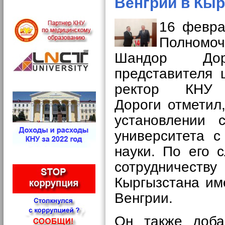
Венгрии в Кы
16 февра
Полномо
Шандор Доро
представителя
ректор К
Дороги
отметил
установлении с
университета с
науки. По его 
сотрудничеству
Кыргызстана им
Венгрии.
Он также доба