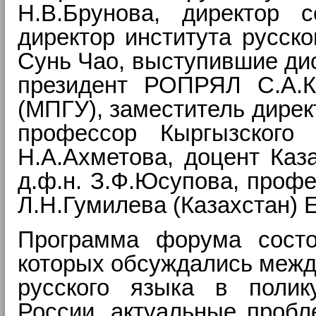
Н.В.Брунова, директор 
директор института русск
Сунь Чао, выступившие ди
президент РОПРЯЛ С.А.К
(МПГУ), заместитель дирек
профессор Кыргызского 
Н.А.Ахметова, доцент Каз
д.ф.н. З.Ф.Юсупова, профе
Л.Н.Гумилева (Казахстан) 
Программа форума состо
которых обсуждались межд
русского языка в полик
России, актуальные пробл