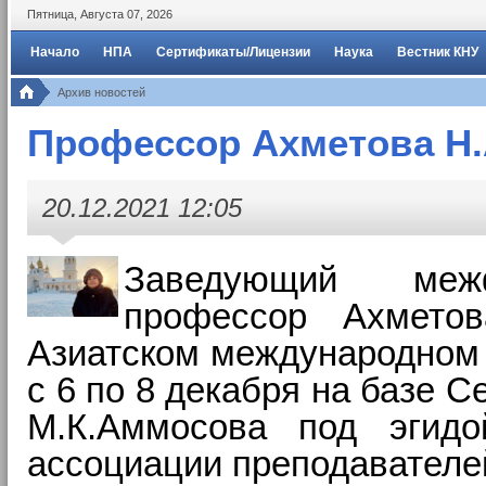
Пятница
,
Августа
07
,
2026
Начало
НПА
Сертификаты/Лицензии
Наука
Вестник КНУ
Архив новостей
Профессор Ахметова Н.А
20.12.2021 12:05
Заведующий межф
п
рофессор
Ахметов
Азиатском международном 
с 6 по 8 декабря на базе 
М.К.Аммосова под эгид
ассоциации преподавателей