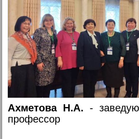
Ахметова Н.А.
- з
аведую
п
рофессор