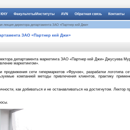
 КНУ
Факультеты/Институты
AVN
Обратная связь
Контакты
ая лекция директора департамента ЗАО «Партнер кей Джи»
артамента ЗАО «Партнер кей Джи»
иректора департамента маркетинга ЗАО «Партнер кей Джи» Джусуева Мур
авление маркетингом»
.
ии продвижения сети гипермаркетов «Фрунзе»,
разрабатки логотипа с
ьзуемые компанией методы привлечения клиентов, практику примене
чности, как добиваться и не останавливаться на достигнутом. Лектор п
росы.