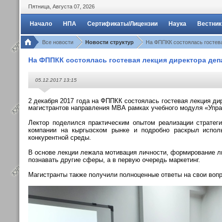
Пятница
,
Августа
07
,
2026
Начало
НПА
Сертификаты/Лицензии
Наука
Вестник
Все новости
Новости структур
На ФППКК состоялась гостев
На ФППКК состоялась гостевая лекция директора деп
05.12.2017 13:15
2 декабря 2017 года на ФППКК состоялась гостевая лекция д
магистрантов направления МВА рамках учебного модуля «Упр
Лектор поделился практическим опытом
_
реализации стратег
компании на кыргызском рынке и
подробно раскрыл
_
испол
конкурентной среды.
В основе лекции лежала мотивация личности, формирование ли
познавать другие сферы, а в первую очередь маркетинг.
Магистранты также получили полноценные ответы на свои воп