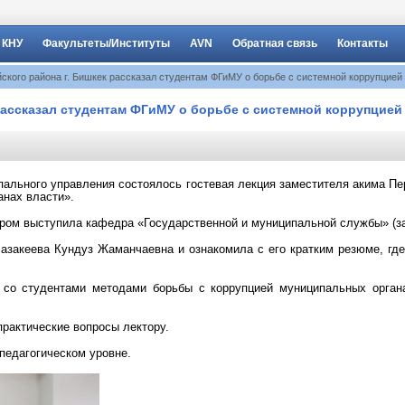
 КНУ
Факультеты/Институты
AVN
Обратная связь
Контакты
кого района г. Бишкек рассказал студентам ФГиМУ о борьбе с системной коррупцией
рассказал студентам ФГиМУ о борьбе с системной коррупцией
ипального управления состоялось гостевая лекция заместителя акима П
анах власти».
ром выступила кафедра «Государственной и муниципальной службы» (зав.
азакеева Кундуз Жаманчаевна и ознакомила с его кратким резюме, гд
 со студентами методами борьбы с коррупцией муниципальных органа
практические вопросы лектору.
педагогическом уровне.