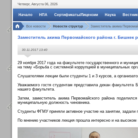
Четверг
,
Августа
06
,
2026
Начало
НПА
Сертификаты/Лицензии
Наука
Вестник
Все новости
Новости структур
Заместитель акима Первомайс
Заместитель акима Первомайского района г. Бишкек 
30.11.2017 13:40
29 ноября 2017 года на факультете государственного и муниц
на тему «Борьба с системной коррупцией в муниципальных орг
Слушателями лекции были студенты 1 и 3 курсов, а организато
Уважаемого гостя студентам представила декан факультета Б
нашего факультета.
Затем,
заместитель акима Первомайского района
поделился
муниципальную должность чиновника.
Студенты ФГМУ приняли активное участие на занятии, задали 
По мнению участников лекция прошла интересно и на высоком 