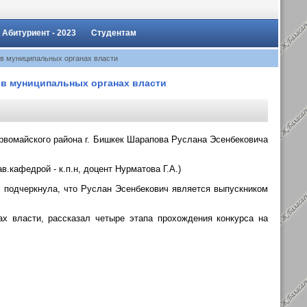
Абитуриент - 2023
Студентам
 в муниципальных органах власти
 в муниципальных органах власти
ервомайского района г. Бишкек Шарапова Руслана Эсенбековича
кафедрой - к.п.н, доцент Нурматова Г.А.)
е подчеркнула, что Руслан Эсенбекович является выпускником
х власти, рассказал четыре этапа прохождения конкурса на