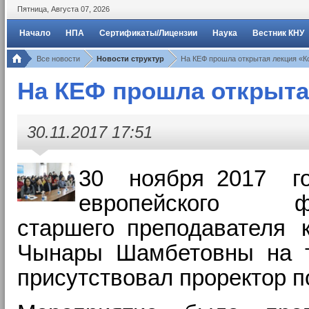
Пятница
,
Августа
07
,
2026
Начало
НПА
Сертификаты/Лицензии
Наука
Вестник КНУ
Все новости
Новости структур
На КЕФ прошла открытая лекция «К
На КЕФ прошла открыта
30.11.2017 17:51
30 ноября
_
2017 г
европейского фа
старшего
_
преподавателя 
Чынары Шамбетовны на те
присутствовал проректор п