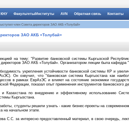
 КНУ
Факультеты/Институты
AVN
Обратная связь
Контакты
выступил член Совета директоров ЗАО АКБ «Толубай»
иректоров ЗАО АКБ «Толубай»
лекцией на тему: "Развитие банковской системы Кыргызской Республи
 директоров ЗАО АКБ «Толубай». Организатором лекции была кафедра "М
бходимость укрепления устойчивости банковской системы КР и увелич
АзЭС). Он озвучил, что "банковская система Кыргызстана как наибол
цессов в рамках ЕврАзЭС и влияет на состояние экономики государств
йской Федерации, показал опыт применения инструментов банковского д
 и Казахстана по внедрению и эффективному использованию Систе
истемы Кыргызстана.
работы, студенты решили узнать - какие бизнес-проекты на современно
са на начальном этапе.
ева С.С. за интересно предоставленный материал, в свою очередь, ле