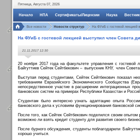
Пятница
,
Августа
07
,
2026
Начало
НПА
Сертификаты/Лицензии
Наука
Вестник
Все новости
Новости структур
На ФУиБ с гостевой лекцией 
На ФУиБ с гостевой лекцией выступил член Совета д
21.11.2017 12:30
20 ноября 2017 года на факультете управления с гостевой 
Байгуттиев Сейтек Сейтбекович –
_
выпускник КНУ,
_
член Совета
Выступая перед студентами, Сейтек Сейтбекович показал нео
требованиям Евразийского Экономического Сообщества (Евр
непосредственное участие в расширении интеграционных про
банковских систем на примерах Республики Казахстан и Росси
Студентам было интересно узнать адаптацию опыта России
банковского дела к условиям функционирования банковской с
После того, как Сейтек Сейтбекович поделился своим опытом 
возможно ли взять кредит студенту для развития своего бизне
После бурного обсуждения, студенты поблагодарили
_
Байгутти
хорошо учиться.