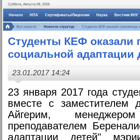
Суббота
,
Августа
08
,
2026
Начало
НПА
Сертификаты/Лицензии
Наука
Вестник КНУ
Все новости
Новости структур
Студенты КЕФ оказали гумпомощь в
Студенты КЕФ оказали 
социальной адаптации 
23.01.2017 14:24
23 января 2017 года студе
вместе с
заместителем 
Айгерим,
менеджер
преподавателем
_
Беренал
адаптации детей" мэр