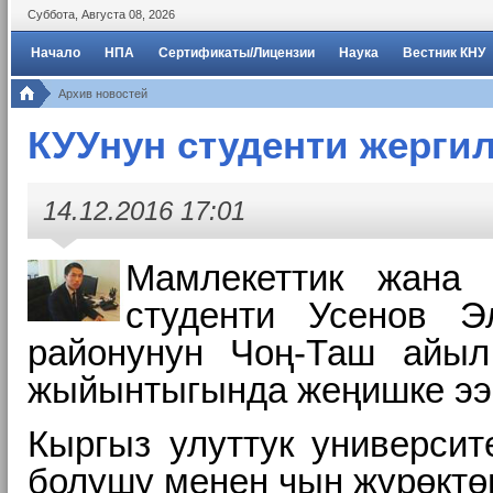
Суббота
,
Августа
08
,
2026
Начало
НПА
Сертификаты/Лицензии
Наука
Вестник КНУ
Архив новостей
КУУнун студенти жерги
14.12.2016 17:01
Мамлекеттик жана 
студенти Усенов 
районунун Чоң-Таш айы
жыйынтыгында жеңишке ээ 
Кыргыз улуттук универси
болушу менен чын жүрөктөн