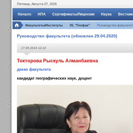
Пятница
,
Августа
07
,
2026
Начало
НПА
Сертификаты/Лицензии
Наука
Вестник
Факультеты/Институты
05_"Геофак"
Руководство факультет
Руководство факультета (обновлен 29.04.2020)
17.05.2016 12:10
Токторова Рыскуль Алманбаевна
декан факультета
кандидат географических наук, доцент