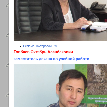
Резюме Токторовой Р.А.
Топбаев Октябрь Асанбекович
заместитель декана по учебной работе