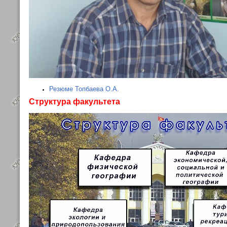
Резюме Топбаева О.А.
Структура факультета