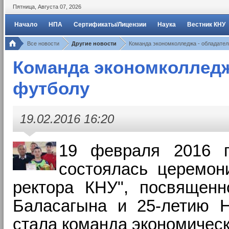
Пятница
,
Августа
07
,
2026
Начало
НПА
Сертификаты/Лицензии
Наука
Вестник КНУ
Все новости
Другие новости
Команда экономколледжа - обладател
Команда экономколледжа
футболу
19.02.2016 16:20
19 февраля 2016 
состоялась церемон
ректора КНУ", посвящен
Баласагына и 25-летию 
стала команда
экономическ