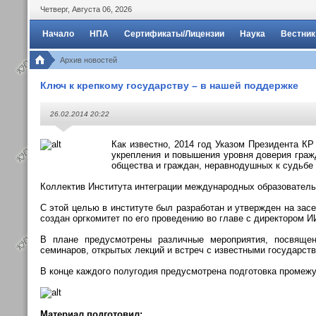
Четверг
,
Августа
06
,
2026
Начало
НПА
Сертификаты/Лицензии
Наука
Вестник
Архив новостей
Ключ к крепкому государству – в нашей поддержке
26.02.2014 20:22
Как известно, 2014 год Указом Президента К
укрепления и повышения уровня доверия гражд
общества и граждан, неравнодушных к судьбе
Коллектив Института интеграции международных образовательн
С этой целью в институте был разработан и утвержден на за
создан оргкомитет по его проведению во главе с директором
В плане предусмотрены различные мероприятия, посвященн
семинаров, открытых лекций и встреч с известными государст
В конце каждого полугодия предусмотрена подготовка промежу
Материал подготовил: