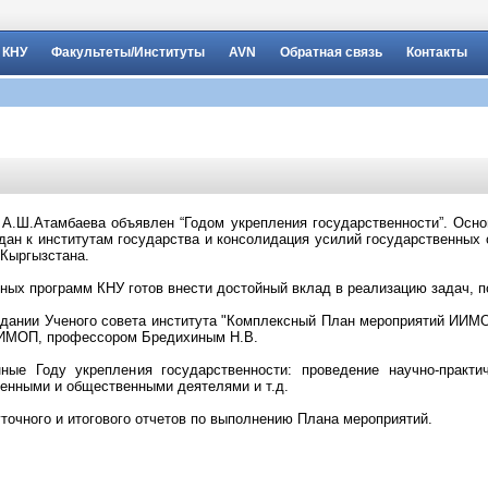
 КНУ
Факультеты/Институты
AVN
Обратная связь
Контакты
Р А.Ш.Атамбаева объявлен “Годом укрепления государственности”. Осн
ан к институтам государства и консолидация усилий государственных 
 Кыргызстана.
ых программ КНУ готов внести достойный вклад в реализацию задач, п
седании Ученого совета института "Комплексный План мероприятий ИИМО
 ИИМОП, профессором Бредихиным Н.В.
ые Году укрепления государственности: проведение научно-практич
венными и общественными деятелями и т.д.
точного и итогового отчетов по выполнению Плана мероприятий.