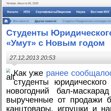
Четверг
,
Августа
06
,
2026
Начало
НПА
Сертификаты/Лицензии
Наука
Вестник КНУ
Все новости
Другие новости
Студенты Юридического колледжа по
Студенты Юридическог
«Умут» с Новым годом
27.12.2013 20:53
Как уже
ранее сообщало
студенты юридического
новогодний бал-маскар
вырученные от продажи 
канцтовары, игрушки и
на