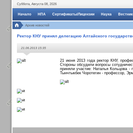
Суббота
,
Августа
08
,
2026
Начало
НПА
Сертификаты/Лицензии
Наука
Вестник
Архив новостей
Ректор КНУ принял делегацию Алтайского государств
21.06.2013 15:35
21 июня 2013 года ректор КНУ, проф
Стороны обсудили
вопросы сотудничес
приняли участие: Наталья Кольцова - 
Тынчтыкбек Чоротегин -
профессор, Эрм