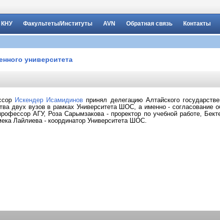
 КНУ
Факультеты/Институты
AVN
Обратная связь
Контакты
енного университета
ессор
Искендер Исамидинов
принял делегацию Алтайского государстве
тва двух вузов в рамках Университета ШОС, а именно - согласование 
профессор АГУ, Роза Сарымзакова - проректор по учебной работе, Бек
ека Лайлиева - координатор Университета ШОС.