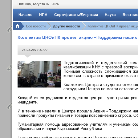
Пятница
,
Августа
07
,
2026
Начало
НПА
Сертификаты/Лицензии
Наука
Вестник
Все новости
Другие новости
Коллектив ЦНОиПК провел акци
Коллектив ЦНОиПК провел акцию «Поддержим наших 
25.01.2013 11:09
Педагогический и студенческий кол
квалификации КНУ с тревогой воспр
Понимая сложность сложившейся жи
коллегам
в стране с призывом оказа
Коллектив Центра и студенты отмечаю
сотрудники Центра не могли оставать
Каждый из сотрудников и студентов центра - уже принял реш
инциденте.
И в течение недели в Центре прошла Акция «Поддержим на
принесли продукты питания и товары повседневного спроса.
Гуманитарная помощь адресованное учителям и ученикам общ
образования и науки Кыргызской Республики.
Педагогический коллектив и студенты Центра непрерывного 