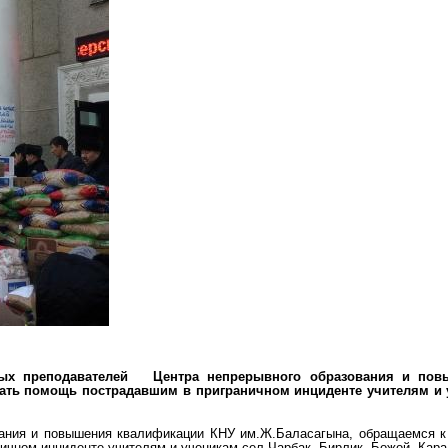
лодых преподавателей Центра непрерывного образования и пов
зать помощь
пострадавшим в приграничном инциденте учителям и 
ания и повышения квалификации КНУ им.Ж.Баласагына, обращаемся к 
чном инциденте учителям и ученикам сел Чарбак, Бирлик, Божой, Кара