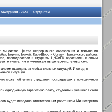
Абитуриент - 2023
Студентам
т лицеистов Центра непрерывного образования и повышения
рбак, Бирлик, Божой, Кара-Шоро и Согмент Баткенского района.
ков, преподаватели и студенты ЦНОиПК обратились к своим
денте учителям и ученикам
вышеперечисленных сел
.
огало им выходить из любых сложных ситуаций. И сегодня
ненной ситуации.
 что может облегчить страдания
пострадавших в приграничном
лили однодневную заработную плату, студенты и учащиеся сами
асов будет передано ответственным работникам Министерства
ют, что ситуация остается тревожной, каждый день на счету.