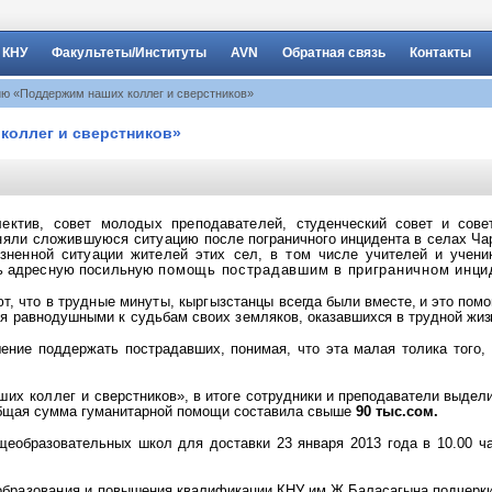
 КНУ
Факультеты/Институты
AVN
Обратная связь
Контакты
ю «Поддержим наших коллег и сверстников»
коллег и сверстников»
лектив, совет молодых преподавателей,
студенческий совет и сове
иняли сложившуюся ситуацию
после пограничного инцидента в селах Ча
зненной ситуации жителей этих сел, в том
числе учителей и учени
ть адресную посильную
помощь пострадавшим в приграничном инци
т, что в трудные минуты, кыргызстанцы
всегда были вместе, и это пом
ся равнодушными к судьбам своих земляков,
оказавшихся в трудной жиз
ение поддержать пострадавших, понимая, что эта малая толика того,
ших коллег и
сверстников», в итоге сотрудники и преподаватели выде
 Общая сумма гуманитарной помощи составила свыше
90 тыс.сом.
еобразовательных школ для доставки 23 января 2013 года в 10.00 ч
образования и
повышения квалификации КНУ им.Ж.Баласагына подчеркива