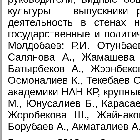
культуры – выпускники 
деятельность в стенах н
государственные и политич
Молдобаев; Р.И. Отунбае
Салянова А., Жамашева В
Батырбеков А., Жээнбеко
Осмоналиев К., Текебаев О.
академики НАН КР, крупны
М., Юнусалиев Б., Карасае
Жоробекова Ш., Жайнаков
Борубаев А., Акматалиев А.