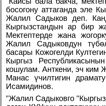
"Кайсы бала бакча, мектеп
босогону аттаганда эле К
Жалил Садыков деп. Канд
Кыргызстандын ар бир жа
Мектептерде жана жогорк
Жалил Садыковдун түбөл
басары Кожогелди Култегин
Кыргыз Республикасынын
кошулам. Анткени, эч ким 
Манас үчилтигин драмату
Исамидинов.
"Жалил Садыковго "Кыргыз 