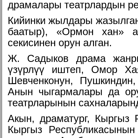
драмалары театрлардын ре
Кийинки жылдары жазылган
баатыр), «Ормон хан» 
секисинен орун алган.
Ж. Садыков драма жанры
үзүрлүү иштеп, Омор Хая
Шевченконун, Пушкиндин,
Анын чыгармалары да ору
театрларынын сахналарынд
Акын, драматург, Кыргыз 
Кыргыз Республикасынын 