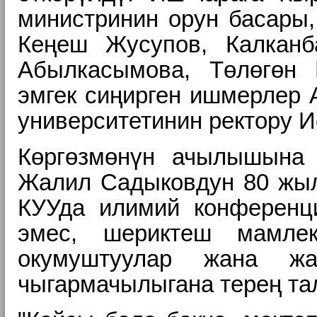
министринин орун басары,
Кеңеш Жусупов,
Калкан
Абылкасымова,
Төлөгөн
эмгек сиңирген ишмерлер 
университетинин ректору 
Көргөзмөнүн ачылышына 
Жалил Садыковдун 80 жыл
КУУда илимий конференци
эмес, шериктеш мамлеке
окумуштуулар жана ж
чыгармачылыгана терең та