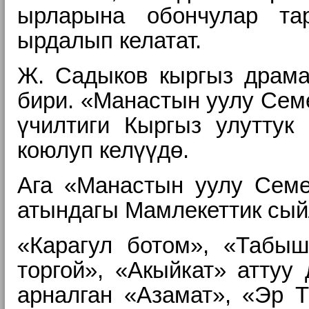
ырларына обончулар тар
ырдалып келатат.
Ж. Садыков кыргыз драма
бири. «Манастын уулу Семе
үчилтиги Кыргыз улуттук
коюлуп келүүдө.
Ага «Манастын уулу Семе
атындагы Мамлекеттик сый
«Карагул ботом», «Табыш
торгой», «Акыйкат» аттуу
арналган «Азамат», «Эр Т