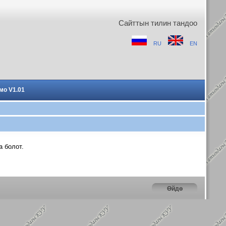
Сайттын тилин тандоо
RU
EN
мо V1.01
а болот.
Өйдө