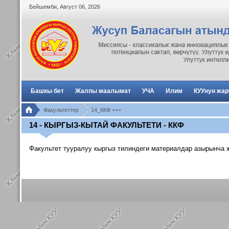
Бейшемби
,
Август
06
,
2026
Башкы бет
Жалпы маалымат
УЧА
Илим
КУУнун жа
Факультеттер
14_ККФ +++
14 - КЫРГЫЗ-КЫТАЙ ФАКУЛЬТЕТИ - ККФ
Факультет тууралуу
кыргыз тилиндеги материалдар азырынча 