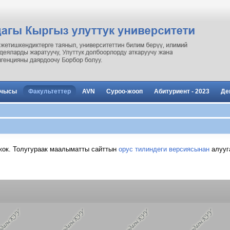
рчысы
Факультеттер
AVN
Суроо-жооп
Абитуриент - 2023
Де
жок. Толугураак маалыматты сайттын
орус тилиндеги версиясынан
алууг