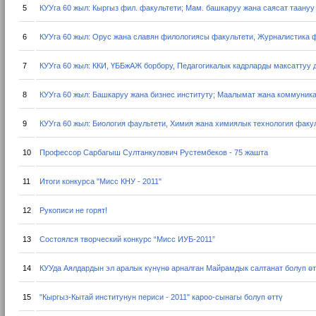
5
КУУга 60 жыл: Кыргыз фил. факультети; Мам. башкаруу жана саясат таануу
6
КУУга 60 жыл: Орус жана славян филологиясы факультети, Журналистика 
7
КУУга 60 жыл: ККИ, ҮББжАЖ борбору, Педагогикалык кадрларды максаттуу 
8
КУУга 60 жыл: Башкаруу жана бизнес институту; Маалымат жана коммуник
9
КУУга 60 жыл: Биология фаультети, Химия жана химиялык технология факул
10
Профессор Сарбагыш Султанкулович Рустембеков - 75 жашта
11
Итоги конкурса "Мисс КНУ - 2011"
12
Рукописи не горят!
13
Состоялся творческий конкурс “Мисс ИУБ-2011”
14
КУУда Аялдардын эл аралык күнүнө арналган Майрамдык салтанат болуп өт
15
"Кыргыз-Кытай институнун периси - 2011" кароо-сынагы болуп өттү