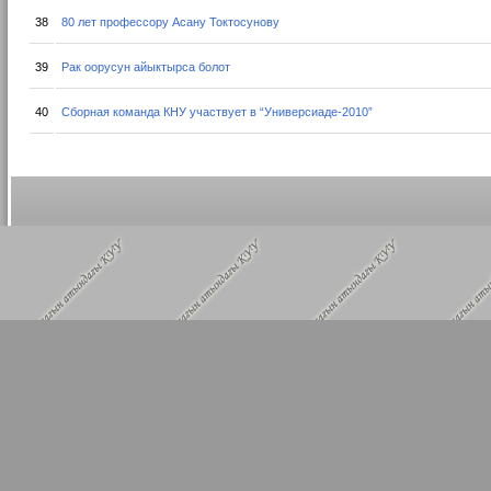
38
80 лет профессору Асану Токтосунову
39
Рак оорусун айыктырса болот
40
Сборная команда КНУ участвует в “Универсиаде-2010”