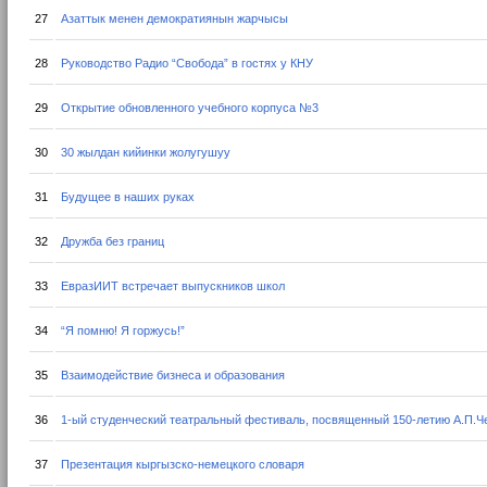
27
Азаттык менен демократиянын жарчысы
28
Руководство Радио “Свобода” в гостях у КНУ
29
Открытие обновленного учебного корпуса №3
30
30 жылдан кийинки жолугушуу
31
Будущее в наших руках
32
Дружба без границ
33
ЕвразИИТ встречает выпускников школ
34
“Я помню! Я горжусь!”
35
Взаимодействие бизнеса и образования
36
1-ый студенческий театральный фестиваль, посвященный 150-летию А.П.Ч
37
Презентация кыргызско-немецкого словаря