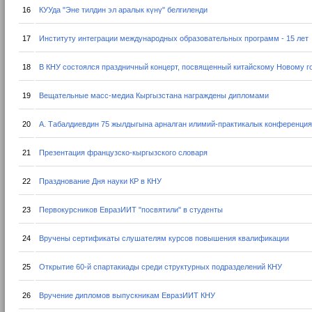
16
КУУда "Эне тилдин эл аралык күнү" белгиленди
17
Институту интеграции международных образовательных программ - 15 лет
18
В КНУ состоялся праздничный концерт, посвященный китайскому Новому г
19
Вещательные масс-медиа Кыргызстана награждены дипломами
20
А. Табалдиевдин 75 жылдыгына арналган илимий-практикалык конференция
21
Презентация французско-кыргызского словаря
22
Празднование Дня науки КР в КНУ
23
Первокурсников ЕвразИИТ "посвятили" в студенты
24
Вручены сертификаты слушателям курсов повышения квалификации
25
Открытие 60-й спартакиады среди структурных подразделений КНУ
26
Вручение дипломов выпускникам ЕвразИИТ КНУ