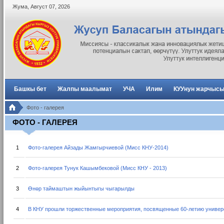
Жума
,
Август
07
,
2026
Башкы бет
Жалпы маалымат
УЧА
Илим
КУУнун жарчыс
Фото - галерея
ФОТО - ГАЛЕРЕЯ
1
Фото-галерея Айзады Жамгырчиевой (Мисс КНУ-2014)
2
Фото-галерея Тунук Кашымбековой (Мисс КНУ - 2013)
3
Өнөр таймаштын жыйынтыгы чыгарылды
4
В КНУ прошли торжественные мероприятия, посвященные 60-летию универ