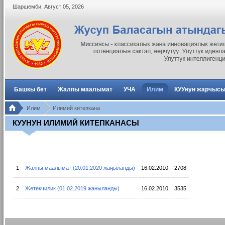
Шаршемби
,
Август
05
,
2026
Башкы бет
Жалпы маалымат
УЧА
Илим
КУУнун жарчыс
Илим
Илимий китепкана
КУУНУН ИЛИМИЙ КИТЕПКАНАСЫ
1
Жалпы маалымат (20.01.2020 жаңыланды)
16.02.2010
2708
2
Жетекчилик (01.02.2019 жаныланды)
16.02.2010
3535