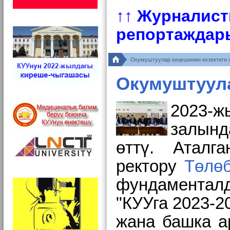
↑↑ Журналист
репортаждар
Окумуштуулар кеңешинин кезектеги 
Окумуштуула
2023-ж
залынд
өттү. Аталг
ректору
Төлө
фундаментал
"КУУга 2023-2
жана башка а