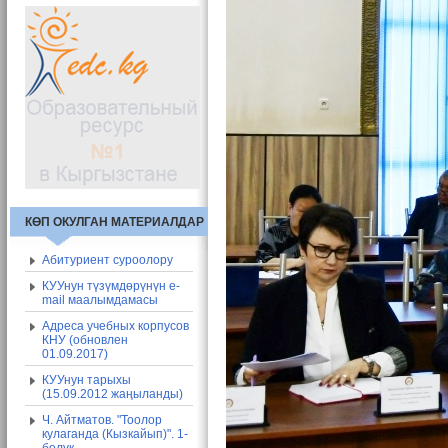
КӨП ОКУЛГАН МАТЕРИАЛДАР
Абитуриент суроолору
КУУнун түзүмдөрүнүн e-
mail маалымдамасы
Адреса учебных корпусов
КНУ (обновлен
01.09.2017)
КУУнун тарыхы
(15.09.2012 жаңыланды)
Ч. Айтматов. "Тоолор
кулаганда (Кызкайып)". 1-