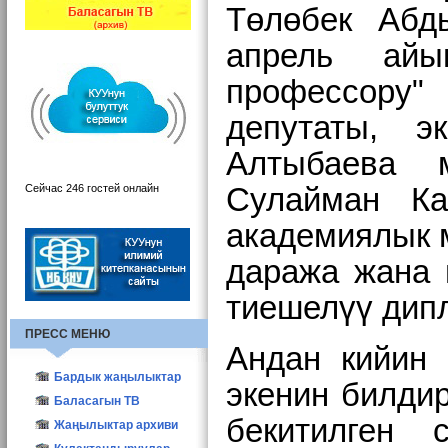
Төлөбек Абд
апрель айы
профессору
депутаты, э
Алтыбаева м
Сейчас 246 гостей онлайн
Сулайман Ка
академиялык 
даража жана 
тиешелүү дип
ПРЕСС МЕНЮ
Андан кийин 
Бардык жаңылыктар
экенин билдир
КУУнун жаңылыктары
Баласагын ТВ
бекитилген 
Түзүм жаңылыктары
Жаңылыктар архиви