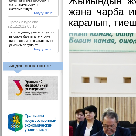
Жыйындын жүр
болуп,окуганга оор болуп
жатат.Үшуп,оору п
жана чарба и
жатабыз.Ушул ...
Толугу менен...
каралып, тие
Юрфак 2 курс спо
22.12.2022 03:10
Те кто сдали деньги получают
высокие баллы а те кто не
сдал деньги но старательно
учились получают ...
Толугу менен...
БИЗДИН ӨНӨКТӨШТӨР