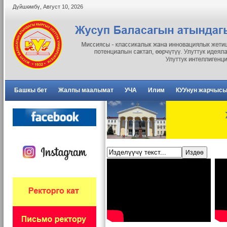
Дүйшөмбү
,
Август
10
,
2026
Башкы бет
Жалпы маалымат
УЧА
Илим
КУУнун жарчыс