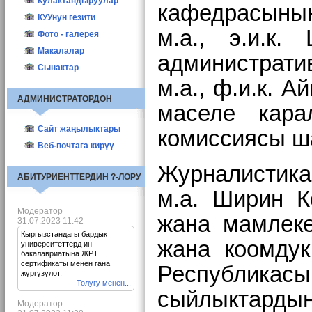
Башка жаңылыктар
Кулактандыруулар
каф
Маанилүү
КУУнун гезити
м.а., э.и.к
Декан шайлоо-2011
2010
Фото - галерея
Декан шайлоо--2017
2011
Макалалар
админист
2012
Окутуучулар
Сынактар
м.а., ф.и.к. 
2023
Студенттер
АДМИНИСТРАТОРДОН
ППС Истфака
маселе кара
Ч.Айтматов
Сайт жаңылыктары
комиссиясы ш
Памятники
Веб-почтага кирүү
Журналистика
АБИТУРИЕНТТЕРДИН ?-ЛОРУ
м.а. Ширин К
Модератор
жана мамлеке
31.07.2023 11:42
Кыргызстандагы бардык
жана коомду
университеттерд ин
бакалавриатына ЖРТ
сертификаты менен гана
Республикас
жүргүзүлөт.
Толугу менен...
сыйлыктарды
Модератор