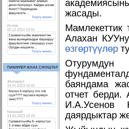
академиясын
боюнча маалымат алайын
деген болчумун. Кайдан алсам
болот? Переводчик
жасады.
факультети ...
Толугу менен...
Мамлекеттик 
Ислам
05.12.2022 15:02
Алахан КУУну
Саламатсызбы мамлекеттик
жана муниципалдык башкаруу
факультетине тапшыруу үчүн
өзгөртүүлөр
ту
Ортдан кошумча ...
Толугу менен...
Отурумдун 
ПИКИРЛЕР ЖАНА СУНУШТАР
фундаменталд
баяндама жас
Жыпаркул
24.01.2023 10:32
Кнунун 6 корпусу ото эле
отчет берди.
суук???? окуганга мумкун
эмес????
И.А.Усенов 
Толугу менен...
Канышай
даярдыктар ж
24.01.2023 10:28
Саламатсызбы.6- корпустун
1-этажы абдан суук