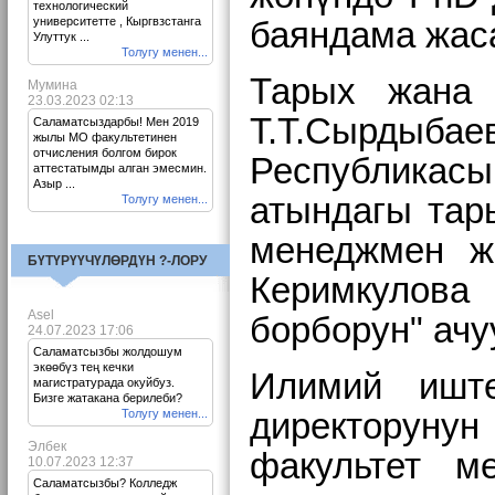
технологический
университетте , Кыргвзстанга
баяндама жас
Улуттук ...
Толугу менен...
Тарых жана 
Мумина
23.03.2023 02:13
Т.Т.Сырдыба
Саламатсыздарбы! Мен 2019
жылы МО факультетинен
отчисления болгом бирок
Республикасы
аттестатымды алган эмесмин.
Азыр ...
атындагы тар
Толугу менен...
менеджмен жа
БҮТҮРҮҮЧҮЛӨРДҮН ?-ЛОРУ
Керимкулова 
Asel
борборун" ачу
24.07.2023 17:06
Саламатсызбы жолдошум
экөөбүз тең кечки
Илимий иште
магистратурада окуйбуз.
Бизге жатакана берилеби?
Толугу менен...
директоруну
Элбек
факультет м
10.07.2023 12:37
Саламатсызбы? Колледж