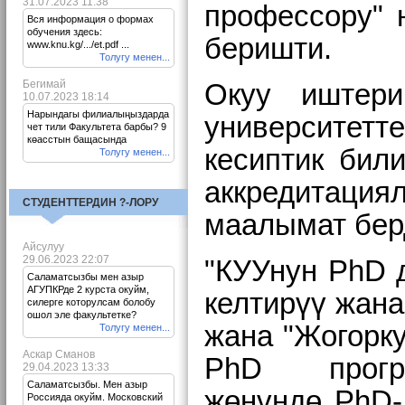
31.07.2023 11:38
профессору" 
Вся информация о формах
обучения здесь:
беришти.
www.knu.kg/.../et.pdf ...
Толугу менен...
Бегимай
Окуу иштер
10.07.2023 18:14
Нарындагы филиалыңыздарда
университет
чет тили Факультета барбы? 9
көасстын бащасында
кесиптик бил
Толугу менен...
аккредитаци
СТУДЕНТТЕРДИН ?-ЛОРУ
маалымат бер
Айсулуу
29.06.2023 22:07
"КУУнун PhD д
Саламатсызбы мен азыр
АГУПКРде 2 курста окуйм,
келтирүү жана
силерге которулсам болобу
ошол эле факультетке?
жана "Жогорку
Толугу менен...
Аскар Сманов
PhD прогр
29.04.2023 13:33
Саламатсызбы. Мен азыр
жөнүндө PhD-
Россияда окуйм. Московский