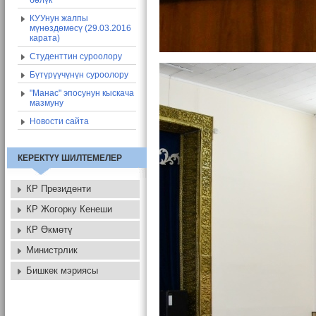
бөлүк
КУУнун жалпы
мүнөздөмөсү (29.03.2016
карата)
Студенттин суроолору
Бүтүрүүчүнүн суроолору
"Манас" эпосунун кыскача
мазмуну
Новости сайта
КЕРЕКТҮҮ ШИЛТЕМЕЛЕР
КР Президенти
КР Жогорку Кенеши
КР Өкмөтү
Министрлик
Бишкек мэриясы