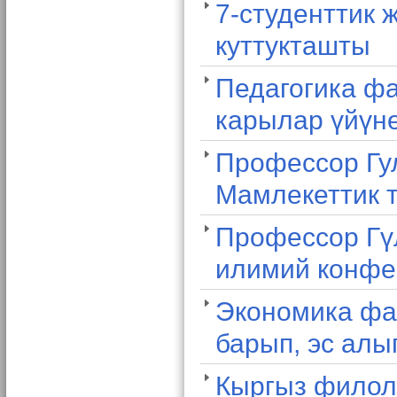
7-студенттик 
куттукташты
Педагогика фа
карылар үйүн
Профессор Гу
Мамлекеттик т
Профессор Гү
илимий конфе
Экономика фа
барып, эс алы
Кыргыз филол