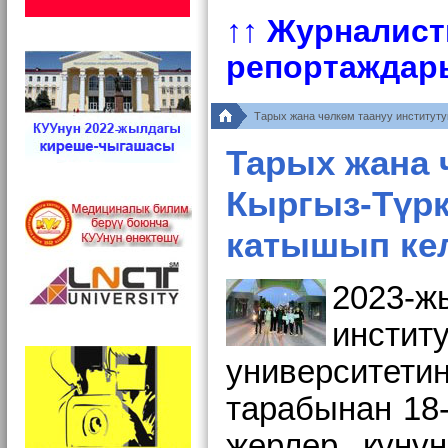
↑↑ Журналист
репортаждар
Тарых жана чөлкөм таануу институт
Тарых жана 
Кыргыз-Түрк
катышып ке
2023-
инсти
университет
тарабынан
18
жерлер күнү