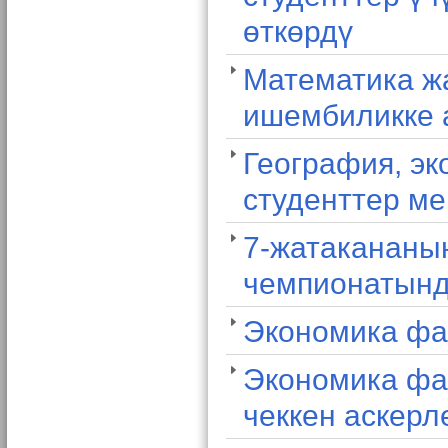
өткөрдү
Математика ж
ишембиликке 
География, эк
студенттер ме
7-жатакананы
чемпионатынд
Экономика фа
Экономика фа
чеккен аскерл