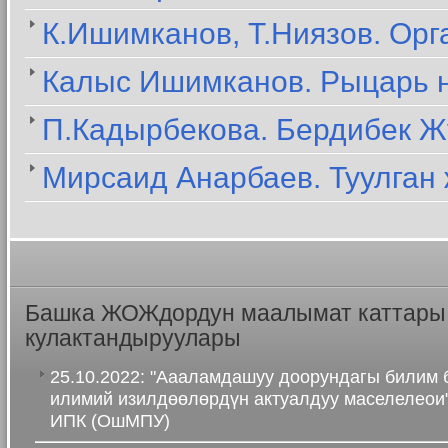
К.Ишимканов, Т.Ниязов. Орг
Калыс Ишимканов. Рыцарь 
П.Кадырбекова. Бердибек Ж
Мирсаид Анарбаев. Туулган 
Башка ЖОЖдордун маалымат каттары
кулактандыруулары
25.10.2022: "Аааламдашуу доорундагы билим 
илимий изилдөөлөрдүн актуалдуу маселелеои"
ИПК (ОшМПУ)