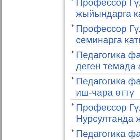
Профессор Гү
жыйындарга 
Профессор Гү
семинарга ка
Педагогика фа
деген темада 
Педагогика фа
иш-чара өттү
Профессор Гү
Нурсултанда 
Педагогика фа