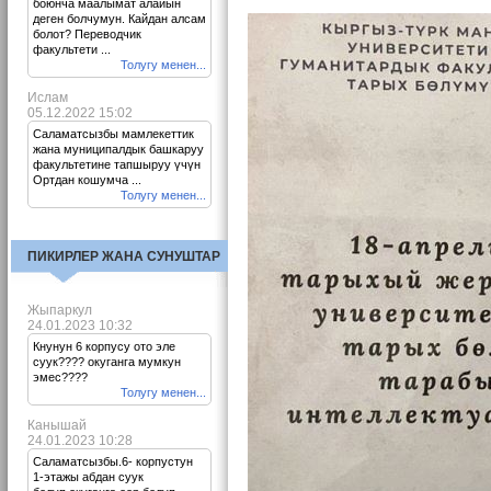
боюнча маалымат алайын
деген болчумун. Кайдан алсам
болот? Переводчик
факультети ...
Толугу менен...
Ислам
05.12.2022 15:02
Саламатсызбы мамлекеттик
жана муниципалдык башкаруу
факультетине тапшыруу үчүн
Ортдан кошумча ...
Толугу менен...
ПИКИРЛЕР ЖАНА СУНУШТАР
Жыпаркул
24.01.2023 10:32
Кнунун 6 корпусу ото эле
суук???? окуганга мумкун
эмес????
Толугу менен...
Канышай
24.01.2023 10:28
Саламатсызбы.6- корпустун
1-этажы абдан суук