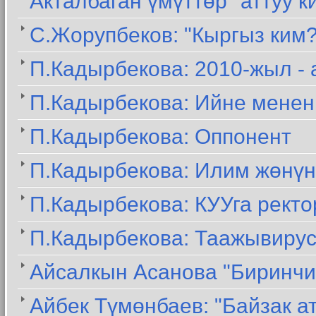
Акталбаган үмүттөр" аттуу 
С.Жорупбеков: "Кыргыз ким
П.Кадырбекова: 2010-жыл - 
П.Кадырбекова: Ийне менен
П.Кадырбекова: Оппонент
П.Кадырбекова: Илим жөнүн
П.Кадырбекова: КУУга ректо
П.Кадырбекова: Таажывирус
Айсалкын Асанова "Биринчи
Айбек Түмөнбаев: "Байзак ат