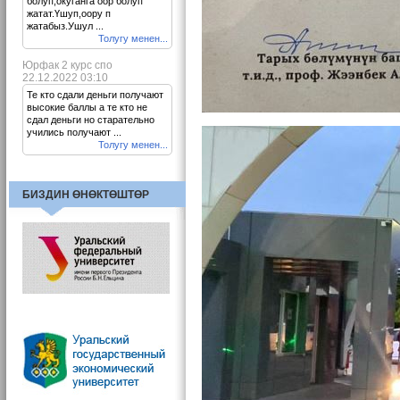
болуп,окуганга оор болуп
жатат.Үшуп,оору п
жатабыз.Ушул ...
Толугу менен...
Юрфак 2 курс спо
22.12.2022 03:10
Те кто сдали деньги получают
высокие баллы а те кто не
сдал деньги но старательно
учились получают ...
Толугу менен...
БИЗДИН ӨНӨКТӨШТӨР