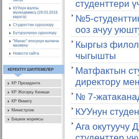
бөлүк
студенттери ү
КУУнун жалпы
мүнөздөмөсү (29.03.2016
№5-студенттик
карата)
Студенттин суроолору
ооз ачуу уюшт
Бүтүрүүчүнүн суроолору
"Манас" эпосунун кыскача
Кыргыз филол
мазмуну
чыгышты
Новости сайта
Матфактын сту
КЕРЕКТҮҮ ШИЛТЕМЕЛЕР
директору ме
КР Президенти
КР Жогорку Кенеши
№ 7-жатакана
КР Өкмөтү
КУУнун студен
Министрлик
Бишкек мэриясы
Ага окутуучу 
студенттер үч