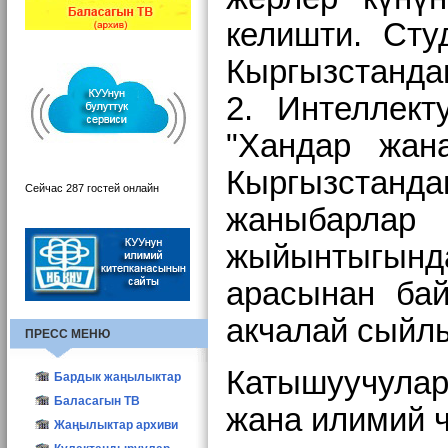
келишти. Ст
Кыргызстанда
2.
Интеллект
"
Хандар жан
Кыргызстанда
Сейчас 287 гостей онлайн
жаныбарлар 
жыйынтыгын
арасынан
ба
акчалай сыйл
ПРЕСС МЕНЮ
Катышуучулар
Бардык жаңылыктар
КУУнун жаңылыктары
Баласагын ТВ
жана илимий 
Түзүм жаңылыктары
Жаңылыктар архиви