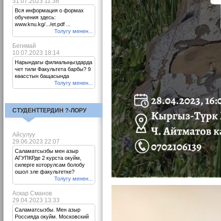
31.07.2023 11:38
Вся информация о формах
обучения здесь:
www.knu.kg/.../et.pdf ...
Толугу менен...
Бегимай
10.07.2023 18:14
Нарындагы филиалыңыздарда
чет тили Факультета барбы? 9
көасстын бащасында
Толугу менен...
СТУДЕНТТЕРДИН ?-ЛОРУ
Айсулуу
29.06.2023 22:07
Саламатсызбы мен азыр
АГУПКРде 2 курста окуйм,
силерге которулсам болобу
ошол эле факультетке?
Толугу менен...
Аскар Сманов
29.04.2023 13:33
Саламатсызбы. Мен азыр
Россияда окуйм. Московский