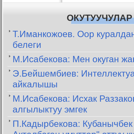
ОКУТУУЧУЛАР
Т.Иманкожоев. Оор куралдан
белеги
М.Исабекова: Мен окуган жа
Э.Бейшембиев: Интеллектуал
айкалышы
М.Исабекова: Исхак Раззако
алгылыктуу эмгек
П.Кадырбекова: Кубанычбек 