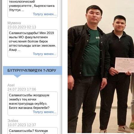
технологический
университетте , Кыргвзстанга
Улуттук ...
Толугу менен...
Мумина
23.03.2023 02:13
Саламатсыздарбы! Мен 2019
жылы МО факультетинен
отчисления болгом бирок
аттестатымды алган эмесмин.
Азыр ...
Толугу менен...
БҮТҮРҮҮЧҮЛӨРДҮН ?-ЛОРУ
Asel
24.07.2023 17:06
Саламатсызбы жолдошум
экөөбүз тең кечки
магистратурада окуйбуз.
Бизге жатакана берилеби?
Толугу менен...
Элбек
10.07.2023 12:37
Саламатсызбы? Колледж