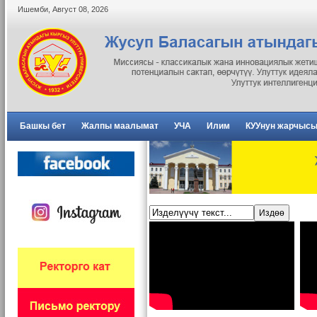
Ишемби
,
Август
08
,
2026
Башкы бет
Жалпы маалымат
УЧА
Илим
КУУнун жарчыс