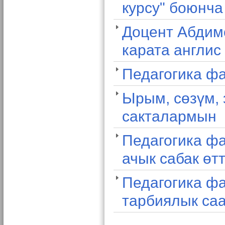
курсу" боюнча
Доцент Абдим
карата англис
Педагогика ф
Ырым, сөзүм, 
сакталармын
Педагогика фа
ачык сабак өт
Педагогика фа
тарбиялык саа