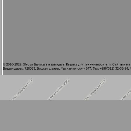
©
2010-2022. Жусуп Баласагын атындагы Кыргыз улуттук университети. Сайттын мат
Биздин дарек: 720033, Бишкек шаары, Фрунзе көчөсү - 547. Тел: +996(312) 32-33-94, Ф