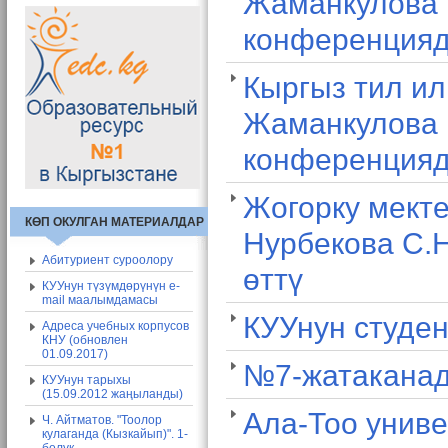
Жаманкулова 
конференцияд
Кыргыз тил и
Жаманкулова 
конференцияд
Жогорку мекте
КӨП ОКУЛГАН МАТЕРИАЛДАР
Нурбекова С.Н
Абитуриент суроолору
өттү
КУУнун түзүмдөрүнүн e-
mail маалымдамасы
КУУнун студен
Адреса учебных корпусов
КНУ (обновлен
01.09.2017)
№7-жатаканад
КУУнун тарыхы
(15.09.2012 жаңыланды)
Ала-Тоо унив
Ч. Айтматов. "Тоолор
кулаганда (Кызкайып)". 1-