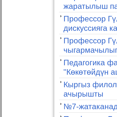
жаратылыш па
Профессор Гү
дискуссияга 
Профессор Гү
чыгармачылыг
Педагогика фа
"Көкөтөйдүн а
Кыргыз филол
ачырышты
№7-жатаканад