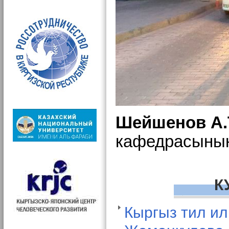
Шейшенов А.
кафедрасыны
К
Кыргыз тил и