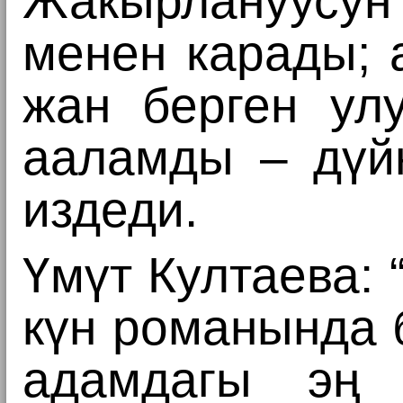
Жакырлануус
менен
карады; 
жан берген ул
ааламды – дүйн
издеди.
Үмүт Култаева:
күн романында 
адамдагы эң 