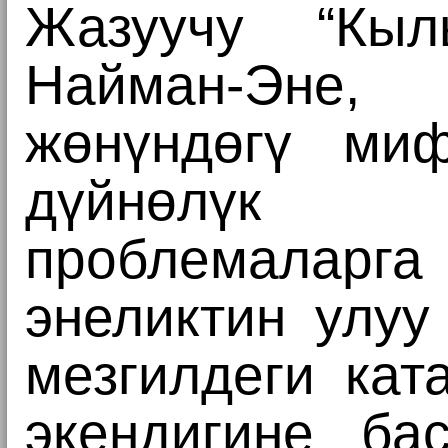
Жазуучу “Кыл
Найман-Эне,
жөнүндөгү ми
дүйнөлүк м
проблемаларг
энеликтин улуу
мезгилдеги кат
экендигине ба