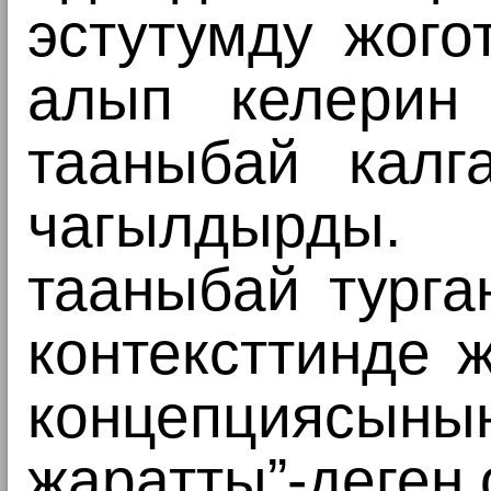
эстутумду жого
алып келерин
тааныбай калг
чагылдырды.
тааныбай турга
контексттинде 
концепциясыны
жаратты”-деген 