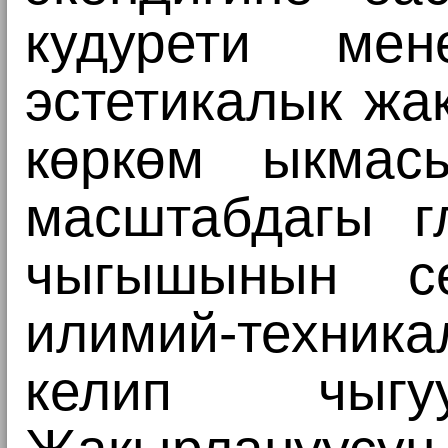
кудурети мен
эстетикалык жа
көркөм ыкмас
масштабдагы г
чыгышынын се
илимий-техник
келип чы