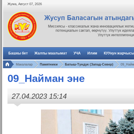
Жума
,
Август
07
,
2026
Башкы бет
Жалпы маалымат
УЧА
Илим
КУУнун жарчыс
Макалалар
Памятники
Батыш-Тундук (Запад-Север)
09_Найм
09_Найман эне
27.04.2023 15:14