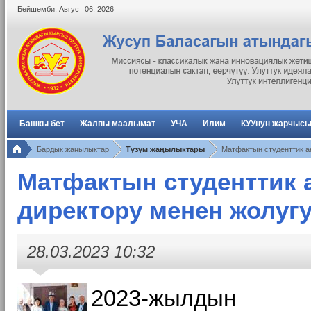
Бейшемби
,
Август
06
,
2026
Башкы бет
Жалпы маалымат
УЧА
Илим
КУУнун жарчыс
Бардык жаңылыктар
Түзүм жаңылыктары
Матфактын студенттик а
Матфактын студенттик 
директору менен жолуг
28.03.2023 10:32
2023-жылдын