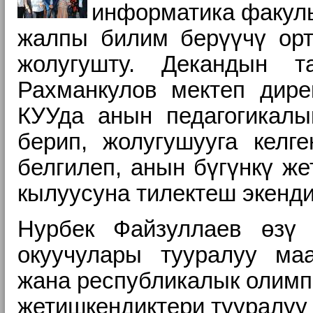
информатика
факул
жалпы билим
берүүчү ор
жолугушту.
Декандын т
Рахманкулов
мектеп дире
КУУда анын
педагогикал
берип,
жолугушууга келг
белгилеп, анын бүгүнкү ж
кылуусуна тилектеш экенди
Нурбек
Файзуллаев өзү
окуучулары тууралуу м
жана
республикалык олим
жетишкендиктери тууралуу 