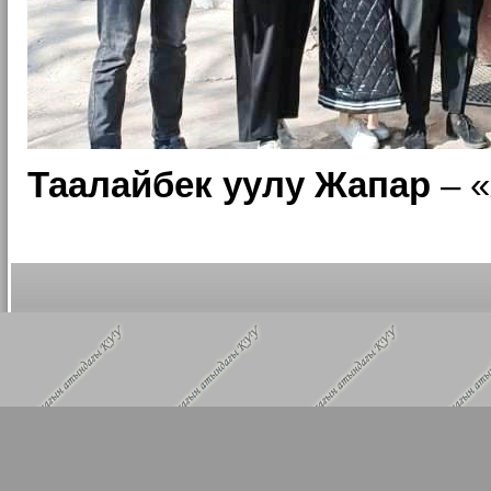
Таалайбек уулу Жапар
– «