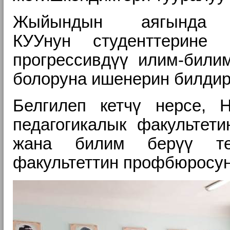
Жыйындын аягында 
КУУнун
студенттерине
прогрессивдүү илим-били
болоруна ишенерин билдир
Белгилеп кетчү нерсе,
педагогикалык факультет
жана билим берүү те
факультеттин профбюросун