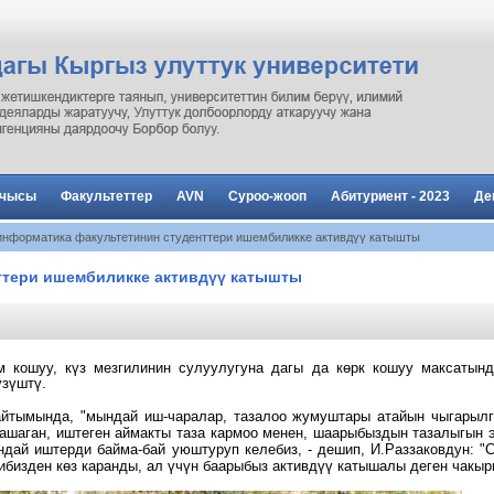
рчысы
Факультеттер
AVN
Суроо-жооп
Абитуриент - 2023
Де
информатика факультетинин студенттери ишембиликке активдүү катышты
ттери ишембиликке активдүү катышты
 кошуу, күз мезгилинин сулуулугуна дагы да көрк кошуу максатынд
үзүштү.
айтымында, "мындай иш-чаралар, тазалоо жумуштары атайын чыгарылга
жашаган, иштеген аймакты таза кармоо менен, шаарыбыздын тазалыгын э
ндай иштерди байма-бай уюштуруп келебиз, - дешип, И.Раззаковдун: "Се
рибизден көз каранды, ал үчүн баарыбыз активдүү катышалы деген чак