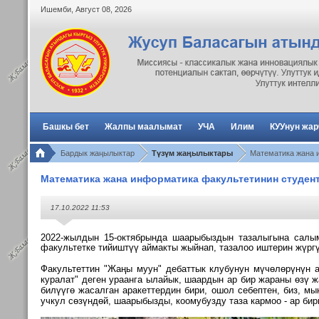
Ишемби
,
Август
08
,
2026
Башкы бет
Жалпы маалымат
УЧА
Илим
КУУнун жа
Бардык жаңылыктар
Түзүм жаңылыктары
Математика жана 
Математика жана информатика факультетинин студен
17.10.2022 11:53
2022-жылдын 15-октябрында шаарыбыздын тазалыгына салым
факультетке тийиштүү аймакты жыйнап, тазалоо иштерин жүрг
Факультеттин "Жаңы муун" дебаттык клубунун мүчөлөрүнүн 
куралат" деген ураанга ылайык, шаардын ар бир жараны өзү 
билүүгө жасалган аракеттердин бири, ошол себептен, биз, мы
учкул сөзүндөй, шаарыбызды, коомубузду таза кармоо - ар би