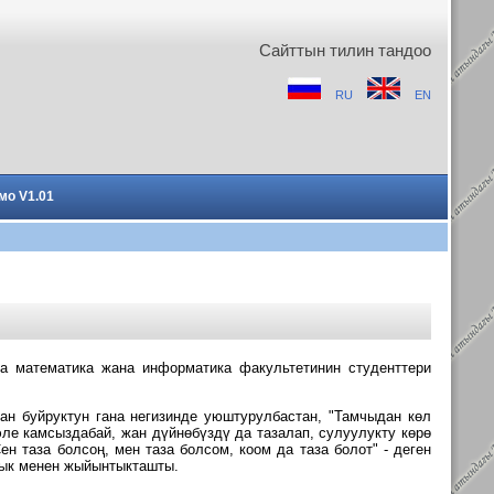
Сайттын тилин тандоо
RU
EN
мо V1.01
а математика жана информатика факультетинин студенттери
н буйруктун гана негизинде уюштурулбастан, "Тамчыдан көл
ле камсыздабай, жан дүйнөбүздү да тазалап, сулуулукту көрө
н таза болсоң, мен таза болсом, коом да таза болот" - деген
ырык менен жыйынтыкташты.