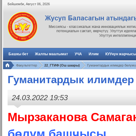
Бейшемби
,
Август
06
,
2026
Башкы бет
Жалпы маалымат
УЧА
Илим
КУУнун жарчыс
Факультеттер
22_ГТИФ (Ош шаары)
Гуманитардык илимдер бөлүмү
Гуманитардык илимдер
24.03.2022 19:53
Мырзаканова Самага
бөлүм башчысы