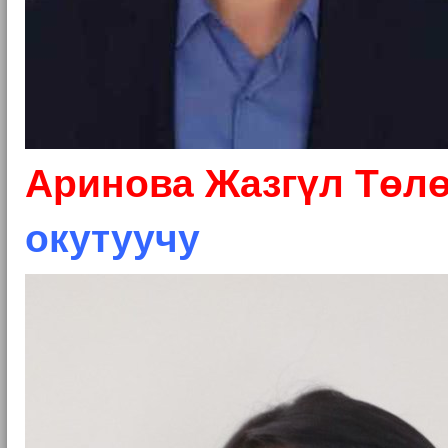
Аринова Жазгүл Төл
окутуучу