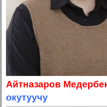
Айтназаров Медербе
окутуучу