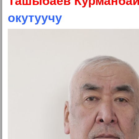
Ташыбаев Курманба
окутуучу