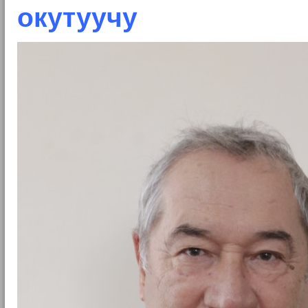
окутуучу