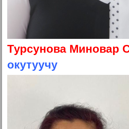
Турсунова Миновар 
окутуучу