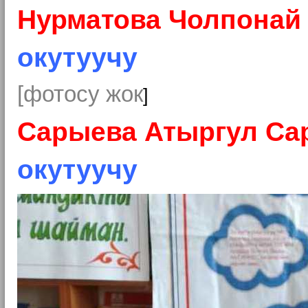
Нурматова Чолпонай
окутуучу
[фотосу жок
]
Сарыева Атыргул Са
окутуучу