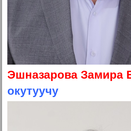
Эшназарова Замира 
окутуучу