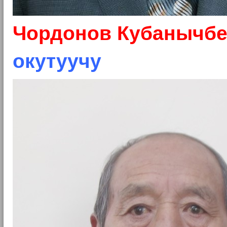
Чордонов Кубанычбе
окутуучу