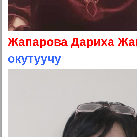
Жапарова Дариха Жа
окутуучу