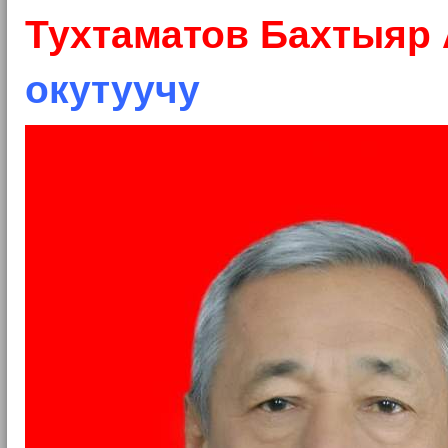
Тухтаматов Бахтыяр
окутуучу