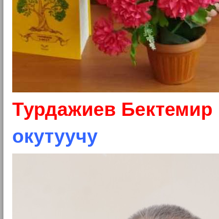
Турдажиев Бектемир
окутуучу