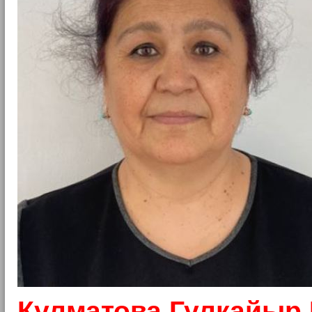
Кулматова Гулкайыр