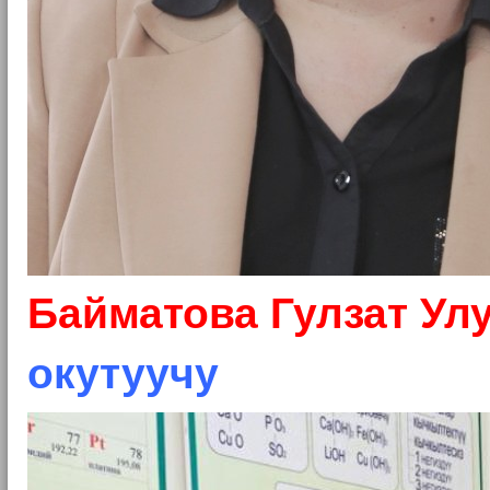
Байматова Гулзат Ул
окутуучу