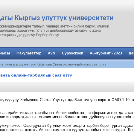
рчысы
Факультеттер
AVN
Суроо-жооп
Абитуриент - 2023
Де
тетинин ага окутуучусу Кабылова Света онлайн-тарбиялык саат өттү
вета онлайн-тарбиялык саат өттү
окутуучусу Кабылова
Света
Улуттук адабият күнүнө карата
ФМО-1-19 т
ана адабиятчылар тарабынан
белгиленбестен, информатиктер да ата
ине информатиканын «тили» менен баланын жан
дүйнөсүнөн түнөк таба
үмкүн эмес. Ошондуктан бүгүнкү коом аларга
тарбия бере турган адис
технологияны жакшы билген компетенттүүлүк талабын коюп отурат. К