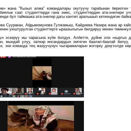
ем» жана "Кызыл алма"
командалары окутуучу тарабынан берилген
рбиялык саат студенттерди гана эмес, студенттердин ата-энелери
үч
генде бул таймашка
ата-энелер дагы кантип аралышып кеткендигин байк
ева
Сууракан, Абдымомунова Гулжамыш, Кайдиева Назира жана ар ка
менен уюштурулган
студенттерге ыраазылыгын билдирүү менен төмөнкүл
дун эскерүү иш
чарасына күбө болдук. Албетте, дүйнө эли «кыргыз 
тан, мындай улуу, залкар инсандардын эмгегин
баалап-баалай билүү
чи, эки
команда тең жазуучунун чыгарамаларын жогорку деңгээлде кө