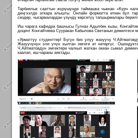
Тарбиялык сааттын
жүрүшүндө таймашка чыккан
«Курч кал
деңгээлде аткара алышты. Онлайн форматта
өткөн бул та
сөздөр,
чыгармалардан үзүндү көрсөтүү тапшырмалары берил
Иш чарага кафедра башчысы Гулназ Адылбек кызы, Конгайти
доцент
Конгайтиева Сууракан Кабылова Светанын демилгеси 
«Урматтуу студенттер! Бүгүн биз улуу жазуучу Ч.Айтматов
Жазуучунун эли үчүн кылган
эмгеги ат көтөргүс. Ошондук
Ч.Айтматовдун эмгектери чалкып жаткан океан сымал демек
каалап, иш-чараны
аяктады.