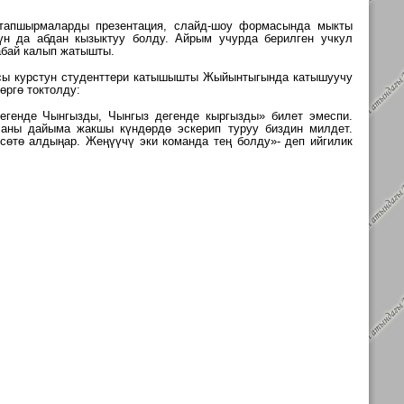
 тапшырмаларды презентация,
слайд-шоу формасында мыкты
үн да абдан кызыктуу болду. Айрым учурда берилген учкул
абай калып жатышты.
йсы
курстун студенттери катышышты Жыйынтыгында катышуучу
өргө токтолду:
дегенде Чынгызды,
Чынгыз дегенде кыргызды» билет эмеспи.
, аны дайыма жакшы күндөрдө эскерип туруу биздин
милдет.
рсөтө
алдыңар. Жеңүүчү эки команда тең болду»- деп ийгилик