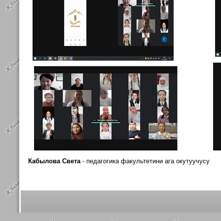
Кабылова Света
- педагогика факультетини
ага окутуучусу