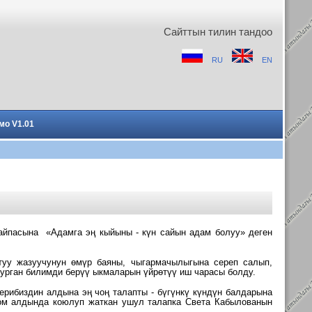
Сайттын тилин тандоо
RU
EN
мо V1.01
айпасына «Адамга эң кыйыны - күн сайын
адам болуу» деген
ктуу жазуучунун өмүр баяны,
чыгармачылыгына сереп салып,
 турган билимди берүү ыкмаларын үйрөтүү иш чарасы
болду.
терибиздин алдына эң чоң талапты - бүгүнкү күндүн
балдарына
оом
алдында коюлуп жаткан ушул талапка Света Кабылованын