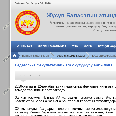
Бейшемби
,
Август
06
,
2026
Башкы бет
Жалпы маалымат
УЧА
Илим
КУУнун жа
Бардык жаңылыктар
Түзүм жаңылыктары
Педагогика факуль
Педагогика факультетинин ага окутуучусу Кабылова С
12.12.2020 20:34
2020-жылдын 12-декабрь күнү п
едагогика
факультетинин
ага 
темада тарбиялык саат
өткөрдү.
Залкар жазуучу Чынгыз
Айтматовдун чыгармачылыгы бир г
келечектеги бала-бакча жана башталгыч
класстын мугалимдер
ХХI-кылымдын балдарын телефон,
компьютерсиз элестетүү м
татыктуу билим бере ала турган, ар тараптан өнүккөн, Айти
өткөргөн
тарбиялык сааты толугу менен жооп бере алат.