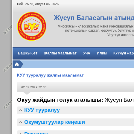
Бейшемби
,
Август
06
,
2026
Башкы бет
Жалпы маалымат
УЧА
Илим
КУУнун жа
КУУ тууралуу жалпы маалымат
02.02.2019 12:00
Окуу жайдын толук аталышы:
Жусуп Бал
КУУ тууралуу
Окумуштуулар кеңеши