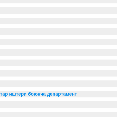
тар иштери боюнча департамент