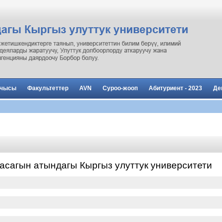
рчысы
Факультеттер
AVN
Суроо-жооп
Абитуриент - 2023
Де
асагын атындагы Кыргыз улуттук университети