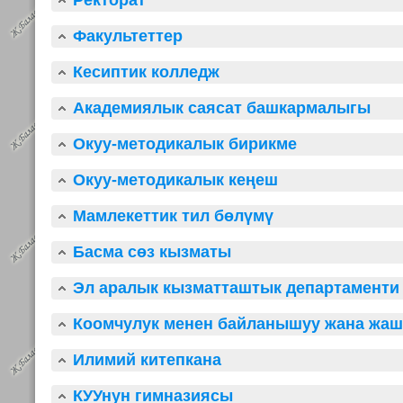
Ректорат
Факультеттер
Кесиптик колледж
Академиялык саясат башкармалыгы
Окуу-методикалык бирикме
Окуу-методикалык кеңеш
Мамлекеттик тил бөлүмү
Басма сөз кызматы
Эл аралык кызматташтык департаменти
Коомчулук менен байланышуу жана жаш
Илимий китепкана
КУУнун гимназиясы