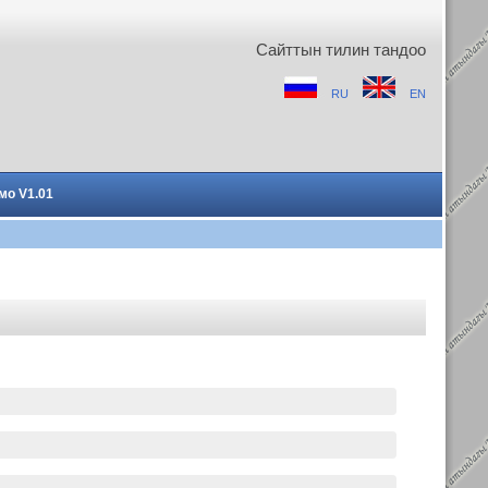
Сайттын тилин тандоо
RU
EN
мо V1.01