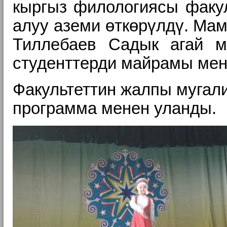
кыргыз филологиясы факул
алуу аземи өткөрүлдү. Мам
Тиллебаев Садык агай м
студенттерди майрамы мен
Факультеттин жалпы муга
программа менен уланды.