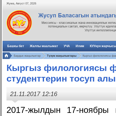
Жума
,
Август
07
,
2026
Башкы бет
Жалпы маалымат
УЧА
Илим
КУУнун жарчыс
Бардык жаңылыктар
Түзүм жаңылыктары
Кыргыз филологиясы фак
Кыргыз филологиясы фа
студенттерин тосуп ал
21.11.2017 12:16
2017-жылдын 17-ноябры 