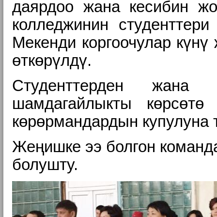
даярдоо жана кесибин жо
колледжинин студенттери
Мекенди коргоочулар күнү
өткөрүлдү.
Студенттерден жана о
шамдагайлыкты көрсөтө
көрөрмандардын купулуна 
Жеңишке ээ болгон команд
болушту.