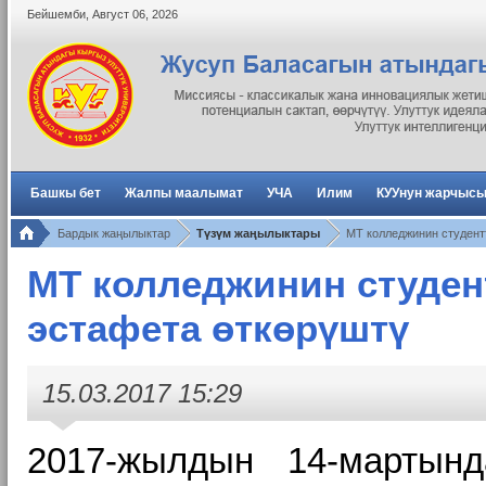
Бейшемби
,
Август
06
,
2026
Башкы бет
Жалпы маалымат
УЧА
Илим
КУУнун жарчыс
Бардык жаңылыктар
Түзүм жаңылыктары
МТ колледжинин студент
МТ колледжинин студен
эстафета өткөрүштү
15.03.2017 15:29
2017-жылдын 14-мартынд