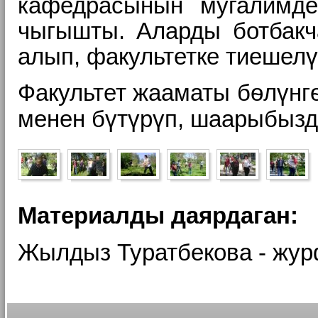
кафедрасынын мугалимде
чыгышты. Аларды ботбакч
алып, факультетке тиешелү
Факультет жааматы бѳлүнг
менен бүтүрүп, шаарыбызд
Материалды даярдаган:
Жылдыз Туратбекова - жур