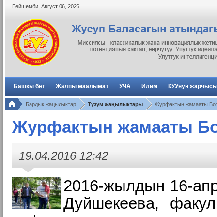
Бейшемби
,
Август
06
,
2026
Башкы бет
Жалпы маалымат
УЧА
Илим
КУУнун жарчыс
Бардык жаңылыктар
Түзүм жаңылыктары
Журфактын жамааты Бот
Журфактын жамааты Бо
19.04.2016 12:42
2016-жылдын 16-апр
Дуйшекеева, факул