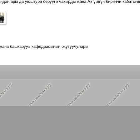
ндан ары да уюштура берүүгө чакырды жана Ак үйдүн
биринчи кабатын
жана башкаруу» кафедрасынын окутуучулары