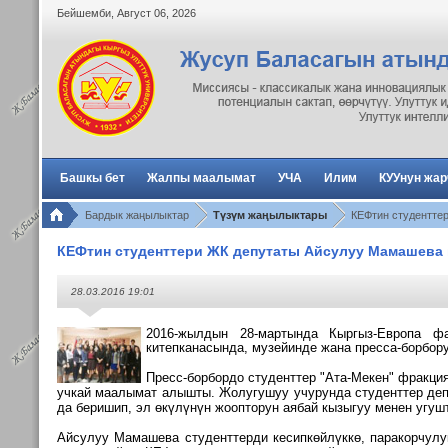
Бейшемби
,
Август
06
,
2026
Башкы бет
Жалпы маалымат
УЧА
Илим
КУУнун жа
Бардык жаңылыктар
Түзүм жаңылыктары
КЕФтин студентте
КЕФтин студенттери ЖК депутаты Айсулуу Мамашева 
28.03.2016 19:01
2016-жылдын 28-мартында Кыргыз-Европа фа
китепканасында, музейинде жана пресса-борбо
Пресс-борбордо студенттер
"Ата-Мекен" фракци
учкай маалымат алышты. Жолугушуу учурунда студенттер де
да беришип, эл өкүлүнүн жоопторун аябай кызыгуу менен угушт
Айсулуу Мамашева студенттерди кесипкөйлүккө, паракорчулук