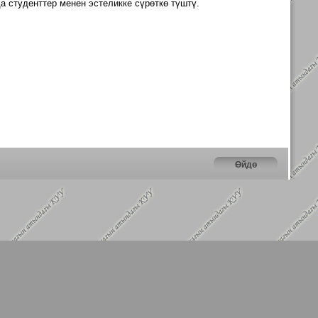
да
студенттер
менен эстеликке сүрөткө түштү.
Өйдө