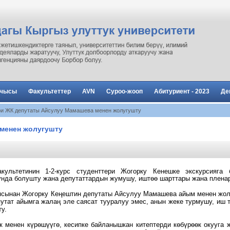
рчысы
Факультеттер
AVN
Суроо-жооп
Абитуриент - 2023
Де
ри ЖК депутаты Айсулуу Мамашева менен жолугушту
менен жолугушту
культетинин 1-2-курс студенттери Жогорку Кенешке экскурсияга
рунда болушту жана депутаттардын жумушу, иштөө шарттары жана плена
ясынан Жогорку Кеңештин
депутаты Айсулуу Мамашева
айым
менен жол
путат айымга
жалаң эле
саясат тууралуу эмес, анын жеке турмушу, и
у.
 менен күрөшүүгө, кесипке байланышкан китептерди көбүрөөк окууга 