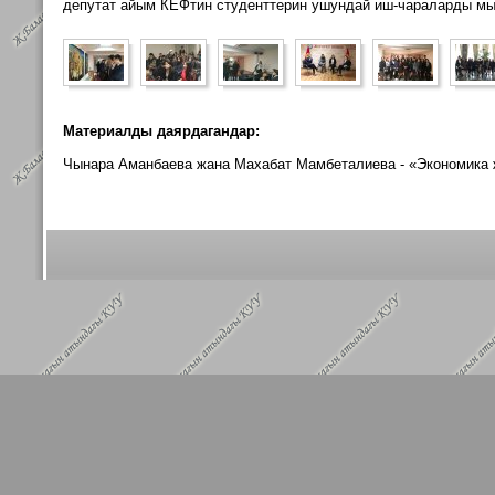
депутат айым КЕФтин студенттерин
ушундай иш-чараларды
мы
Материалды даярдагандар:
Чынара Аманбаева жана Махабат Мамбеталиева -
«Экономика 