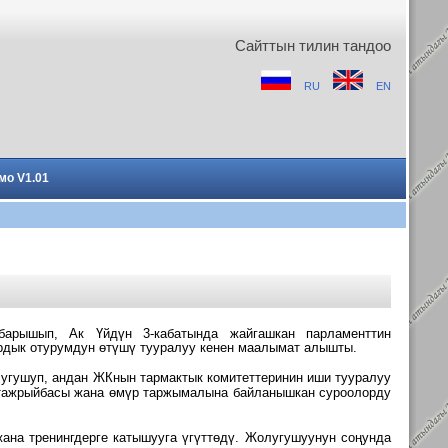
Сайттын тилин тандоо
RU
EN
мо V1.01
 барышып, Ак Үйдүн 3-кабатында жайгашкан парламенттин
рдык отурумдун өтүшү тууралуу кенен маалымат алышты.
угушуп, андан ЖКнын тармактык комитеттеринин иши тууралуу
ш тажрыйбасы жана өмүр таржымалына байланышкан суроолорду
жана тренингдерге катышууга үгүттөдү. Жолугушуунун соңунда