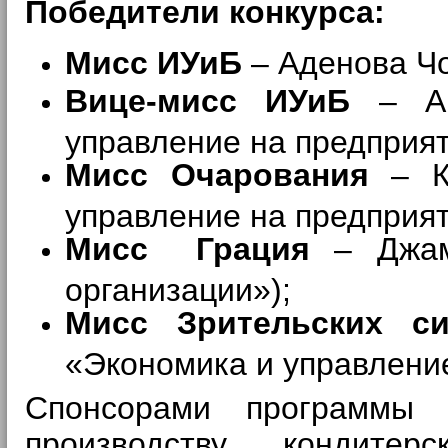
Победители конкурса:
Мисс ИУиБ
– Аденова Чо
Вице-мисс ИУиБ
– Ан
управление на предприят
Мисс Очарования
– Ко
управление на предприят
Мисс Грация
– Джамб
организации»);
Мисс Зрительских си
«Экономика и управление
Спонсорами программы
производству кондитерск