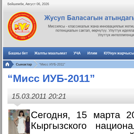
Бейшемби
,
Август
06
,
2026
Башкы бет
Жалпы маалымат
УЧА
Илим
КУУнун жарчыс
Сынактар
“Мисс ИУБ-2011”
“Мисс ИУБ-2011”
15.03.2011 20:21
Сегодня, 15 марта 2
Кыргызского национ